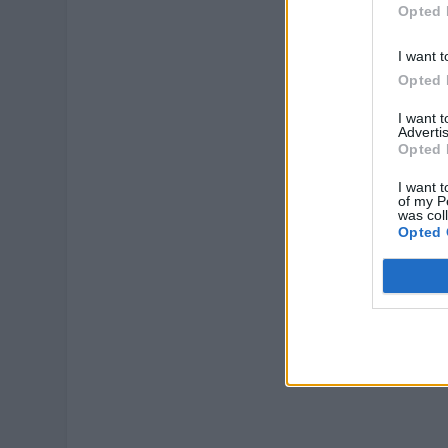
Opted 
I want t
Opted 
I want 
Advertis
Opted 
I want t
of my P
was col
Opted 