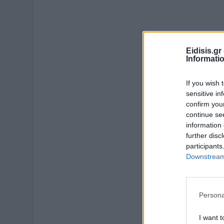
Eidisis.g
Informati
If you wish 
sensitive in
confirm you
continue se
information 
further disc
participants
Downstream 
Persona
I want t