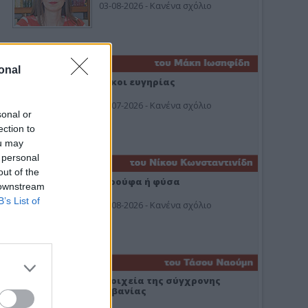
03-08-2026 - Κανένα σχόλιο
onal
Οίκοι ευγηρίας
24-07-2026 - Κανένα σχόλιο
sonal or
ection to
ou may
 personal
out of the
Ή ρούφα ή φύσα
 downstream
B’s List of
03-08-2026 - Κανένα σχόλιο
Στοιχεία της σύγχρονης
Αλβανίας