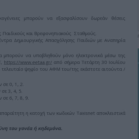
κογένειες μπορούν να εξασφαλίσουν δωρεάν θέσεις
ς Παιδικούς και Βρεφονηπιακούς Σταθμούς.
 Κέντρα Δημιουργικής Απασχόλησης Παιδιών με Αναπηρία
 θα μπορούν να υποβληθούν μόνο ηλεκτρονικά μέσω της
Ε,
https://www.eetaa.gr/
από σήμερα Τετάρτη 30 Ιουλίου
ο τελευταίο ψηφίο του ΑΦΜ του/της εκάστοτε αιτούντα /
σε 0, 1, 2.
ε 3, 4, 5.
ε 6, 7, 8, 9.
 απαραίτητη η κατοχή των κωδικών Taxisnet αποκλειστικά
ύνη του γονέα ή κηδεμόνα.