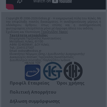
Copyright © 2006-2026 Eidisis.gr - Η ενημερωτική πύλη του Κιλκίς. Με
την επιφύλαξη παντός δικαιώματος. Η αναδημοσίευση μέρους ή
ολόκληρου άρθρου, όπως επίσης και η αναδημοσίευση
φωτογραφίας επιτρέπεται μόνο μέ έγγραφη άδεια του εκδότη.
Τερζενίδης Νικος
Σχεδίαση και Υλοποίηση
Ταυτότητα ιστοσελίδας
Επιχείρηση Τερζενίδης Κωνσταντίνος
Μεταλλικό, Κιλκίς, 61100
ΑΦΜ: 024638641, ΔΟΥ Κιλκίς
Τηλ.: 23410 27307
Email:
eidisis@eidisis.gr
Ιδιοκτήτης/ Νόμιμος εκπρ./ Διευθυντής/ Διαχειριστής/
Δικαιούχος domain: Τερζενίδης Κωνσταντίνος
Διευθύντρια σύνταξης: Παγλαρίδου Ιωάννα
Προφίλ Εταιρείας
Όροι χρήσης
Πολιτική Απορρήτου
Δήλωση συμμόρφωσης