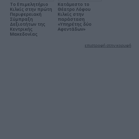
Το Επιμελητήριο
Κατάμεστο το
Κιλκίς στην πρώτη
Θέατρο Λόφου
Περιφερειακή
Κιλκίς στην
Σύμπραξη
παράσταση
Δεξιοτήτων της
«Υπηρέτης δύο
Κεντρικής
Αφεντάδων»
Μακεδονίας
επιστροφή στην κορυφή