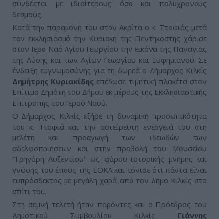
συνδέεται με ιδιαίτερους όσο και πολύχρονους
δεσμούς.
Κατά την παραμονή του στον Ακρίτα ο κ. Ττοφιάς μετά
τον εκκλησιασμό την Κυριακή της Πεντηκοστής χάρισε
στον Ιερό Ναό Αγίου Γεωργίου την εικόνα της Παναγίας
της Λύσης και των Αγίων Γεωργίου και Ευφημιανού. Σε
ένδειξη ευγνωμοσύνης για τη δωρεά ο Δήμαρχος Κιλκίς
Δημήτρης
Κυριακίδης
επέδωσε τιμητική πλακέτα στον
Επίτιμο Δημότη του Δήμου εκ μέρους της Εκκλησιαστικής
Επιτροπής του Ιερού Ναού.
Ο Δήμαρχος Κιλκίς εξήρε τη δυναμική προσωπικότητα
του κ. Ττοφιά και την αστείρευτη ενέργειά του στη
μελέτη και προαγωγή των ιδεωδών των
αδελφοποιήσεων και στην προβολή του Μουσείου
‘’Γρηγόρη Αυξεντίου’’ ως φάρου ιστορικής μνήμης και
γνώσης του έπους της ΕΟΚΑ και τόνισε ότι πάντα είναι
ευπρόσδεκτος με μεγάλη χαρά από τον Δήμο Κιλκίς στο
σπίτι του.
Στη σεμνή τελετή ήταν παρόντες και ο Πρόεδρος του
Δημοτικού Συμβουλίου Κιλκίς
Γιάννης