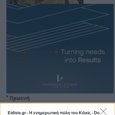
Πρωινή
Eidisis.gr - Η ενημερωτική πύλη του Κιλκίς -
Do