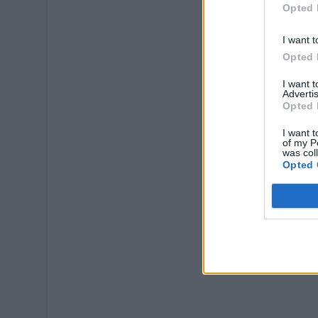
Opted 
I want t
Opted 
I want 
Advertis
Opted 
I want t
of my P
was col
Opted 