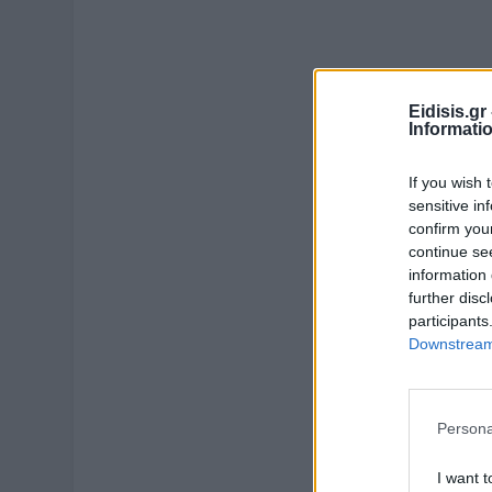
Eidisis.g
Informati
If you wish 
sensitive in
confirm you
continue se
information 
further disc
participants
Downstream 
Persona
I want t