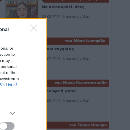
Να αποσυρθεί. Χθες.
03-08-2026 - Κανένα σχόλιο
onal
sonal or
Οίκοι ευγηρίας
ection to
24-07-2026 - Κανένα σχόλιο
ou may
 personal
out of the
 downstream
B’s List of
Ή ρούφα ή φύσα
03-08-2026 - Κανένα σχόλιο