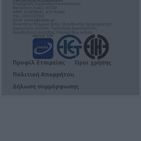
Επιχείρηση Τερζενίδης Κωνσταντίνος
Μεταλλικό, Κιλκίς, 61100
ΑΦΜ: 024638641, ΔΟΥ Κιλκίς
Τηλ.: 23410 27307
Email:
eidisis@eidisis.gr
Ιδιοκτήτης/ Νόμιμος εκπρ./ Διευθυντής/ Διαχειριστής/
Δικαιούχος domain: Τερζενίδης Κωνσταντίνος
Διευθύντρια σύνταξης: Παγλαρίδου Ιωάννα
Προφίλ Εταιρείας
Όροι χρήσης
Πολιτική Απορρήτου
Δήλωση συμμόρφωσης