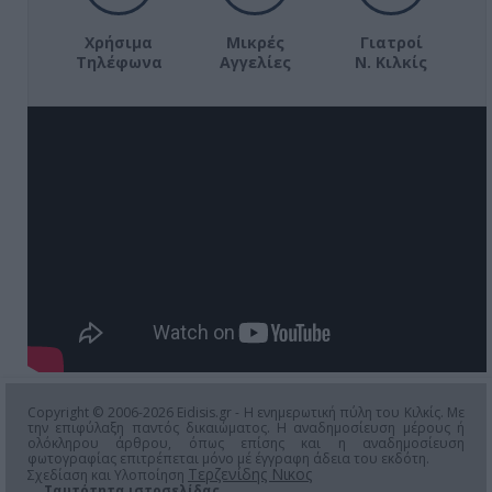
Χρήσιμα
Μικρές
Γιατροί
Τηλέφωνα
Αγγελίες
Ν. Κιλκίς
Copyright © 2006-2026 Eidisis.gr - Η ενημερωτική πύλη του Κιλκίς. Με
την επιφύλαξη παντός δικαιώματος. Η αναδημοσίευση μέρους ή
ολόκληρου άρθρου, όπως επίσης και η αναδημοσίευση
φωτογραφίας επιτρέπεται μόνο μέ έγγραφη άδεια του εκδότη.
Τερζενίδης Νικος
Σχεδίαση και Υλοποίηση
Ταυτότητα ιστοσελίδας