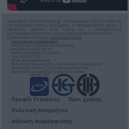
Copyright © 2006-2026 Eidisis.gr - Η ενημερωτική πύλη του Κιλκίς. Με
την επιφύλαξη παντός δικαιώματος. Η αναδημοσίευση μέρους ή
ολόκληρου άρθρου, όπως επίσης και η αναδημοσίευση
φωτογραφίας επιτρέπεται μόνο μέ έγγραφη άδεια του εκδότη.
Τερζενίδης Νικος
Σχεδίαση και Υλοποίηση
Ταυτότητα ιστοσελίδας
Επιχείρηση Τερζενίδης Κωνσταντίνος
Μεταλλικό, Κιλκίς, 61100
ΑΦΜ: 024638641, ΔΟΥ Κιλκίς
Τηλ.: 23410 27307
Email:
eidisis@eidisis.gr
Ιδιοκτήτης/ Νόμιμος εκπρ./ Διευθυντής/ Διαχειριστής/
Δικαιούχος domain: Τερζενίδης Κωνσταντίνος
Διευθύντρια σύνταξης: Παγλαρίδου Ιωάννα
Προφίλ Εταιρείας
Όροι χρήσης
Πολιτική Απορρήτου
Δήλωση συμμόρφωσης