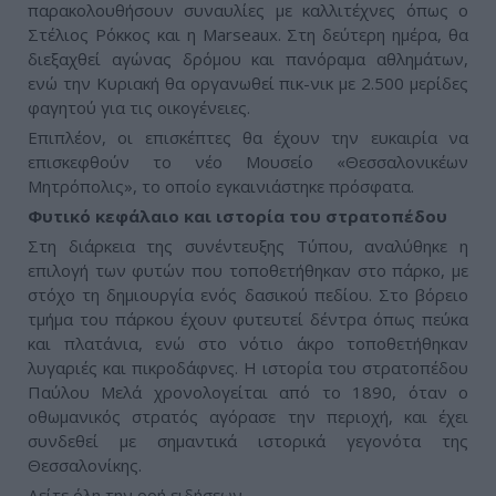
παρακολουθήσουν συναυλίες με καλλιτέχνες όπως ο
Στέλιος Ρόκκος και η Marseaux. Στη δεύτερη ημέρα, θα
διεξαχθεί αγώνας δρόμου και πανόραμα αθλημάτων,
ενώ την Κυριακή θα οργανωθεί πικ-νικ με 2.500 μερίδες
φαγητού για τις οικογένειες.
Επιπλέον, οι επισκέπτες θα έχουν την ευκαιρία να
επισκεφθούν το νέο Μουσείο «Θεσσαλονικέων
Μητρόπολις», το οποίο εγκαινιάστηκε πρόσφατα.
Φυτικό κεφάλαιο και ιστορία του στρατοπέδου
Στη διάρκεια της συνέντευξης Τύπου, αναλύθηκε η
επιλογή των φυτών που τοποθετήθηκαν στο πάρκο, με
στόχο τη δημιουργία ενός δασικού πεδίου. Στο βόρειο
τμήμα του πάρκου έχουν φυτευτεί δέντρα όπως πεύκα
και πλατάνια, ενώ στο νότιο άκρο τοποθετήθηκαν
λυγαριές και πικροδάφνες. Η ιστορία του στρατοπέδου
Παύλου Μελά χρονολογείται από το 1890, όταν ο
οθωμανικός στρατός αγόρασε την περιοχή, και έχει
συνδεθεί με σημαντικά ιστορικά γεγονότα της
Θεσσαλονίκης.
Δείτε όλη την ροή ειδήσεων