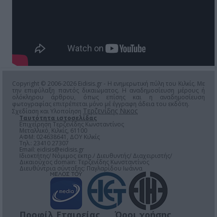
Copyright © 2006-2026 Eidisis.gr - Η ενημερωτική πύλη του Κιλκίς. Με
την επιφύλαξη παντός δικαιώματος. Η αναδημοσίευση μέρους ή
ολόκληρου άρθρου, όπως επίσης και η αναδημοσίευση
φωτογραφίας επιτρέπεται μόνο μέ έγγραφη άδεια του εκδότη.
Τερζενίδης Νικος
Σχεδίαση και Υλοποίηση
Ταυτότητα ιστοσελίδας
Επιχείρηση Τερζενίδης Κωνσταντίνος
Μεταλλικό, Κιλκίς, 61100
ΑΦΜ: 024638641, ΔΟΥ Κιλκίς
Τηλ.: 23410 27307
Email:
eidisis@eidisis.gr
Ιδιοκτήτης/ Νόμιμος εκπρ./ Διευθυντής/ Διαχειριστής/
Δικαιούχος domain: Τερζενίδης Κωνσταντίνος
Διευθύντρια σύνταξης: Παγλαρίδου Ιωάννα
Προφίλ Εταιρείας
Όροι χρήσης