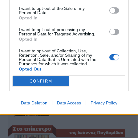
I want to opt-out of the Sale of my
Personal Data.
Opted In
ΑΠΟΨΕΙΣ
I want to opt-out of processing my
Personal Data for Targeted Advertising.
Opted In
I want to opt-out of Collection, Use,
Εδώ Παππάς, εκεί Παππάς, που είναι
Retention, Sale, and/or Sharing of my
ο ΣΥΡΙΖΑ και οι Κιλκισιώτες
Personal Data that Is Unrelated with the
Purposes for which it was collected.
26-07-2026 - Κανένα σχόλιο
Opted Out
CONFIRM
Κιλκίς προς Χατζηδάκη: Στηρίξτε
εμπράκτως την περιφέρεια – μειώσ…
Data Deletion
Data Access
Privacy Policy
11-06-2026 - Κανένα σχόλιο