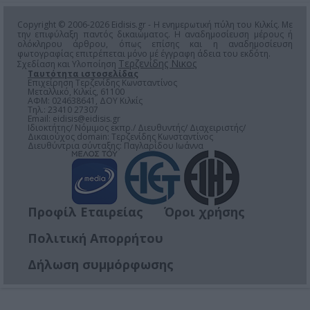
Copyright © 2006-2026 Eidisis.gr - Η ενημερωτική πύλη του Κιλκίς. Με
την επιφύλαξη παντός δικαιώματος. Η αναδημοσίευση μέρους ή
ολόκληρου άρθρου, όπως επίσης και η αναδημοσίευση
φωτογραφίας επιτρέπεται μόνο μέ έγγραφη άδεια του εκδότη.
Τερζενίδης Νικος
Σχεδίαση και Υλοποίηση
Ταυτότητα ιστοσελίδας
Επιχείρηση Τερζενίδης Κωνσταντίνος
Μεταλλικό, Κιλκίς, 61100
ΑΦΜ: 024638641, ΔΟΥ Κιλκίς
Τηλ.: 23410 27307
Email:
eidisis@eidisis.gr
Ιδιοκτήτης/ Νόμιμος εκπρ./ Διευθυντής/ Διαχειριστής/
Δικαιούχος domain: Τερζενίδης Κωνσταντίνος
Διευθύντρια σύνταξης: Παγλαρίδου Ιωάννα
Προφίλ Εταιρείας
Όροι χρήσης
Πολιτική Απορρήτου
Δήλωση συμμόρφωσης