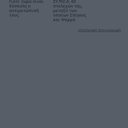
Γιατί τώρα είναι
ΣΥ.ΡΙΖ.Α. 63
δύσκολη η
στελεχών της,
αντιμετώπισή
μεταξύ των
τους
οποίων Σπίγκος
και Ψαρρά
επιστροφή στην κορυφή