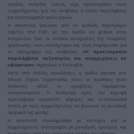
ομάδας, Ανδρέας Ξυλιάς, είχε προετοιμάσει τους
συμμετέχοντες για την ανάβαση, η οποία περιλάμβανε
και προετοιμασία τριών μηνών.
Η αποστολή ξεκίνησε από το Διεθνές Αεροδρόμιο
Σάρτζα στα ΗΑΕ, με την ομάδα να φτάνει στην
Κατμαντού. Εκεί, οι τοπικοί συνεργάτες της εταιρείας
οργάνωσης τους υποδέχτηκαν και τους ενημέρωσαν για
το πρόγραμμα της ανάβασης.
«Η προετοιμασία
περιλάμβανε πεζοπορίες και αναρριχήσεις σε
υψόμετρα»
, σημειώνει ο Κουταβάς.
Μετά από πολλές προκλήσεις, η ομάδα έφτασε στο
Εθνικό Πάρκο Sagarmatha, όπου οι συνθήκες ήταν
δύσκολες αλλά οι ορειβάτες παρέμειναν
αποφασισμένοι. Η διαδρομή προς την κορυφή
περιλάμβανε κρεμαστές γέφυρες και εντυπωσιακά
τοπία, με τους συμμετέχοντες να βιώνουν τη μοναδική
ομορφιά της φύσης.
Η αποστολή ολοκληρώθηκε με επιτυχία, και οι
συμμετέχοντες επέστρεψαν με μοναδικές εμπειρίες και
αναμνήσεις από την «παγωμένη στέγη» του κόσμου.