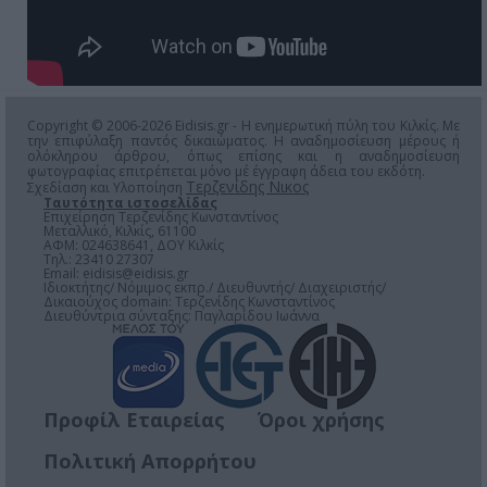
Copyright © 2006-2026 Eidisis.gr - Η ενημερωτική πύλη του Κιλκίς. Με
την επιφύλαξη παντός δικαιώματος. Η αναδημοσίευση μέρους ή
ολόκληρου άρθρου, όπως επίσης και η αναδημοσίευση
φωτογραφίας επιτρέπεται μόνο μέ έγγραφη άδεια του εκδότη.
Τερζενίδης Νικος
Σχεδίαση και Υλοποίηση
Ταυτότητα ιστοσελίδας
Επιχείρηση Τερζενίδης Κωνσταντίνος
Μεταλλικό, Κιλκίς, 61100
ΑΦΜ: 024638641, ΔΟΥ Κιλκίς
Τηλ.: 23410 27307
Email:
eidisis@eidisis.gr
Ιδιοκτήτης/ Νόμιμος εκπρ./ Διευθυντής/ Διαχειριστής/
Δικαιούχος domain: Τερζενίδης Κωνσταντίνος
Διευθύντρια σύνταξης: Παγλαρίδου Ιωάννα
Προφίλ Εταιρείας
Όροι χρήσης
Πολιτική Απορρήτου