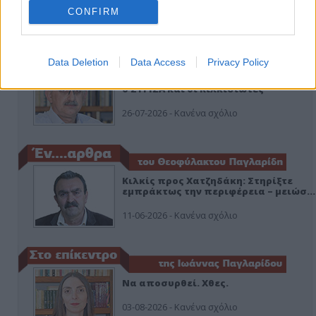
CONFIRM
ΑΠΟΨΕΙΣ
Data Deletion
Data Access
Privacy Policy
Εδώ Παππάς, εκεί Παππάς, που είναι
ο ΣΥΡΙΖΑ και οι Κιλκισιώτες
26-07-2026 - Κανένα σχόλιο
Κιλκίς προς Χατζηδάκη: Στηρίξτε
εμπράκτως την περιφέρεια – μειώσ…
11-06-2026 - Κανένα σχόλιο
Να αποσυρθεί. Χθες.
03-08-2026 - Κανένα σχόλιο