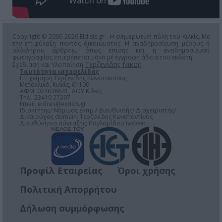
Copyright © 2006-2026 Eidisis.gr - Η ενημερωτική πύλη του Κιλκίς. Με
την επιφύλαξη παντός δικαιώματος. Η αναδημοσίευση μέρους ή
ολόκληρου άρθρου, όπως επίσης και η αναδημοσίευση
φωτογραφίας επιτρέπεται μόνο μέ έγγραφη άδεια του εκδότη.
Τερζενίδης Νικος
Σχεδίαση και Υλοποίηση
Ταυτότητα ιστοσελίδας
Επιχείρηση Τερζενίδης Κωνσταντίνος
Μεταλλικό, Κιλκίς, 61100
ΑΦΜ: 024638641, ΔΟΥ Κιλκίς
Τηλ.: 23410 27307
Email:
eidisis@eidisis.gr
Ιδιοκτήτης/ Νόμιμος εκπρ./ Διευθυντής/ Διαχειριστής/
Δικαιούχος domain: Τερζενίδης Κωνσταντίνος
Διευθύντρια σύνταξης: Παγλαρίδου Ιωάννα
Προφίλ Εταιρείας
Όροι χρήσης
Πολιτική Απορρήτου
Δήλωση συμμόρφωσης