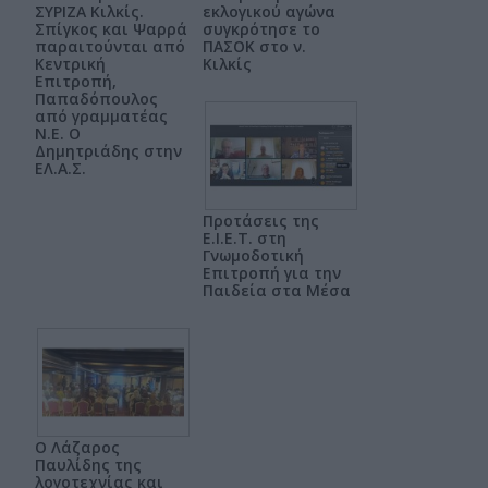
ΣΥΡΙΖΑ Κιλκίς.
εκλογικού αγώνα
Σπίγκος και Ψαρρά
συγκρότησε το
παραιτούνται από
ΠΑΣΟΚ στο ν.
Κεντρική
Κιλκίς
Επιτροπή,
Παπαδόπουλος
από γραμματέας
Ν.Ε. Ο
Δημητριάδης στην
ΕΛ.Α.Σ.
Προτάσεις της
Ε.Ι.Ε.Τ. στη
Γνωμοδοτική
Επιτροπή για την
Παιδεία στα Μέσα
Ο Λάζαρος
Παυλίδης της
λογοτεχνίας και