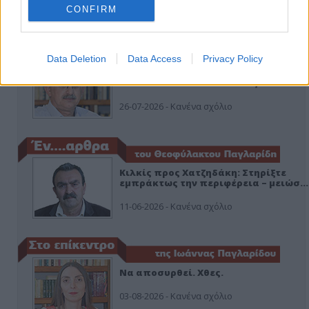
CONFIRM
ΑΠΟΨΕΙΣ
Data Deletion
Data Access
Privacy Policy
Εδώ Παππάς, εκεί Παππάς, που είναι
ο ΣΥΡΙΖΑ και οι Κιλκισιώτες
26-07-2026 - Κανένα σχόλιο
Κιλκίς προς Χατζηδάκη: Στηρίξτε
εμπράκτως την περιφέρεια – μειώσ…
11-06-2026 - Κανένα σχόλιο
Να αποσυρθεί. Χθες.
03-08-2026 - Κανένα σχόλιο