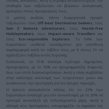
τοπικές κοινωνίες. Αυτή η στροφή αντικατοπτρίζει την
επιθυμία των ταξιδιωτών να βιώσουν ουσιαστικές
εμπειρίες στους προορισμούς τους.
Η μελέτη αναλύει πέντε διαφορετικά προφίλ
ταξιδιωτών: τους
Off-beat Destination Seekers
, τους
Gen Z Remote Adventurers
, τους
Hassle-free
Holidaymakers
, τους
Impact-aware Travellers
και
τους
Eco-responsible Explorers
. Το 64% των
Ευρωπαίων υιοθετεί τουλάχιστον μία υπεύθυνη
συμπεριφορά κατά τα ταξίδια τους, με 8 στους 10 να
σχεδιάζουν ταξίδια εντός Ευρώπης.
Ενδεικτικά, το 51% επιλέγει λιγότερο δημοφιλείς
προορισμούς, με το 50% να προγραμματίζει διαμονές
άνω των επτά διανυκτερεύσεων. Αυτή η τάση συμβάλλει
στην καλύτερη κατανομή των τουριστικών ροών και
αναδεικνύει την προτίμηση για πιο ήσυχες περιοχές.
Η έρευνα αποκαλύπτει επίσης ότι το 25% των
Ευρωπαίων ανησυχεί για τον συνωστισμό, με το 26% να
προτιμά συνειδητά μη πολυσύχναστα μέρη. Αυτή η
αλλαγή στις προτιμήσεις υπογραμμίζει τη σημασία της