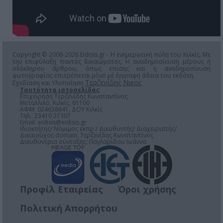
Copyright © 2006-2026 Eidisis.gr - Η ενημερωτική πύλη του Κιλκίς. Με
την επιφύλαξη παντός δικαιώματος. Η αναδημοσίευση μέρους ή
ολόκληρου άρθρου, όπως επίσης και η αναδημοσίευση
φωτογραφίας επιτρέπεται μόνο μέ έγγραφη άδεια του εκδότη.
Τερζενίδης Νικος
Σχεδίαση και Υλοποίηση
Ταυτότητα ιστοσελίδας
Επιχείρηση Τερζενίδης Κωνσταντίνος
Μεταλλικό, Κιλκίς, 61100
ΑΦΜ: 024638641, ΔΟΥ Κιλκίς
Τηλ.: 23410 27307
Email:
eidisis@eidisis.gr
Ιδιοκτήτης/ Νόμιμος εκπρ./ Διευθυντής/ Διαχειριστής/
Δικαιούχος domain: Τερζενίδης Κωνσταντίνος
Διευθύντρια σύνταξης: Παγλαρίδου Ιωάννα
Προφίλ Εταιρείας
Όροι χρήσης
Πολιτική Απορρήτου