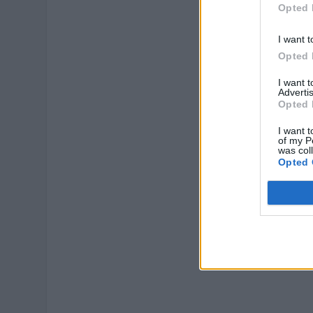
Opted 
I want t
Opted 
I want 
Advertis
Opted 
I want t
of my P
was col
Opted 