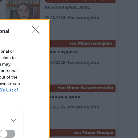
Να αποσυρθεί. Χθες.
03-08-2026 - Κανένα σχόλιο
onal
sonal or
Οίκοι ευγηρίας
ection to
24-07-2026 - Κανένα σχόλιο
ou may
 personal
out of the
 downstream
B’s List of
Ή ρούφα ή φύσα
03-08-2026 - Κανένα σχόλιο