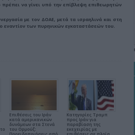
 πρέπει να γίνει υπό την επίβλεψη επιθεωρητών
υνεργασία με τον ΔΟΑΕ, μετά τα ισραηλινά και στη
ιο εναντίον των πυρηνικών εγκαταστάσεών του.
Επιθέσεις του Ιράν
Κατηγορίες Τραμπ
κατά αμερικανικών
προς Ιράν για
δυνάμεων στα Στενά
παραβίαση της
 το
του Ορμούζ:
εκεχειρίας με
Προειδοποιήσεις από
επιθέσεις σε πλοία