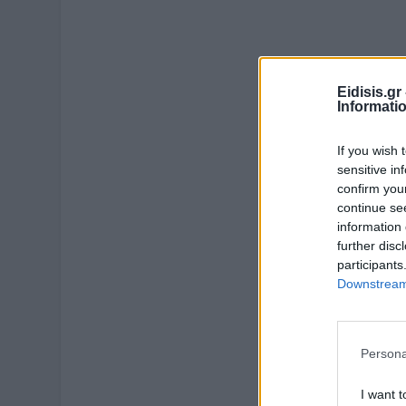
Eidisis.g
Informati
If you wish 
sensitive in
confirm you
continue se
information 
further disc
participants
Downstream 
Persona
I want t