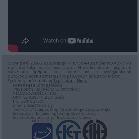
Copyright © 2006-2026 Eidisis.gr - Η ενημερωτική πύλη του Κιλκίς. Με
την επιφύλαξη παντός δικαιώματος. Η αναδημοσίευση μέρους ή
ολόκληρου άρθρου, όπως επίσης και η αναδημοσίευση
φωτογραφίας επιτρέπεται μόνο μέ έγγραφη άδεια του εκδότη.
Τερζενίδης Νικος
Σχεδίαση και Υλοποίηση
Ταυτότητα ιστοσελίδας
Επιχείρηση Τερζενίδης Κωνσταντίνος
Μεταλλικό, Κιλκίς, 61100
ΑΦΜ: 024638641, ΔΟΥ Κιλκίς
Τηλ.: 23410 27307
Email:
eidisis@eidisis.gr
Ιδιοκτήτης/ Νόμιμος εκπρ./ Διευθυντής/ Διαχειριστής/
Δικαιούχος domain: Τερζενίδης Κωνσταντίνος
Διευθύντρια σύνταξης: Παγλαρίδου Ιωάννα