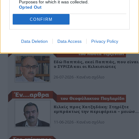
Purposes for which it was collected.
Opted Out
CONFIRM
ΑΠΟΨΕΙΣ
Data Deletion
Data Access
Privacy Policy
Εδώ Παππάς, εκεί Παππάς, που είναι
ο ΣΥΡΙΖΑ και οι Κιλκισιώτες
26-07-2026 - Κανένα σχόλιο
Κιλκίς προς Χατζηδάκη: Στηρίξτε
εμπράκτως την περιφέρεια – μειώσ…
11-06-2026 - Κανένα σχόλιο