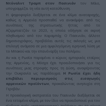
Ντόναλντ Τραμπ στον Πασινιάν
τον Μάιο,
υπογραμμίζει τη νέα αυτή κατεύθυνση.
Η ψηφοφορία διεξάγεται σε ένα κλίμα αναταραχής,
καθώς η Αρμενία προσπαθεί να ανακάμψει από τις
συνέπειες της στρατιωτικής ήττας από το
Αζερμπαϊτζάν το 2023, η οποία οδήγησε σε εκροή
πληθυσμού από τον Καραμπάχ. Ο Πασινιάν, άλλοτε
δημοσιογράφος, προβάλλει αυτές τις εκλογές ως μια
επιλογή ανάμεσα σε μια αμφιλεγόμενη ειρηνική λύση με
το Μπακού και την επανέναρξη του πολέμου.
Αν και η Ρωσία παραμένει ο κύριος εμπορικός εταίρος
της Αρμενίας, η Μόσχα έχει προειδοποιήσει για τις
συνέπειες μιας στροφής προς τη Δύση, αναφέροντας
την Ουκρανία ως παράδειγμα.
Η Ρωσία έχει ήδη
επιβάλει περιορισμούς στις εισαγωγές
αρμενικών προϊόντων
, προκαλώντας ανησυχία στη
Γερεβάν.
Η προεκλογική εκστρατεία του Πασινιάν διεξάγεται σε
ένα τεταμένο κλίμα, με τον ίδιο να προειδοποιεί για τον
κίνδυνο ενός «καταστροφικού πολέμου» αν το κόμμα