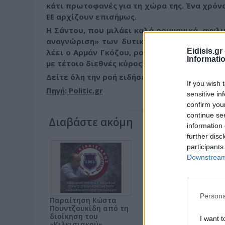
κάτι πρωτοφανές για τη χώρα της. Ένα χρόνο
ΕΕ αρχίζουν επισήμως.
Η Σάντου, που μιλάει καλά ρουμανικά, αγγλ
αναγνώριση» των δυτικών ηγετών.
«Αντιπρ
Eidisis.g
λέει ο Αρμάν Γκόζου, ρουμάνος ιστορικός, 
Informati
με τέτοιο διεθνές κύρος.
Δείτε όλη την ροή ειδήσεων
If you wish 
Πηγή: Politic.gr
sensitive in
confirm you
continue se
Διαβάστε ακόμη
information 
further disc
participants
Downstream 
Persona
Παραίτηση Κώστα
Νέα φωτιά βόρεια το
Πουντζουκίδη από τη
Σκοπευτηρίου στην
διοίκηση του
Ξηρόβρυση Κιλκίς –
I want t
«Κιλκισιακού»
Άμεση και