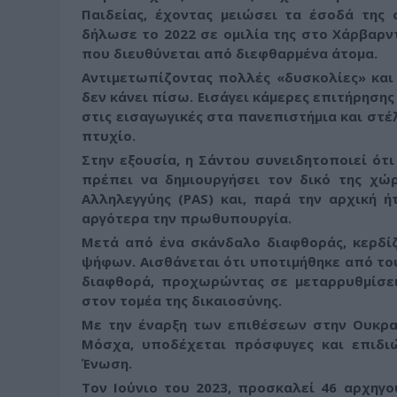
Παιδείας, έχοντας μειώσει τα έσοδά της 
δήλωσε το 2022 σε ομιλία της στο Χάρβαρντ
που διευθύνεται από διεφθαρμένα άτομα.
Αντιμετωπίζοντας πολλές «δυσκολίες» και 
δεν κάνει πίσω. Εισάγει κάμερες επιτήρησης
στις εισαγωγικές στα πανεπιστήμια και στέλ
πτυχίο.
Στην εξουσία, η Σάντου συνειδητοποιεί ότ
πρέπει να δημιουργήσει τον δικό της χώρ
Αλληλεγγύης (PAS) και, παρά την αρχική ή
αργότερα την πρωθυπουργία.
Μετά από ένα σκάνδαλο διαφθοράς, κερδίζ
ψήφων. Αισθάνεται ότι υποτιμήθηκε από του
διαφθορά, προχωρώντας σε μεταρρυθμίσει
στον τομέα της δικαιοσύνης.
Με την έναρξη των επιθέσεων στην Ουκραν
Μόσχα, υποδέχεται πρόσφυγες και επιδι
Ένωση.
Τον Ιούνιο του 2023, προσκαλεί 46 αρχηγ