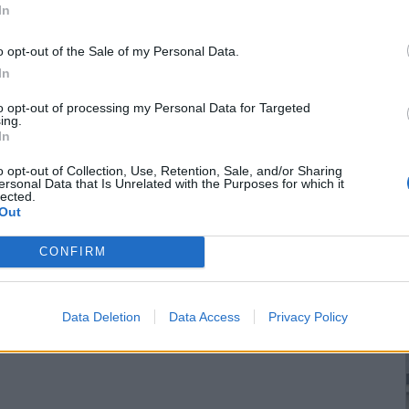
In
Χώρα
Συμβουλίου του ΣΠΟΣ Κ.
Μακεδονίας &
Θεσσαλίας
o opt-out of the Sale of my Personal Data.
In
επιστροφή στην κορυφή
to opt-out of processing my Personal Data for Targeted
ing.
In
o opt-out of Collection, Use, Retention, Sale, and/or Sharing
ersonal Data that Is Unrelated with the Purposes for which it
lected.
Out
CONFIRM
Data Deletion
Data Access
Privacy Policy