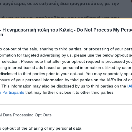
 αργότερα, οι ενταξιακές διαπραγματεύσεις με την
ικά και ρώσικα, απολαμβάνει τον «σεβασμό και την
οσωπεύει μια μεγάλη ευκαιρία για τη Μολδαβία»,
r - Η ενημερωτική πύλη του Κιλκίς -
Do Not Process My Pers
σημειώνοντας ότι είναι η πρώτη ηγέτιδα της χώρας
on
to opt-out of the sale, sharing to third parties, or processing of your per
formation for targeted advertising by us, please use the below opt-out s
r selection. Please note that after your opt-out request is processed y
eing interest-based ads based on personal information utilized by us or
disclosed to third parties prior to your opt-out. You may separately opt-
losure of your personal information by third parties on the IAB’s list of
. This information may also be disclosed by us to third parties on the
IA
Participants
that may further disclose it to other third parties.
l Data Processing Opt Outs
υ
Κ. Κιλτίδης:
Οι «Αργοναύτες»
Δημογραφικό -
φιλοξένησαν στο Κιλκίς
Ύπαιθρος - Πυρκαγιές
τη συνεδρίαση του
o opt-out of the Sharing of my personal data.
«στοιχειώνουν» τη
Διοικητικού