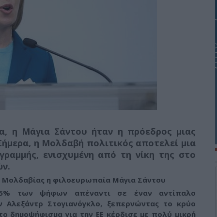
α, η Μάγια Σάντου ήταν η πρόεδρος μιας
Σήμερα, η Μολδαβή πολιτικός αποτελεί μια
ραμμής, ενισχυμένη από τη νίκη της στο
ών.
ς Μολδαβίας η φιλοευρωπαία Μάγια Σάντου
55% των ψήφων απέναντι σε έναν αντίπαλο
ν Αλεξάντρ Στογιανόγκλο, ξεπερνώντας το κρύο
το δημοψήφισμα για την ΕΕ κέρδισε με πολύ μικρή