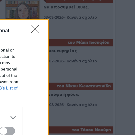
Να αποσυρθεί. Χθες.
03-08-2026 - Κανένα σχόλιο
onal
sonal or
Οίκοι ευγηρίας
ection to
24-07-2026 - Κανένα σχόλιο
ou may
 personal
out of the
 downstream
B’s List of
Ή ρούφα ή φύσα
03-08-2026 - Κανένα σχόλιο