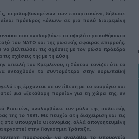
ές, περιλαμβανομένων των επικριτικών»,
δήλωσε
α είναι πρόεδρος «όλων» σε μια πολύ διαιρεμένη
 γυναίκα που αναλαμβάνει τα υψηλότερα καθήκοντα
ταξύ του ΝΑΤΟ και της ρωσικής σφαίρας επιρροής.
ε να βελτιώσει τις σχέσεις με τον ρώσο πρόεδρο
τις σχέσεις της με τη Δύση.
ην απειλή του Κρεμλίνου, η Σάντου τονίζει ότι
τα
να ενταχθούν το συντομότερο στην ευρωπαϊκή
ελό της έρχονται σε αντίθεση με το κουράγιο και
στεί μια «ξεκάθαρη πορεία» για τη χώρα της, εν
ό Ρισιπένι, αναλαμβάνει τον ρόλο της πολιτικής
ς της το 1991. Με πτυχίο στη διαχείριση και τις
της στο υπουργείο Οικονομίας, αλλά απογοητευμένη
να εργαστεί στην Παγκόσμια Τράπεζα.
ναπάντεχη προσφορά» να αναλάβει το υπουργείο