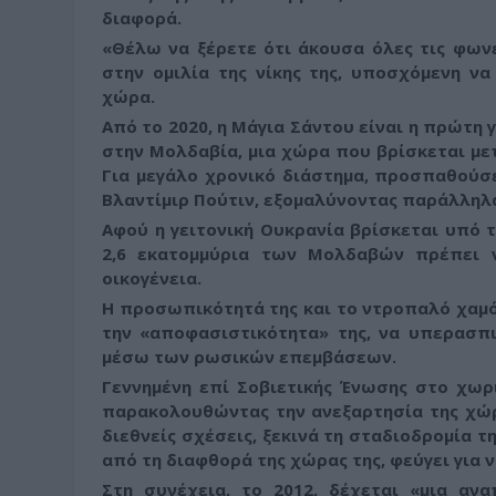
διαφορά.
«Θέλω να ξέρετε ότι άκουσα όλες τις φων
στην ομιλία της νίκης της, υποσχόμενη ν
χώρα.
Από το 2020, η Μάγια Σάντου είναι η πρώτη
στην Μολδαβία, μια χώρα που βρίσκεται με
Για μεγάλο χρονικό διάστημα, προσπαθούσ
Βλαντίμιρ Πούτιν, εξομαλύνοντας παράλληλα 
Αφού η γειτονική Ουκρανία βρίσκεται υπό τ
2,6 εκατομμύρια των Μολδαβών πρέπει 
οικογένεια.
Η προσωπικότητά της και το ντροπαλό χαμόγ
την «αποφασιστικότητα» της, να υπερασπι
μέσω των ρωσικών επεμβάσεων.
Γεννημένη επί Σοβιετικής Ένωσης στο χωρι
παρακολουθώντας την ανεξαρτησία της χώρα
διεθνείς σχέσεις, ξεκινά τη σταδιοδρομία 
από τη διαφθορά της χώρας της, φεύγει για 
Στη συνέχεια, το 2012, δέχεται «μια α