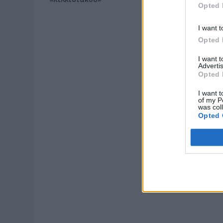
Opted 
αποτελεσματική
κινητοποίηση της
Πυροσβεστικής
I want t
Opted 
I want 
Advertis
Opted 
I want t
of my P
was col
Opted 