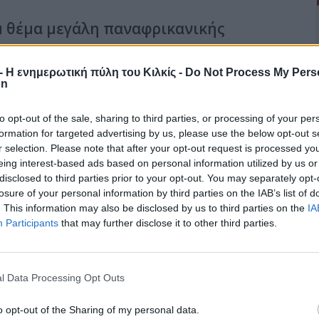
 θέμα μεγάλη παναφρικανικής
r - Η ενημερωτική πύλη του Κιλκίς -
Do Not Process My Pers
on
ια την ανάπτυξη μιας αφρικανικής δύναμης 7.500 στρατιωτών
 οργάνωσης Μπόκο Χαράμ ξεκίνησε την Πέμπτη στο Γιαουντέ με τη
to opt-out of the sale, sharing to third parties, or processing of your per
ών και Δυτικών ειδικών.
formation for targeted advertising by us, please use the below opt-out s
r selection. Please note that after your opt-out request is processed y
ς αναμένεται να διαρκέσουν τρεις ημέρες και «αποτελούν ένα
eing interest-based ads based on personal information utilized by us or
 καθοριστικό στάδιο στον πόλεμο τον οποίο η διεθνής κοινότητα
disclosed to third parties prior to your opt-out. You may separately opt-
», δήλωσε ο Καμερουνέζος υπουργός Άμυνας Έντγκαρ Άλεν Μέμπε
losure of your personal information by third parties on the IAB’s list of
. This information may also be disclosed by us to third parties on the
IA
Participants
that may further disclose it to other third parties.
l Data Processing Opt Outs
ιρο την επόμενη εβδομάδα
o opt-out of the Sharing of my personal data.