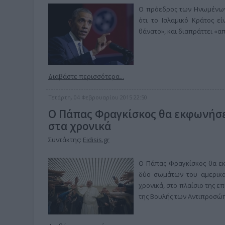
Ο πρόεδρος των Ηνωμένων
ότι το Ισλαμικό Κράτος ε
θάνατο», και διαπράττει «α
Διαβάστε περισσότερα...
Τετάρτη, 04 Φεβρουαρίου 2015 22:50
Ο Πάπας Φραγκίσκος θα εκφωνήσε
στα χρονικά
Συντάκτης:
Eidisis.gr
O Πάπας Φραγκίσκος θα εκ
δύο σωμάτων του αμερικα
χρονικά, στο πλαίσιο της 
της Βουλής των Αντιπροσώ