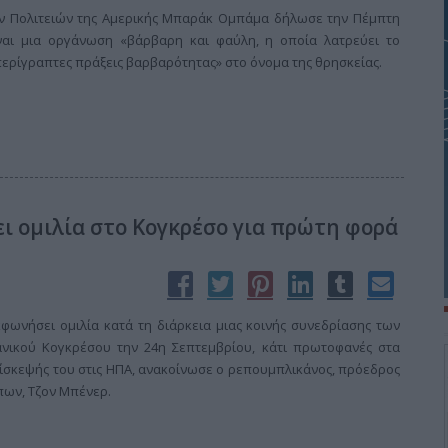
 Πολιτειών της Αμερικής Μπαράκ Ομπάμα δήλωσε την Πέμπτη
ίναι μια οργάνωση «βάρβαρη και φαύλη, η οποία λατρεύει το
περίγραπτες πράξεις βαρβαρότητας» στο όνομα της θρησκείας.
ι ομιλία στο Κογκρέσο για πρώτη φορά
φωνήσει ομιλία κατά τη διάρκεια μιας κοινής συνεδρίασης των
νικού Κογκρέσου την 24η Σεπτεμβρίου, κάτι πρωτοφανές στα
επίσκεψής του στις ΗΠΑ, ανακοίνωσε ο ρεπουμπλικάνος, πρόεδρος
πων, Τζον Μπένερ.