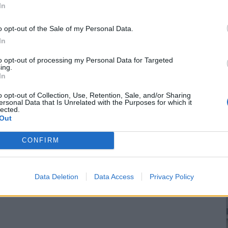
In
ο για συνομιλίες με τον Αιγύπτιο πρόεδρο
Αμπντέλ Φατάχ αλ-
τις 9 και 10 Φεβρουαρίου ο Ρώσος πρόεδρος
Βλαντιμίρ Πούτιν
.
o opt-out of the Sale of my Personal Data.
In
ι διμερείς σχέσεις και τα ανοιχτά μέτωπα στη Μέση Ανατολή -η
 Συρία και τη Λιβύη, καθώς και η σύγκρουση Ισραηλινών-
to opt-out of processing my Personal Data for Targeted
ing.
ίνωσης του Κρεμλίνου.
In
o opt-out of Collection, Use, Retention, Sale, and/or Sharing
ersonal Data that Is Unrelated with the Purposes for which it
lected.
Out
ωτογραφίζεται ξανά γυμνή
CONFIRM
θοποιού
Γκολσιφτέ Φαραχανί
με το ιρανικό καθεστώς ξεκίνησε
 είδε το φως αυτού του κόσμου. Οι ιρανικές Αρχές δεν έκαναν
Data Deletion
Data Access
Privacy Policy
 και επέλεξαν το πιο «σωστό» κατά τις ίδιες «Ραχαβάρντ» ως το