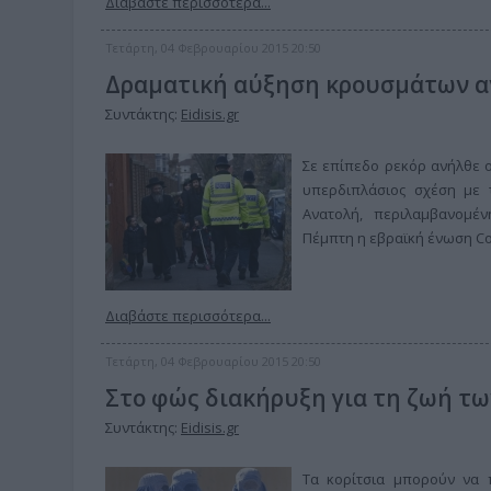
Διαβάστε περισσότερα...
Τετάρτη, 04 Φεβρουαρίου 2015 20:50
Δραματική αύξηση κρουσμάτων αν
Συντάκτης:
Eidisis.gr
Σε επίπεδο ρεκόρ ανήλθε ο
υπερδιπλάσιος σχέση με 
Ανατολή, περιλαμβανομέν
Πέμπτη η εβραϊκή ένωση Com
Διαβάστε περισσότερα...
Τετάρτη, 04 Φεβρουαρίου 2015 20:50
Στο φώς διακήρυξη για τη ζωή τω
Συντάκτης:
Eidisis.gr
Τα κορίτσια μπορούν να 