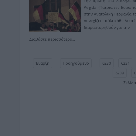
Την πρώτη του διαδήλωση
Pegida (Πατριώτες Ευρωπα
στην Ανατολική Γερμανία 
συνεχίζει - πάλι κάθε Δευτ
διαμαρτυρηθούν για την.
Διαβάστε περισσότερα...
Έναρξη
Προηγούμενο
6230
6231
6239
Σελίδα