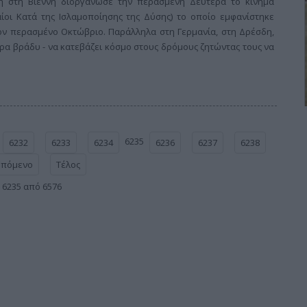
 στη Βιέννη διοργάνωσε την περασμένη Δευτέρα το κίνημα
ίοι Κατά της Ισλαμοποίησης της Δύσης) το οποίο εμφανίστηκε
τον περασμένο Οκτώβριο. Παράλληλα στη Γερμανία, στη Δρέσδη,
έρα βράδυ - να κατεβάζει κόσμο στους δρόμους ζητώντας τους να
6235
6232
6233
6234
6236
6237
6238
Επόμενο
Τέλος
 6235 από 6576