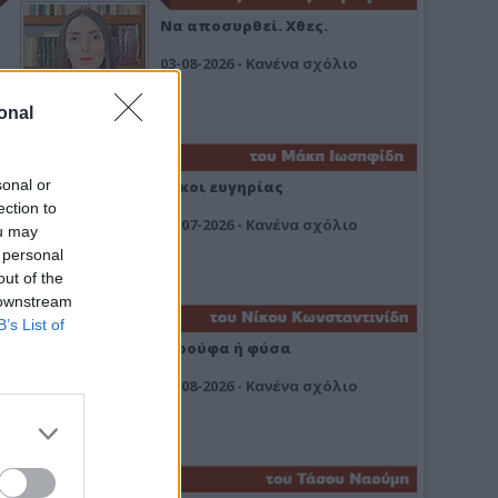
Να αποσυρθεί. Χθες.
03-08-2026 - Κανένα σχόλιο
onal
sonal or
Οίκοι ευγηρίας
ection to
24-07-2026 - Κανένα σχόλιο
ou may
 personal
out of the
 downstream
B’s List of
Ή ρούφα ή φύσα
03-08-2026 - Κανένα σχόλιο