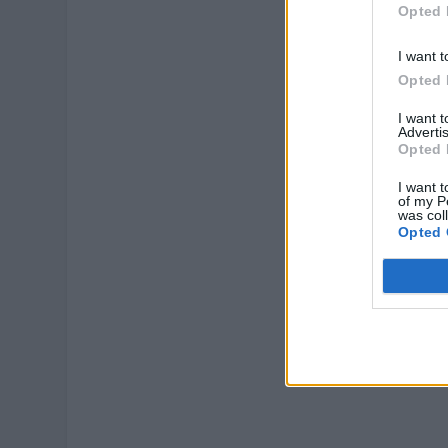
Opted 
I want t
Opted 
I want 
Advertis
Opted 
I want t
of my P
was col
Opted 