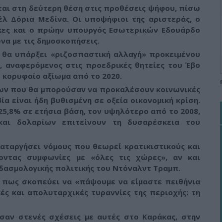
εται στη δεύτερη θέση στις προθέσεις ψήφου, πίσω
έλ Δόρια Μεδίνα. Οι υποψήφιοι της αριστεράς, ο
γκες και ο πρώην υπουργός Εσωτερικών Εδουάρδο
να με τις δημοσκοπήσεις.
ι θα υπάρξει
«ριζοσπαστική αλλαγή»
προκειμένου
»
, αναφερόμενος στις προεδρικές θητείες του Έβο
ο κορυφαίο αξίωμα από το 2020.
εων που θα μπορούσαν να προκαλέσουν κοινωνικές
ία είναι ήδη βυθισμένη σε οξεία οικονομική κρίση.
5,8% σε ετήσια βάση, τον υψηλότερο από το 2008,
και δολαρίων επιτείνουν τη δυσαρέσκεια του
αταργήσει νόμους που θεωρεί κρατικιστικούς και
νοντας συμφωνίες με
«όλες τις χώρες»
, αν και
 δασμολογικής πολιτικής του Ντόναλντ Τραμπ.
ε πως σκοπεύει να
«πάψουμε να είμαστε πειθήνια
ές και απολυταρχικές τυραννίες της περιοχής: τη
σαν στενές σχέσεις με αυτές στο Καράκας, στην