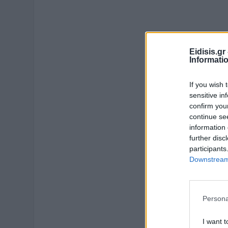
Eidisis.g
Informati
If you wish 
sensitive in
confirm you
continue se
information 
further disc
participants
Downstream 
Persona
I want t