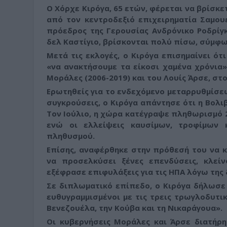
Ο Χόρχε Κιρόγα, 65 ετών, φέρεται να βρίσκ
από τον κεντροδεξιό επιχειρηματία Σαμου
πρόεδρος της Γερουσίας Ανδρόνικο Ροδρί
δελ Καστίγιο, βρίσκονται πολύ πίσω, σύμφω
Μετά τις εκλογές, ο Κιρόγα επισημαίνει ότ
«να ανακτήσουμε τα είκοσι χαμένα χρόνια
Μοράλες (2006-2019) και του Λουίς Άρσε, στ
Ερωτηθείς για το ενδεχόμενο μεταρρυθμίσ
συγκρούσεις, ο Κιρόγα απάντησε ότι η Βολιβ
Τον Ιούλιο, η χώρα κατέγραψε πληθωρισμό 2
ενώ οι ελλείψεις καυσίμων, τροφίμων 
πληθυσμού.
Επίσης, αναφέρθηκε στην πρόθεσή του να κ
να προσελκύσει ξένες επενδύσεις, κλεί
εξέφρασε επιφυλάξεις για τις ΗΠΑ λόγω της
Σε διπλωματικό επίπεδο, ο Κιρόγα δήλωσ
ευθυγραμμισμένοι με τις τρεις τρωγλοδυτικ
Βενεζουέλα, την Κούβα και τη Νικαράγουα»
.
Οι κυβερνήσεις Μοράλες και Άρσε διατήρη