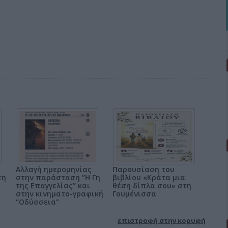
Αλλαγή ημερομηνίας
Παρουσίαση του
τη
στην παράσταση ‘’Η Γη
βιβλίου «Κράτα μια
της Επαγγελίας’’ και
θέση δίπλα σου» στη
στην κινηματο-γραφική
Γουμένισσα
‘’Οδύσσεια’’
επιστροφή στην κορυφή