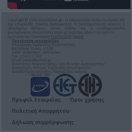
Copyright © 2006-2026 Eidisis.gr - Η ενημερωτική πύλη του Κιλκίς. Με
την επιφύλαξη παντός δικαιώματος. Η αναδημοσίευση μέρους ή
ολόκληρου άρθρου, όπως επίσης και η αναδημοσίευση
φωτογραφίας επιτρέπεται μόνο μέ έγγραφη άδεια του εκδότη.
Τερζενίδης Νικος
Σχεδίαση και Υλοποίηση
Ταυτότητα ιστοσελίδας
Επιχείρηση Τερζενίδης Κωνσταντίνος
Μεταλλικό, Κιλκίς, 61100
ΑΦΜ: 024638641, ΔΟΥ Κιλκίς
Τηλ.: 23410 27307
Email:
eidisis@eidisis.gr
Ιδιοκτήτης/ Νόμιμος εκπρ./ Διευθυντής/ Διαχειριστής/
Δικαιούχος domain: Τερζενίδης Κωνσταντίνος
Διευθύντρια σύνταξης: Παγλαρίδου Ιωάννα
Προφίλ Εταιρείας
Όροι χρήσης
Πολιτική Απορρήτου
Δήλωση συμμόρφωσης