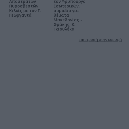
Απόστρατων
τον Υφυπουργό
Πυροσβεστών
Εσωτερικών,
Κιλκίς με τον Γ.
αρμόδιο για
Γεωργαντά
θέματα
Μακεδονίας –
Θράκης, Κ.
Γκιουλέκα
επιστροφή στην κορυφή