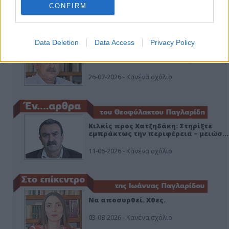
CONFIRM
ΑΠΟΨΕΙΣ
Data Deletion
Data Access
Privacy Policy
Εδώ Παππάς, εκεί Παππάς, που είναι
ο ΣΥΡΙΖΑ και οι Κιλκισιώτες
26-07-2026 - Κανένα σχόλιο
Κιλκίς προς Χατζηδάκη: Στηρίξτε
εμπράκτως την περιφέρεια – μειώσ…
11-06-2026 - Κανένα σχόλιο
Να αποσυρθεί. Χθες.
03-08-2026 - Κανένα σχόλιο