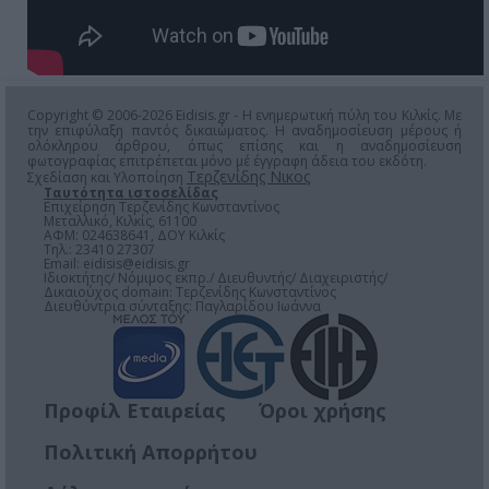
Copyright © 2006-2026 Eidisis.gr - Η ενημερωτική πύλη του Κιλκίς. Με
την επιφύλαξη παντός δικαιώματος. Η αναδημοσίευση μέρους ή
ολόκληρου άρθρου, όπως επίσης και η αναδημοσίευση
φωτογραφίας επιτρέπεται μόνο μέ έγγραφη άδεια του εκδότη.
Τερζενίδης Νικος
Σχεδίαση και Υλοποίηση
Ταυτότητα ιστοσελίδας
Επιχείρηση Τερζενίδης Κωνσταντίνος
Μεταλλικό, Κιλκίς, 61100
ΑΦΜ: 024638641, ΔΟΥ Κιλκίς
Τηλ.: 23410 27307
Email:
eidisis@eidisis.gr
Ιδιοκτήτης/ Νόμιμος εκπρ./ Διευθυντής/ Διαχειριστής/
Δικαιούχος domain: Τερζενίδης Κωνσταντίνος
Διευθύντρια σύνταξης: Παγλαρίδου Ιωάννα
Προφίλ Εταιρείας
Όροι χρήσης
Πολιτική Απορρήτου