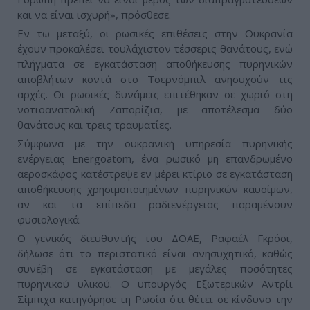
και να είναι ισχυρή», πρόσθεσε.
Εν τω μεταξύ, οι ρωσικές επιθέσεις στην Ουκρανία
έχουν προκαλέσει τουλάχιστον τέσσερις θανάτους, ενώ
πλήγματα σε εγκατάσταση αποθήκευσης πυρηνικών
αποβλήτων κοντά στο Τσερνόμπιλ ανησυχούν τις
αρχές. Οι ρωσικές δυνάμεις επιτέθηκαν σε χωριό στη
νοτιοανατολική Ζαπορίζια, με αποτέλεσμα δύο
θανάτους και τρεις τραυματίες.
Σύμφωνα με την ουκρανική υπηρεσία πυρηνικής
ενέργειας Energoatom, ένα ρωσικό μη επανδρωμένο
αεροσκάφος κατέστρεψε εν μέρει κτίριο σε εγκατάσταση
αποθήκευσης χρησιμοποιημένων πυρηνικών καυσίμων,
αν και τα επίπεδα ραδιενέργειας παραμένουν
φυσιολογικά.
Ο γενικός διευθυντής του ΔΟΑΕ, Ραφαέλ Γκρόσι,
δήλωσε ότι το περιστατικό είναι ανησυχητικό, καθώς
συνέβη σε εγκατάσταση με μεγάλες ποσότητες
πυρηνικού υλικού. Ο υπουργός Εξωτερικών Αντρίι
Σίμπιχα κατηγόρησε τη Ρωσία ότι θέτει σε κίνδυνο την