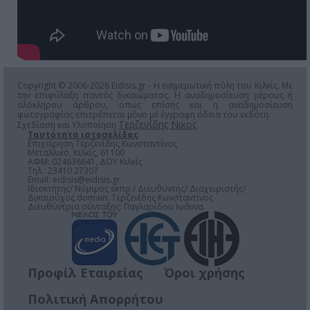
Copyright © 2006-2026 Eidisis.gr - Η ενημερωτική πύλη του Κιλκίς. Με
την επιφύλαξη παντός δικαιώματος. Η αναδημοσίευση μέρους ή
ολόκληρου άρθρου, όπως επίσης και η αναδημοσίευση
φωτογραφίας επιτρέπεται μόνο μέ έγγραφη άδεια του εκδότη.
Τερζενίδης Νικος
Σχεδίαση και Υλοποίηση
Ταυτότητα ιστοσελίδας
Επιχείρηση Τερζενίδης Κωνσταντίνος
Μεταλλικό, Κιλκίς, 61100
ΑΦΜ: 024638641, ΔΟΥ Κιλκίς
Τηλ.: 23410 27307
Email:
eidisis@eidisis.gr
Ιδιοκτήτης/ Νόμιμος εκπρ./ Διευθυντής/ Διαχειριστής/
Δικαιούχος domain: Τερζενίδης Κωνσταντίνος
Διευθύντρια σύνταξης: Παγλαρίδου Ιωάννα
Προφίλ Εταιρείας
Όροι χρήσης
Πολιτική Απορρήτου