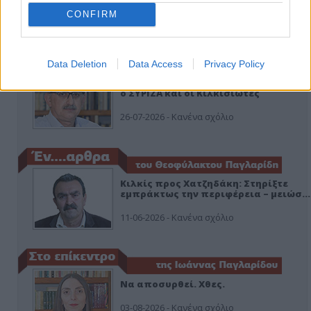
CONFIRM
ΑΠΟΨΕΙΣ
Data Deletion
Data Access
Privacy Policy
Εδώ Παππάς, εκεί Παππάς, που είναι
ο ΣΥΡΙΖΑ και οι Κιλκισιώτες
26-07-2026 - Κανένα σχόλιο
Κιλκίς προς Χατζηδάκη: Στηρίξτε
εμπράκτως την περιφέρεια – μειώσ…
11-06-2026 - Κανένα σχόλιο
Να αποσυρθεί. Χθες.
03-08-2026 - Κανένα σχόλιο