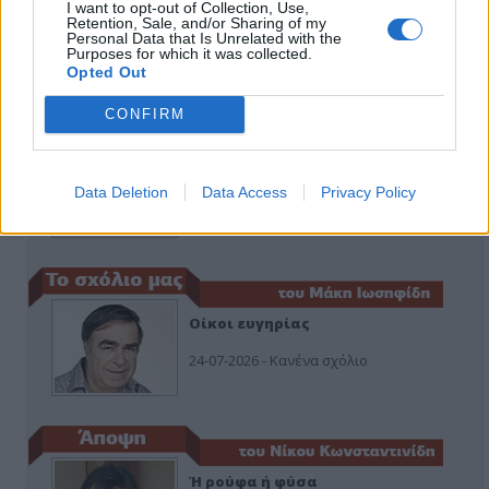
Κιλκίς προς Χατζηδάκη: Στηρίξτε
I want to opt-out of Collection, Use,
εμπράκτως την περιφέρεια – μειώσ…
Retention, Sale, and/or Sharing of my
Personal Data that Is Unrelated with the
Purposes for which it was collected.
11-06-2026 - Κανένα σχόλιο
Opted Out
CONFIRM
Να αποσυρθεί. Χθες.
Data Deletion
Data Access
Privacy Policy
03-08-2026 - Κανένα σχόλιο
Οίκοι ευγηρίας
24-07-2026 - Κανένα σχόλιο
Ή ρούφα ή φύσα