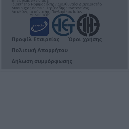
Email:
eidisis@eidisis.gr
Ιδιοκτήτης/ Νόμιμος εκπρ./ Διευθυντής/ Διαχειριστής/
Δικαιούχος domain: Τερζενίδης Κωνσταντίνος
Διευθύντρια σύνταξης: Παγλαρίδου Ιωάννα
Προφίλ Εταιρείας
Όροι χρήσης
Πολιτική Απορρήτου
Δήλωση συμμόρφωσης