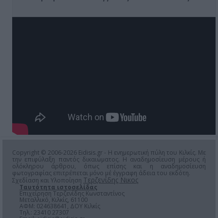
Copyright © 2006-2026 Eidisis.gr - Η ενημερωτική πύλη του Κιλκίς. Με
την επιφύλαξη παντός δικαιώματος. Η αναδημοσίευση μέρους ή
ολόκληρου άρθρου, όπως επίσης και η αναδημοσίευση
φωτογραφίας επιτρέπεται μόνο μέ έγγραφη άδεια του εκδότη.
Τερζενίδης Νικος
Σχεδίαση και Υλοποίηση
Ταυτότητα ιστοσελίδας
Επιχείρηση Τερζενίδης Κωνσταντίνος
Μεταλλικό, Κιλκίς, 61100
ΑΦΜ: 024638641, ΔΟΥ Κιλκίς
Τηλ.: 23410 27307