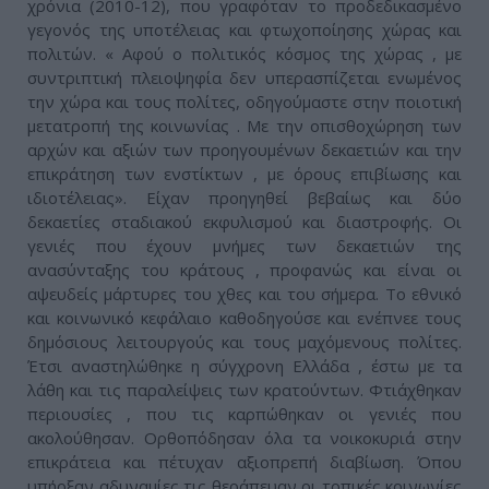
χρόνια (2010-12), που γραφόταν το προδεδικασμένο
γεγονός της υποτέλειας και φτωχοποίησης χώρας και
πολιτών. « Αφού ο πολιτικός κόσμος της χώρας , με
συντριπτική πλειοψηφία δεν υπερασπίζεται ενωμένος
την χώρα και τους πολίτες, οδηγούμαστε στην ποιοτική
μετατροπή της κοινωνίας . Με την οπισθοχώρηση των
αρχών και αξιών των προηγουμένων δεκαετιών και την
επικράτηση των ενστίκτων , με όρους επιβίωσης και
ιδιοτέλειας». Είχαν προηγηθεί βεβαίως και δύο
δεκαετίες σταδιακού εκφυλισμού και διαστροφής. Οι
γενιές που έχουν μνήμες των δεκαετιών της
ανασύνταξης του κράτους , προφανώς και είναι οι
αψευδείς μάρτυρες του χθες και του σήμερα. Το εθνικό
και κοινωνικό κεφάλαιο καθοδηγούσε και ενέπνεε τους
δημόσιους λειτουργούς και τους μαχόμενους πολίτες.
Έτσι αναστηλώθηκε η σύγχρονη Ελλάδα , έστω με τα
λάθη και τις παραλείψεις των κρατούντων. Φτιάχθηκαν
περιουσίες , που τις καρπώθηκαν οι γενιές που
ακολούθησαν. Ορθοπόδησαν όλα τα νοικοκυριά στην
επικράτεια και πέτυχαν αξιοπρεπή διαβίωση. Όπου
υπήρξαν αδυναμίες τις θεράπευαν οι τοπικές κοινωνίες