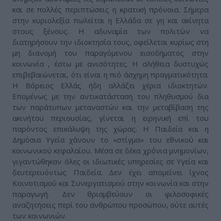
και σε πολλές περιπτώσεις η κρατική πρόνοια. Σήμερα
στην κυριολεξία πωλείται η Ελλάδα σε γη και ακίνητα
στους ξένους. Η αδυναμία των πολιτών να
διατηρήσουν την ιδιοκτησία τους, οφείλεται κυρίως στη
μη διανομή του παραγόμενου εισοδήματος στην
κοινωνία , έστω με ανισότητες. Η αλήθεια δυστυχώς
επιβεβαιώνεται, ότι είναι η πιό άσχημη πραγματικότητα.
Η Βόρειος Ελλάς ήδη αλλάζει χέρια ιδιοκτητών.
Επομένως με την αντικατάσταση του πληθυσμού δια
των παράτυπων μεταναστών και την μεταβίβαση της
ακινήτου περιουσίας, γίνεται η ειρηνική επί του
παρόντος επικάλυψη της χώρας. Η Παιδεία και η
Δημόσια Υγεία χάνουν το «στίγμα» του εθνικού και
κοινωνικού κεφαλαίου. Μέσα σε δέκα χρόνια μνημονίων,
γιγαντώθηκαν όλες οι ιδιωτικές υπηρεσίες σε Υγεία και
δευτερευόντως Παιδεία. Δεν έχει απομείνει ίχνος
Κοινοτισμού και Συνεργατισμού στην κοινωνία και στην
παραγωγή. Δεν θριαμβεύουν οι φιλοσοφικές
αναζητήσεις περί του ανθρώπου προσώπου, ούτε αυτές
των κοινωνιών.