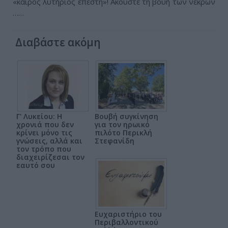
«καιρός λυτήριος επέστη»! Ακούστε τη βουή των νεκρών
……
Διαβάστε ακόμη
Γ' Λυκείου: Η
Βουβή συγκίνηση
χρονιά που δεν
για τον ηρωικό
κρίνει μόνο τις
πιλότο Περικλή
γνώσεις, αλλά και
Στεφανίδη
τον τρόπο που
διαχειρίζεσαι τον
εαυτό σου
Ευχαριστήριο του
Περιβαλλοντικού