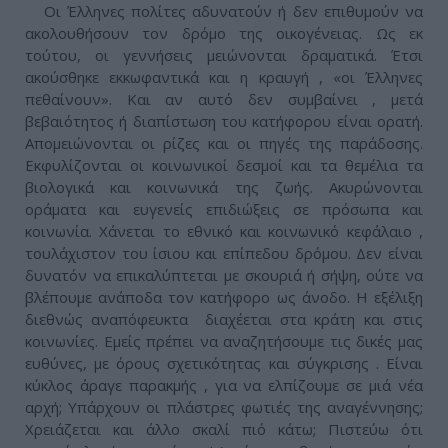
Οι Έλληνες πολίτες αδυνατούν ή δεν επιθυμούν να
ακολουθήσουν τον δρόμο της οικογένειας. Ως εκ
τούτου, οι γεννήσεις μειώνονται δραματικά. Έτσι
ακούσθηκε εκκωφαντικά και η κραυγή , «οι Έλληνες
πεθαίνουν». Και αν αυτό δεν συμβαίνει , μετά
βεβαιότητος ή διαπίστωση του κατήφορου είναι ορατή.
Απομειώνονται οι ρίζες και οι πηγές της παράδοσης.
Εκφυλίζονται οι κοινωνικοί δεσμοί και τα θεμέλια τα
βιολογικά και κοινωνικά της ζωής. Ακυρώνονται
οράματα και ευγενείς επιδιώξεις σε πρόσωπα και
κοινωνία. Χάνεται το εθνικό και κοινωνικό κεφάλαιο ,
τουλάχιστον του ίσιου και επίπεδου δρόμου. Δεν είναι
δυνατόν να επικαλύπτεται με σκουριά ή σήψη, ούτε να
βλέπουμε ανάποδα τον κατήφορο ως άνοδο. Η εξέλιξη
διεθνώς αναπόφευκτα διαχέεται στα κράτη και στις
κοινωνίες. Εμείς πρέπει να αναζητήσουμε τις δικές μας
ευθύνες, με όρους σχετικότητας και σύγκρισης . Είναι
κύκλος άραγε παρακμής , για να ελπίζουμε σε μιά νέα
αρχή; Υπάρχουν οι πλάστρες φωτιές της αναγέννησης;
Χρειάζεται και άλλο σκαλί πιό κάτω; Πιστεύω ότι