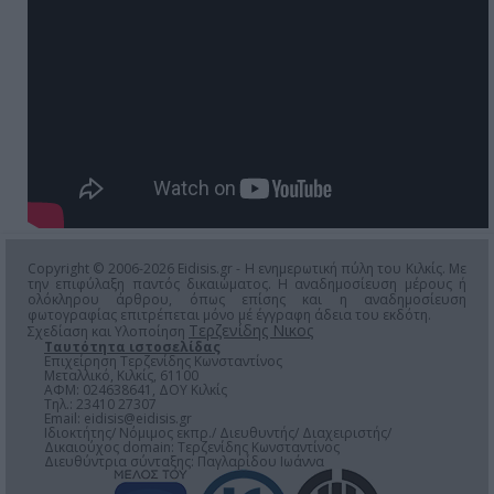
Copyright © 2006-2026 Eidisis.gr - Η ενημερωτική πύλη του Κιλκίς. Με
την επιφύλαξη παντός δικαιώματος. Η αναδημοσίευση μέρους ή
ολόκληρου άρθρου, όπως επίσης και η αναδημοσίευση
φωτογραφίας επιτρέπεται μόνο μέ έγγραφη άδεια του εκδότη.
Τερζενίδης Νικος
Σχεδίαση και Υλοποίηση
Ταυτότητα ιστοσελίδας
Επιχείρηση Τερζενίδης Κωνσταντίνος
Μεταλλικό, Κιλκίς, 61100
ΑΦΜ: 024638641, ΔΟΥ Κιλκίς
Τηλ.: 23410 27307
Email:
eidisis@eidisis.gr
Ιδιοκτήτης/ Νόμιμος εκπρ./ Διευθυντής/ Διαχειριστής/
Δικαιούχος domain: Τερζενίδης Κωνσταντίνος
Διευθύντρια σύνταξης: Παγλαρίδου Ιωάννα