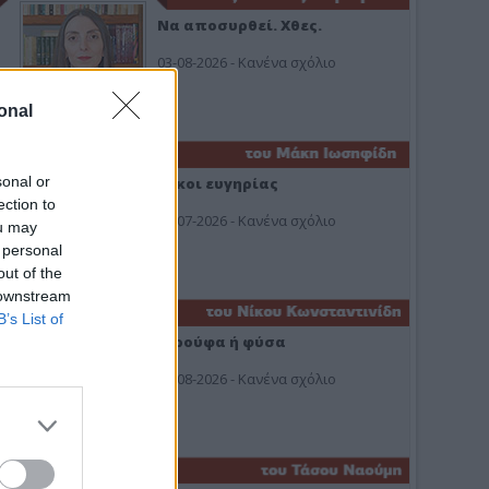
Να αποσυρθεί. Χθες.
03-08-2026 - Κανένα σχόλιο
onal
sonal or
Οίκοι ευγηρίας
ection to
24-07-2026 - Κανένα σχόλιο
ou may
 personal
out of the
 downstream
B’s List of
Ή ρούφα ή φύσα
03-08-2026 - Κανένα σχόλιο