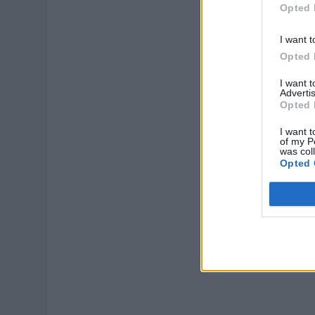
Opted 
I want t
Opted 
I want 
Advertis
Opted 
I want t
of my P
was col
Opted 