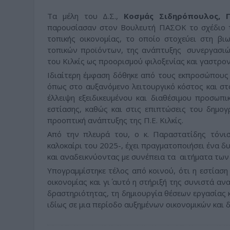
Τα μέλη του Δ.Σ.,
Κοσμάς Σιδηρόπουλος, 
παρουσίασαν στον Βουλευτή ΠΑΣΟΚ το σχέδιο τ
τοπικής οικονομίας, το οποίο στοχεύει στη β
τοπικών προϊόντων, της ανάπτυξης συνεργασιώ
του Κιλκίς ως προορισμού φιλοξενίας και γαστρον
Ιδιαίτερη έμφαση δόθηκε από τους εκπροσώπους
όπως στο αυξανόμενο λειτουργικό κόστος και σ
έλλειψη εξειδικευμένου και διαθέσιμου προσωπ
εστίασης, καθώς και στις επιπτώσεις του δημογ
προοπτική ανάπτυξης της Π.Ε. Κιλκίς.
Από την πλευρά του, ο κ. Παραστατίδης τόνισ
καλοκαίρι του 2025-, έχει πραγματοποιήσει ένα 
και αναδεικνύοντας με συνέπεια τα αιτήματα των
Υπογραμμίστηκε τέλος από κοινού, ότι η εστίασ
οικονομίας και γι΄ αυτό η στήριξή της συνιστά α
δραστηριότητας, τη δημιουργία θέσεων εργασίας 
ιδίως σε μια περίοδο αυξημένων οικονομικών και