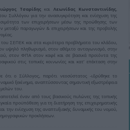
Γιώργος Τσαρίδης
και
Λεωνίδας Κωνσταντινίδης
,
ου Συλλόγου για την ανασυγκρότηση και ενίσχυση της
ιωσιμότητα των επιχειρήσεων μέσω της προώθησης των
ν μεταξύ παραγωγών & επιχειρήσεων και της προβολής
ομίας.
 του ΣΕΠΕΚ και στα κυριότερα προβλήματα του κλάδου,
τον υψηλό πληθωρισμό, στον αθέμιτο ανταγωνισμό, στην
ικού, στον ΦΠΑ στον καφέ και σε βασικά προϊόντα της
ραφικού στις τοπικές κοινωνίες και κατ’ επέκταση στην
ε ότι ο Σύλλογος, παρότι νεοσύστατος -ιδρύθηκε το
δυναμικό ξεκίνημα, αναπτύσσοντας σημαντική εξωστρέφεια
 μελών του.
η αποτελεί έναν από τους βασικούς πυλώνες της τοπικής
ναγκαία προϋπόθεση για τη διατήρηση της επιχειρηματικής
και την ενίσχυση της αναπτυξιακής δυναμικής του νομού,
 δημογραφικών προκλήσεων.