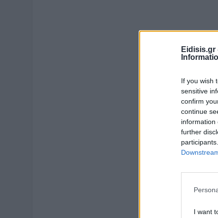
Eidisis.g
Informati
If you wish 
sensitive in
confirm you
continue se
information 
further disc
participants
Downstream 
Persona
I want t