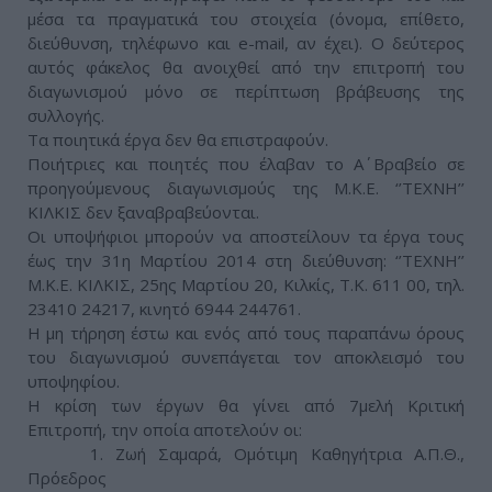
μέσα τα πραγματικά του στοιχεία (όνομα, επίθετο,
διεύθυνση, τηλέφωνο και e-mail, αν έχει). Ο δεύτερος
αυτός φάκελος θα ανοιχθεί από την επιτροπή του
διαγωνισμού μόνο σε περίπτωση βράβευσης της
συλλογής.
Τα ποιητικά έργα δεν θα επιστραφούν.
Ποιήτριες και ποιητές που έλαβαν το Α΄ Βραβείο σε
προηγούμενους διαγωνισμούς της Μ.Κ.Ε. ‘’ΤΕΧΝΗ’’
ΚΙΛΚΙΣ δεν ξαναβραβεύονται.
Οι υποψήφιοι μπορούν να αποστείλουν τα έργα τους
έως την 31η Μαρτίου 2014 στη διεύθυνση: ‘’ΤΕΧΝΗ’’
Μ.Κ.Ε. ΚΙΛΚΙΣ, 25ης Μαρτίου 20, Κιλκίς, Τ.Κ. 611 00, τηλ.
23410 24217, κινητό 6944 244761.
Η μη τήρηση έστω και ενός από τους παραπάνω όρους
του διαγωνισμού συνεπάγεται τον αποκλεισμό του
υποψηφίου.
Η κρίση των έργων θα γίνει από 7μελή Κριτική
Επιτροπή, την οποία αποτελούν οι:
1. Ζωή Σαμαρά, Ομότιμη Καθηγήτρια Α.Π.Θ.,
Πρόεδρος