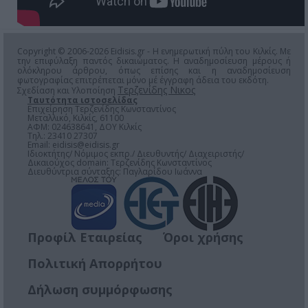
Copyright © 2006-2026 Eidisis.gr - Η ενημερωτική πύλη του Κιλκίς. Με
την επιφύλαξη παντός δικαιώματος. Η αναδημοσίευση μέρους ή
ολόκληρου άρθρου, όπως επίσης και η αναδημοσίευση
φωτογραφίας επιτρέπεται μόνο μέ έγγραφη άδεια του εκδότη.
Τερζενίδης Νικος
Σχεδίαση και Υλοποίηση
Ταυτότητα ιστοσελίδας
Επιχείρηση Τερζενίδης Κωνσταντίνος
Μεταλλικό, Κιλκίς, 61100
ΑΦΜ: 024638641, ΔΟΥ Κιλκίς
Τηλ.: 23410 27307
Email:
eidisis@eidisis.gr
Ιδιοκτήτης/ Νόμιμος εκπρ./ Διευθυντής/ Διαχειριστής/
Δικαιούχος domain: Τερζενίδης Κωνσταντίνος
Διευθύντρια σύνταξης: Παγλαρίδου Ιωάννα
Προφίλ Εταιρείας
Όροι χρήσης
Πολιτική Απορρήτου
Δήλωση συμμόρφωσης