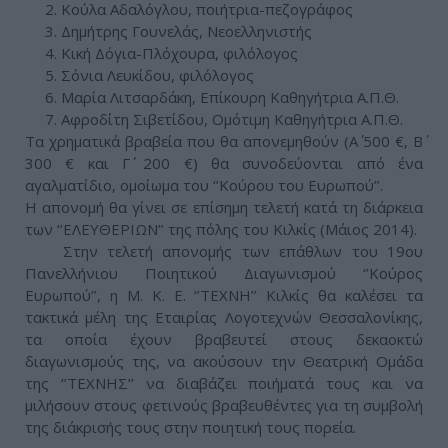
2. Κούλα Αδαλόγλου, ποιήτρια-πεζογράφος
3. Δημήτρης Γουνελάς, Νεοελληνιστής
4. Κική Δόγια-Πλόχουρα, φιλόλογος
5. Σόνια Λευκίδου, φιλόλογος
6. Μαρία Λιτσαρδάκη, Επίκουρη Καθηγήτρια Α.Π.Θ.
7. Αφροδίτη Σιβετίδου, Ομότιμη Καθηγήτρια Α.Π.Θ.
Τα χρηματικά βραβεία που θα απονεμηθούν (Α΄ 500 €, Β΄
300 € και Γ΄ 200 €) θα συνοδεύονται από ένα
αγαλματίδιο, ομοίωμα του ‘’Κούρου του Ευρωπού’’.
Η απονομή θα γίνει σε επίσημη τελετή κατά τη διάρκεια
των ‘’ΕΛΕΥΘΕΡΙΩΝ’’ της πόλης του Κιλκίς (Μάιος 2014).
Στην τελετή απονομής των επάθλων του 19ου
Πανελλήνιου Ποιητικού Διαγωνισμού ‘’Κούρος
Ευρωπού’’, η Μ. Κ. Ε. ‘’ΤΕΧΝΗ’’ Κιλκίς θα καλέσει τα
τακτικά μέλη της Εταιρίας Λογοτεχνών Θεσσαλονίκης,
τα οποία έχουν βραβευτεί στους δεκαοκτώ
διαγωνισμούς της, να ακούσουν την Θεατρική Ομάδα
της ‘’ΤΕΧΝΗΣ’’ να διαβάζει ποιήματά τους και να
μιλήσουν στους φετινούς βραβευθέντες για τη συμβολή
της διάκρισής τους στην ποιητική τους πορεία.