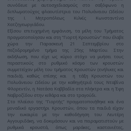
συνόδευε με αυτοσχεδιασμούς στο σαξόφωνο η
διπλωματούχος φλαουτίστρια του Πολυάνειου Ωδείου
της Ι. Μητροπόλεως Κιλκίς Κωνσταντίνα
Χατζηγεωργιάδου.
Εξίσου επιτυχημένη εμφάνιση, τα μέλη του Τμήματος
πραγματοποίησαν και στη “Γιορτή Κρουστών” που έλαβε
χώρα την Παρασκευή 21 Σεπτεμβρίου στο
πεζοδρομημένο τμήμα της 25ης Μαρτίου. Στην
εκδήλωση, που είχε ως κύριο στόχο να μυήσει τους
περαστικούς στο ρυθμικό κόσμο των κρουστών
συμμετείχαν μέλη του τμήματος Κρουστών (ενήλικες και
παιδιά), καθώς επίσης και η τάξη Κρουστών του
Πολυάνειου Ωδείου με την καθηγήτριά τους Νταβίνα
Φλορεντίν, η Νατάσα Καββαδία στα πλήκτρα και η Έφη
Ναβροζίδου στην κιθάρα και στο τραγούδι.
Στο πλαίσιο της “Γιορτής” πραγματοποιήθηκε και ένα
μοναδικό εργαστήρι Κρουστών, όπου τα παιδιά είχαν
την ευκαιρία με την καθοδήγηση του Λευτέρη
Αγγουριδάκη, να δοκιμάσουν και να πειραματιστούν με
ρυθμικά κρουστά, όπως μαράκες, καστανιέτες,