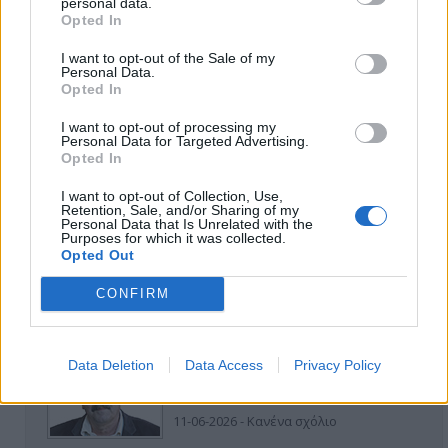
personal data.
Opted In
I want to opt-out of the Sale of my
Personal Data.
Opted In
I want to opt-out of processing my
Personal Data for Targeted Advertising.
ΑΠΟΨΕΙΣ
Opted In
I want to opt-out of Collection, Use,
Retention, Sale, and/or Sharing of my
Personal Data that Is Unrelated with the
Εδώ Παππάς, εκεί Παππάς, που είναι
Purposes for which it was collected.
ο ΣΥΡΙΖΑ και οι Κιλκισιώτες
Opted Out
26-07-2026 - Κανένα σχόλιο
CONFIRM
Data Deletion
Data Access
Privacy Policy
Κιλκίς προς Χατζηδάκη: Στηρίξτε
εμπράκτως την περιφέρεια – μειώσ…
11-06-2026 - Κανένα σχόλιο