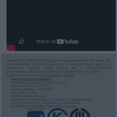
Copyright © 2006-2026 Eidisis.gr - Η ενημερωτική πύλη του Κιλκίς. Με
την επιφύλαξη παντός δικαιώματος. Η αναδημοσίευση μέρους ή
ολόκληρου άρθρου, όπως επίσης και η αναδημοσίευση
φωτογραφίας επιτρέπεται μόνο μέ έγγραφη άδεια του εκδότη.
Τερζενίδης Νικος
Σχεδίαση και Υλοποίηση
Ταυτότητα ιστοσελίδας
Επιχείρηση Τερζενίδης Κωνσταντίνος
Μεταλλικό, Κιλκίς, 61100
ΑΦΜ: 024638641, ΔΟΥ Κιλκίς
Τηλ.: 23410 27307
Email:
eidisis@eidisis.gr
Ιδιοκτήτης/ Νόμιμος εκπρ./ Διευθυντής/ Διαχειριστής/
Δικαιούχος domain: Τερζενίδης Κωνσταντίνος
Διευθύντρια σύνταξης: Παγλαρίδου Ιωάννα