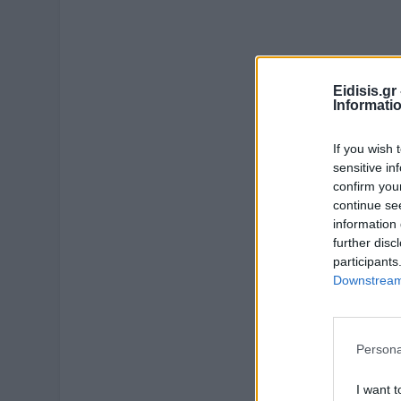
Eidisis.g
Informati
If you wish 
sensitive in
confirm you
continue se
information 
further disc
participants
Downstream 
Persona
I want t