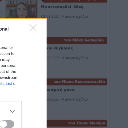
Να αποσυρθεί. Χθες.
03-08-2026 - Κανένα σχόλιο
onal
sonal or
Οίκοι ευγηρίας
ection to
24-07-2026 - Κανένα σχόλιο
ou may
 personal
out of the
 downstream
B’s List of
Ή ρούφα ή φύσα
03-08-2026 - Κανένα σχόλιο