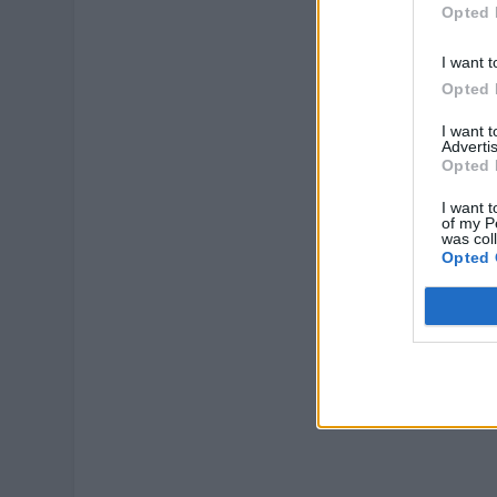
Opted 
I want t
Opted 
I want 
Advertis
Opted 
I want t
of my P
was col
Opted 