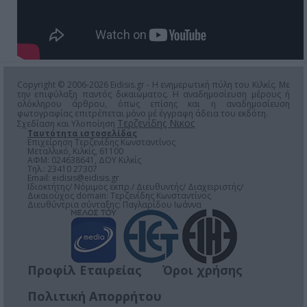
Copyright © 2006-2026 Eidisis.gr - Η ενημερωτική πύλη του Κιλκίς. Με
την επιφύλαξη παντός δικαιώματος. Η αναδημοσίευση μέρους ή
ολόκληρου άρθρου, όπως επίσης και η αναδημοσίευση
φωτογραφίας επιτρέπεται μόνο μέ έγγραφη άδεια του εκδότη.
Τερζενίδης Νικος
Σχεδίαση και Υλοποίηση
Ταυτότητα ιστοσελίδας
Επιχείρηση Τερζενίδης Κωνσταντίνος
Μεταλλικό, Κιλκίς, 61100
ΑΦΜ: 024638641, ΔΟΥ Κιλκίς
Τηλ.: 23410 27307
Email:
eidisis@eidisis.gr
Ιδιοκτήτης/ Νόμιμος εκπρ./ Διευθυντής/ Διαχειριστής/
Δικαιούχος domain: Τερζενίδης Κωνσταντίνος
Διευθύντρια σύνταξης: Παγλαρίδου Ιωάννα
Προφίλ Εταιρείας
Όροι χρήσης
Πολιτική Απορρήτου