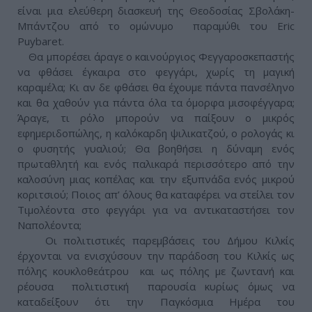
είναι μια ελεύθερη διασκευή της Θεοδοσίας Σβολάκη-
Μπάντζου από το ομώνυμο παραμύθι του Eric
Puybaret.
Θα μπορέσει άραγε ο καινούργιος Φεγγαροσκεπαστής
να φθάσει έγκαιρα στο φεγγάρι, χωρίς τη μαγική
καραμέλα; Κι αν δε φθάσει θα έχουμε πάντα πανσέληνο
και θα χαθούν για πάντα όλα τα όμορφα μισοφέγγαρα;
Άραγε, τι ρόλο μπορούν να παίξουν ο μικρός
εφημεριδοπώλης, η καλόκαρδη ψιλικατζού, ο ρολογάς κι
ο φυσητής γυαλιού; Θα βοηθήσει η δύναμη ενός
πρωταθλητή και ενός παλικαρά περισσότερο από την
καλοσύνη μιας κοπέλας και την εξυπνάδα ενός μικρού
κοριτσιού; Ποιος απ’ όλους θα καταφέρει να στείλει τον
Τιμολέοντα στο φεγγάρι για να αντικαταστήσει τον
Ναπολέοντα;
Οι πολιτιστικές παρεμβάσεις του Δήμου Κιλκίς
έρχονται να ενισχύσουν την παράδοση του Κιλκίς ως
πόλης κουκλοθεάτρου και ως πόλης με ζωντανή και
ρέουσα πολιτιστική παρουσία κυρίως όμως να
καταδείξουν ότι την Παγκόσμια Ημέρα του