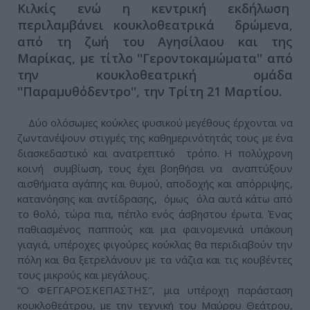
Κιλκίς ενώ η κεντρική εκδήλωση
περιλαμβάνει κουκλοθεατρικά δρώμενα,
από τη ζωή του Αγησίλαου και της
Μαρίκας, με τίτλο ''Γεροντοκαμώματα'' από
την κουκλοθεατρική ομάδα
''Παραμυθόδεντρο'', την Τρίτη 21 Μαρτίου.
Δύο ολόσωμες κούκλες φυσικού μεγέθους έρχονται να
ζωντανέψουν στιγμές της καθημερινότητάς τους με ένα
διασκεδαστικό και ανατρεπτικό τρόπο. Η πολύχρονη
κοινή συμβίωση, τους έχει βοηθήσει να αναπτύξουν
αισθήματα αγάπης και θυμού, αποδοχής και απόρριψης,
κατανόησης και αντίδρασης, όμως όλα αυτά κάτω από
το θολό, τώρα πια, πέπλο ενός άσβηστου έρωτα. Ένας
παθιασμένος παππούς και μια φαινομενικά υπάκουη
γιαγιά, υπέροχες φιγούρες κούκλας θα περιδιαβούν την
πόλη και θα ξετρελάνουν με τα νάζια και τις κουβέντες
τους μικρούς και μεγάλους.
“Ο ΦΕΓΓΑΡΟΣΚΕΠΑΣΤΗΣ”, μια υπέροχη παράσταση
κουκλοθεάτρου, με την τεχνική του Μαύρου Θεάτρου,