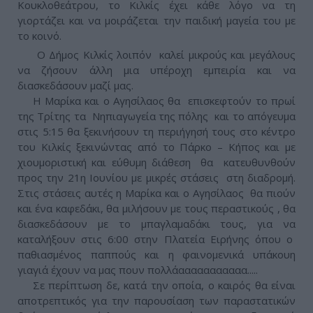
Κουκλοθεάτρου, το Κιλκίς έχει κάθε λόγο να τη
γιορτάζει και να μοιράζεται την παιδική μαγεία του με
το κοινό.
Ο Δήμος Κιλκίς λοιπόν καλεί μικρούς και μεγάλους
να ζήσουν άλλη μια υπέροχη εμπειρία και να
διασκεδάσουν μαζί μας.
Η Μαρίκα και ο Αγησίλαος θα επισκεφτούν το πρωί
της Τρίτης τα Νηπιαγωγεία της πόλης και το απόγευμα
στις 5:15 θα ξεκινήσουν τη περιήγησή τους στο κέντρο
του Κιλκίς ξεκινώντας από το Πάρκο – Κήπος και με
χιουμοριστική και εύθυμη διάθεση θα κατευθυνθούν
προς την 21η Ιουνίου με μικρές στάσεις στη διαδρομή.
Στις στάσεις αυτές η Μαρίκα και ο Αγησίλαος θα πιούν
και ένα καφεδάκι, θα μιλήσουν με τους περαστικούς , θα
διασκεδάσουν με το μπαγλαμαδάκι τους, για να
καταλήξουν στις 6:00 στην Πλατεία Ειρήνης όπου ο
παθιασμένος παππούς και η φαινομενικά υπάκουη
γιαγιά έχουν να μας πουν πολλάααααααααααα.....
Σε περίπτωση δε, κατά την οποία, ο καιρός θα είναι
αποτρεπτικός για την παρουσίαση των παραστατικών