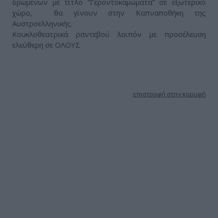
δρώμενων με τίτλο “Γεροντοκαμώματα” σε εξωτερικό
χώρο, θα γίνουν στην Καπναποθήκη της
Αυστροελληνικής.
Κουκλοθεατρικά ραντεβού λοιπόν με προσέλευση
ελεύθερη σε ΟΛΟΥΣ
Διαβάστε ακόμη
επιστροφή στην κορυφή