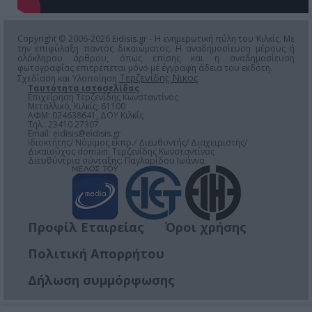
Copyright © 2006-2026 Eidisis.gr - Η ενημερωτική πύλη του Κιλκίς. Με
την επιφύλαξη παντός δικαιώματος. Η αναδημοσίευση μέρους ή
ολόκληρου άρθρου, όπως επίσης και η αναδημοσίευση
φωτογραφίας επιτρέπεται μόνο μέ έγγραφη άδεια του εκδότη.
Τερζενίδης Νικος
Σχεδίαση και Υλοποίηση
Ταυτότητα ιστοσελίδας
Επιχείρηση Τερζενίδης Κωνσταντίνος
Μεταλλικό, Κιλκίς, 61100
ΑΦΜ: 024638641, ΔΟΥ Κιλκίς
Τηλ.: 23410 27307
Email:
eidisis@eidisis.gr
Ιδιοκτήτης/ Νόμιμος εκπρ./ Διευθυντής/ Διαχειριστής/
Δικαιούχος domain: Τερζενίδης Κωνσταντίνος
Διευθύντρια σύνταξης: Παγλαρίδου Ιωάννα
Προφίλ Εταιρείας
Όροι χρήσης
Πολιτική Απορρήτου
Δήλωση συμμόρφωσης