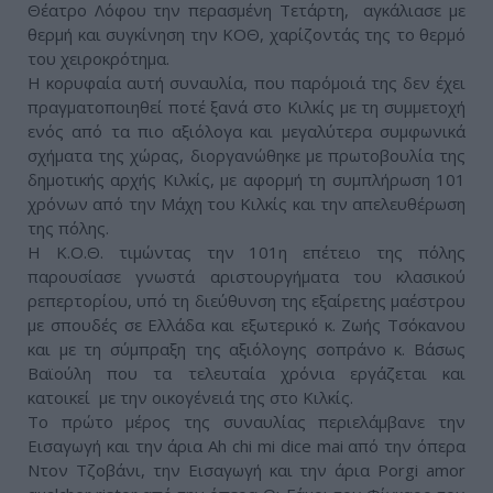
Θέατρο Λόφου την περασμένη Τετάρτη, αγκάλιασε με
θερμή και συγκίνηση την ΚΟΘ, χαρίζοντάς της το θερμό
του χειροκρότημα.
Η κορυφαία αυτή συναυλία, που παρόμοιά της δεν έχει
πραγματοποιηθεί ποτέ ξανά στο Κιλκίς με τη συμμετοχή
ενός από τα πιο αξιόλογα και μεγαλύτερα συμφωνικά
σχήματα της χώρας, διοργανώθηκε με πρωτοβουλία της
δημοτικής αρχής Κιλκίς, με αφορμή τη συμπλήρωση 101
χρόνων από την Μάχη του Κιλκίς και την απελευθέρωση
της πόλης.
Η Κ.Ο.Θ. τιμώντας την 101η επέτειο της πόλης
παρουσίασε γνωστά αριστουργήματα του κλασικού
ρεπερτορίου, υπό τη διεύθυνση της εξαίρετης μαέστρου
με σπουδές σε Ελλάδα και εξωτερικό κ. Ζωής Τσόκανου
και με τη σύμπραξη της αξιόλογης σοπράνο κ. Βάσως
Βαϊούλη που τα τελευταία χρόνια εργάζεται και
κατοικεί με την οικογένειά της στο Κιλκίς.
Το πρώτο μέρος της συναυλίας περιελάμβανε την
Εισαγωγή και την άρια Ah chi mi dice mai από την όπερα
Ντον Τζοβάνι, την Εισαγωγή και την άρια Porgi amor