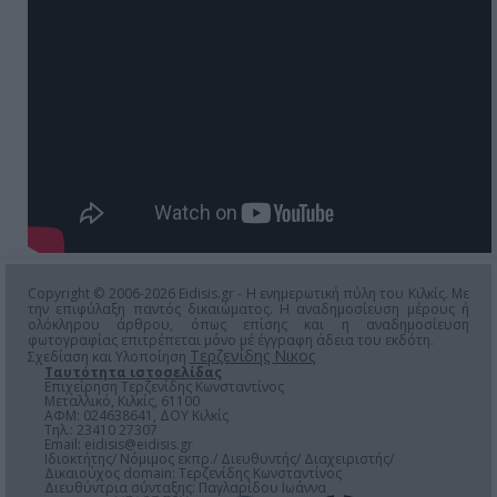
Copyright © 2006-2026 Eidisis.gr - Η ενημερωτική πύλη του Κιλκίς. Με
την επιφύλαξη παντός δικαιώματος. Η αναδημοσίευση μέρους ή
ολόκληρου άρθρου, όπως επίσης και η αναδημοσίευση
φωτογραφίας επιτρέπεται μόνο μέ έγγραφη άδεια του εκδότη.
Τερζενίδης Νικος
Σχεδίαση και Υλοποίηση
Ταυτότητα ιστοσελίδας
Επιχείρηση Τερζενίδης Κωνσταντίνος
Μεταλλικό, Κιλκίς, 61100
ΑΦΜ: 024638641, ΔΟΥ Κιλκίς
Τηλ.: 23410 27307
Email:
eidisis@eidisis.gr
Ιδιοκτήτης/ Νόμιμος εκπρ./ Διευθυντής/ Διαχειριστής/
Δικαιούχος domain: Τερζενίδης Κωνσταντίνος
Διευθύντρια σύνταξης: Παγλαρίδου Ιωάννα