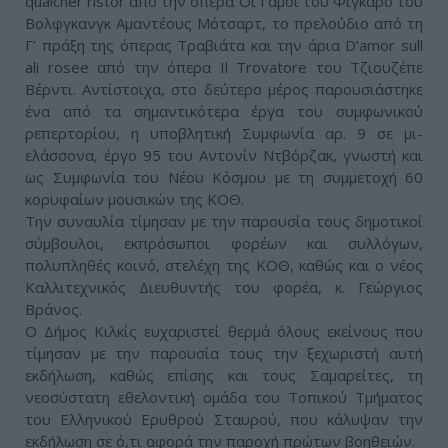
qualcher ristor από την όπερα Οι Γάμοι του Φίγκαρο του
Βολφγκανγκ Αμαντέους Μότσαρτ, το πρελούδιο από τη
Γ' πράξη της όπερας Τραβιάτα και την άρια D’amor sull
ali rosee από την όπερα Il Trovatore του Τζιουζέπε
Βέρντι. Αντίστοιχα, στο δεύτερο μέρος παρουσιάστηκε
ένα από τα σημαντικότερα έργα του συμφωνικού
ρεπερτορίου, η υποβλητική Συμφωνία αρ. 9 σε μι-
ελάσσονα, έργο 95 του Αντονίν Ντβόρζακ, γνωστή και
ως Συμφωνία του Νέου Κόσμου με τη συμμετοχή 60
κορυφαίων μουσικών της ΚΟΘ.
Την συναυλία τίμησαν με την παρουσία τους δημοτικοί
σύμβουλοι, εκπρόσωποι φορέων και συλλόγων,
πολυπληθές κοινό, στελέχη της ΚΟΘ, καθώς και ο νέος
Καλλιτεχνικός Διευθυντής του φορέα, κ. Γεώργιος
Βράνος.
Ο Δήμος Κιλκίς ευχαριστεί θερμά όλους εκείνους που
τίμησαν με την παρουσία τους την ξεχωριστή αυτή
εκδήλωση, καθώς επίσης και τους Σαμαρείτες, τη
νεοσύστατη εθελοντική ομάδα του Τοπικού Τμήματος
του Ελληνικού Ερυθρού Σταυρού, που κάλυψαν την
εκδήλωση σε ό,τι αφορά την παροχή πρώτων βοηθειών.