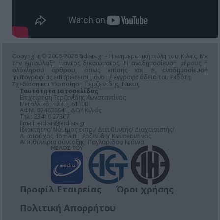
Copyright © 2006-2026 Eidisis.gr - Η ενημερωτική πύλη του Κιλκίς. Με
την επιφύλαξη παντός δικαιώματος. Η αναδημοσίευση μέρους ή
ολόκληρου άρθρου, όπως επίσης και η αναδημοσίευση
φωτογραφίας επιτρέπεται μόνο μέ έγγραφη άδεια του εκδότη.
Τερζενίδης Νικος
Σχεδίαση και Υλοποίηση
Ταυτότητα ιστοσελίδας
Επιχείρηση Τερζενίδης Κωνσταντίνος
Μεταλλικό, Κιλκίς, 61100
ΑΦΜ: 024638641, ΔΟΥ Κιλκίς
Τηλ.: 23410 27307
Email:
eidisis@eidisis.gr
Ιδιοκτήτης/ Νόμιμος εκπρ./ Διευθυντής/ Διαχειριστής/
Δικαιούχος domain: Τερζενίδης Κωνσταντίνος
Διευθύντρια σύνταξης: Παγλαρίδου Ιωάννα
Προφίλ Εταιρείας
Όροι χρήσης
Πολιτική Απορρήτου