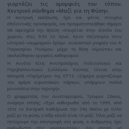
γιορτάζει τις ομορφιές του τόπου.
Κεντρικό σύνθημα «Μαζί για τη Φύση».
Η κεντρική εκδήλωση, έχει και φέτος στοιχεία
εθελοντικής προσφοράς, και πραγματοποιήθηκε σήμερα.
Με αφετηρία την Βρύση «Κουρίτα» στην είσοδο του
χωριού, στις 9:30 το πρωί, έγινε πεζοπορία στον
ιστορικό «συμμαχικό» δρόμο -ουσιαστικό μνημείο του Α’
Παγκοσμίου Πολέμου- μέχρι τη θέση «Κρούτσι» και
ακολούθησαν εργασίες καθαρισμού
Η Αννέτα Κίτη Αντιπρόεδρος Πολιτιστικού και
Περιβαλλοντικού Συλλόγου Κούπας τόνισε στην
εκπομπή «Περίμετρο» της ΕΡΤ3, «Σήμερα γιορτάζουμε
την ημέρα ευρωπαϊκών πάρκων, υπάρχουν πολλά
μονοπάτια στην περιοχή».
Ο γραμματέας του συνεταιρισμού, Τρύφων Ζάικος,
ανέφερε επίσης: «Έχει καθιερωθεί από το 1999, από
τότε το Europark Καθιέρωσε την 24η Μαΐου με τίτλο
μαζί με τη φύση, η λέξη κλειδί είναι το μαζί. Όλοι μαζί να
πετύχουμε την επιστροφή στη φύση, ο άνθρωπος έχει
εγκλωβιστεί στις μεγαλουπόλεις. Δεν μπορεί να