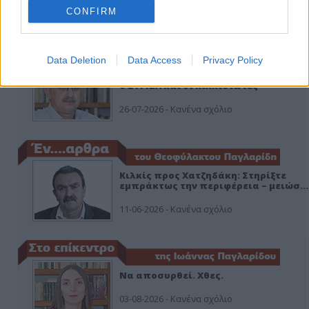
CONFIRM
ΑΠΟΨΕΙΣ
Data Deletion
Data Access
Privacy Policy
Εδώ Παππάς, εκεί Παππάς, που είναι
ο ΣΥΡΙΖΑ και οι Κιλκισιώτες
26-07-2026 - Κανένα σχόλιο
Κιλκίς προς Χατζηδάκη: Στηρίξτε
εμπράκτως την περιφέρεια – μειώσ…
11-06-2026 - Κανένα σχόλιο
Να αποσυρθεί. Χθες.
03-08-2026 - Κανένα σχόλιο