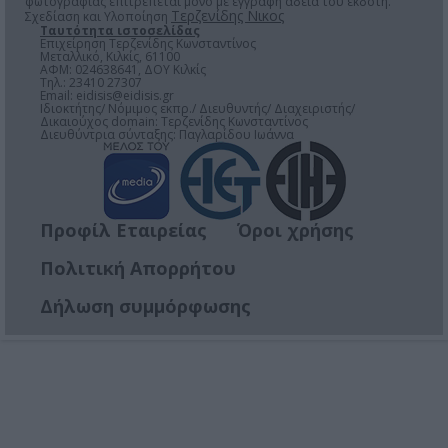
φωτογραφίας επιτρέπεται μόνο μέ έγγραφη άδεια του εκδότη.
Τερζενίδης Νικος
Σχεδίαση και Υλοποίηση
Ταυτότητα ιστοσελίδας
Επιχείρηση Τερζενίδης Κωνσταντίνος
Μεταλλικό, Κιλκίς, 61100
ΑΦΜ: 024638641, ΔΟΥ Κιλκίς
Τηλ.: 23410 27307
Email:
eidisis@eidisis.gr
Ιδιοκτήτης/ Νόμιμος εκπρ./ Διευθυντής/ Διαχειριστής/
Δικαιούχος domain: Τερζενίδης Κωνσταντίνος
Διευθύντρια σύνταξης: Παγλαρίδου Ιωάννα
Προφίλ Εταιρείας
Όροι χρήσης
Πολιτική Απορρήτου
Δήλωση συμμόρφωσης