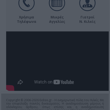
Χρήσιμα
Μικρές
Γιατροί
Τηλέφωνα
Αγγελίες
Ν. Κιλκίς
Copyright © 2006-2026 Eidisis.gr - Η ενημερωτική πύλη του Κιλκίς. Με
την επιφύλαξη παντός δικαιώματος. Η αναδημοσίευση μέρους ή
ολόκληρου άρθρου, όπως επίσης και η αναδημοσίευση