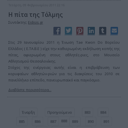
Τετάρτη, 09 Φεβρουαρίου 2011 22:16
Η πίτα της Τόλμης
Συντάκτης:
Eidisis.gr
Στις 29 Ιανουαρίου 2011 η Ένωση Tae Kwon Do Βορείου
Ελλάδος ( Ε.ΤΑ.Β.Ε ) είχε την καθιερωμένη εκδήλωση κοπής της
πίτας, αφιερωμένη στους αθλητές-ριες, στο Μουσείο
Αθλητισμού Θεσσαλονίκης.
Στόχος της ενέργειας αυτής είναι η επιβράβευση των
κορυφαίων αθλητών-ριών για τις διακρίσεις του 2010 σε
πανελλήνιο επίπεδο, πανευρωπαϊκό και παγκόσμιο.
Διαβάστε περισσότερα...
Έναρξη
Προηγούμενο
883
884
888
885
886
887
889
890
891