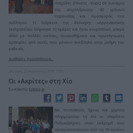
πατρίδες (Πόντος –Καρς) επ΄ ευκαιρία
της συμπλήρωσης 40 χρόνων
παρουσίας και προσφοράς του
συλλόγου. Η διάρκεια της δεύτερης «Αργοναυτικής
εκστρατείας» διήρκησε 13 ημέρες και ήταν κουραστικό, μακρύ
αλλά με πολλές εικόνες, συναισθήματα και πρωτόγνωρες
εμπειρίες από αυτές που μένουν ανεξίτηλα στην μνήμη του
καθενός.
Διαβάστε περισσότερα...
Δευτέρα, 23 Αυγούστου 2010 17:06
Οι «Ακρίτες» στη Χίο
Συντάκτης:
Eidisis.gr
Με ποντιακούς ήχους και χορούς
πλημμύρισαν τη Χίο οι «Ακρίτες»
Πολυκάστρου, στην εκδρομή που
πραγματοποίησαν από τις 30 Ιουλίου