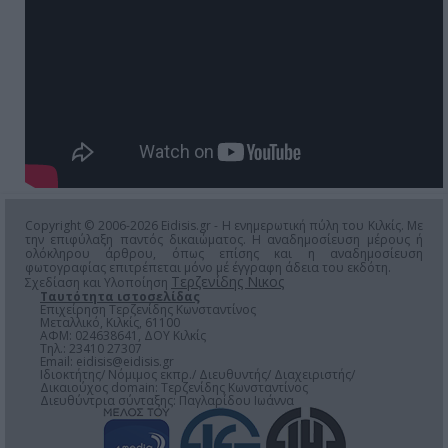
Copyright © 2006-2026 Eidisis.gr - Η ενημερωτική πύλη του Κιλκίς. Με
την επιφύλαξη παντός δικαιώματος. Η αναδημοσίευση μέρους ή
ολόκληρου άρθρου, όπως επίσης και η αναδημοσίευση
φωτογραφίας επιτρέπεται μόνο μέ έγγραφη άδεια του εκδότη.
Τερζενίδης Νικος
Σχεδίαση και Υλοποίηση
Ταυτότητα ιστοσελίδας
Επιχείρηση Τερζενίδης Κωνσταντίνος
Μεταλλικό, Κιλκίς, 61100
ΑΦΜ: 024638641, ΔΟΥ Κιλκίς
Τηλ.: 23410 27307
Email:
eidisis@eidisis.gr
Ιδιοκτήτης/ Νόμιμος εκπρ./ Διευθυντής/ Διαχειριστής/
Δικαιούχος domain: Τερζενίδης Κωνσταντίνος
Διευθύντρια σύνταξης: Παγλαρίδου Ιωάννα