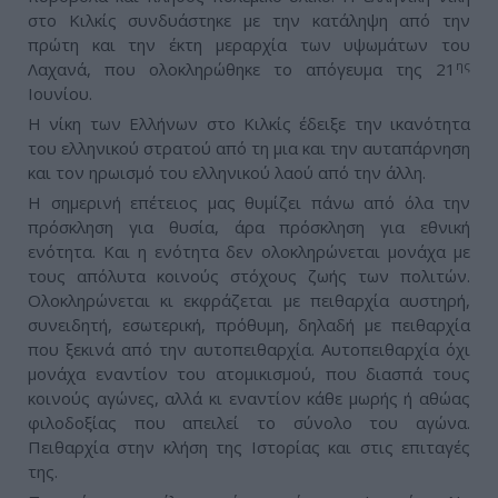
στο Κιλκίς συνδυάστηκε με την κατάληψη από την
πρώτη και την έκτη μεραρχία των υψωμάτων του
ης
Λαχανά, που ολοκληρώθηκε το απόγευμα της 21
Ιουνίου.
Η νίκη των Ελλήνων στο Κιλκίς έδειξε την ικανότητα
του ελληνικού στρατού από τη μια και την αυταπάρνηση
και τον ηρωισμό του ελληνικού λαού από την άλλη.
Η σημερινή επέτειος μας θυμίζει πάνω από όλα την
πρόσκληση για θυσία, άρα πρόσκληση για εθνική
ενότητα. Και η ενότητα δεν ολοκληρώνεται μονάχα με
τους απόλυτα κοινούς στόχους ζωής των πολιτών.
Ολοκληρώνεται κι εκφράζεται με πειθαρχία αυστηρή,
συνειδητή, εσωτερική, πρόθυμη, δηλαδή με πειθαρχία
που ξεκινά από την αυτοπειθαρχία. Αυτοπειθαρχία όχι
μονάχα εναντίον του ατομικισμού, που διασπά τους
κοινούς αγώνες, αλλά κι εναντίον κάθε μωρής ή αθώας
φιλοδοξίας που απειλεί το σύνολο του αγώνα.
Πειθαρχία στην κλήση της Ιστορίας και στις επιταγές
της.