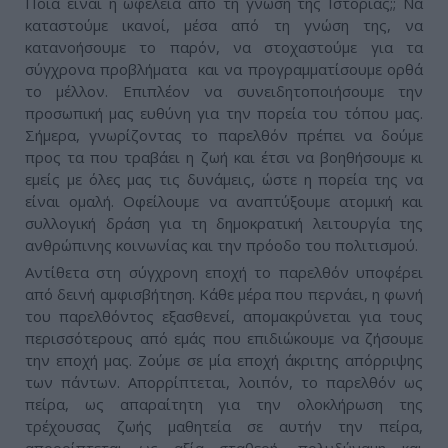
Ποια είναι η ωφέλεια από τη γνώση της Ιστορίας;; Να
καταστούμε ικανοί, μέσα από τη γνώση της, να
κατανοήσουμε το παρόν, να στοχαστούμε για τα
σύγχρονα προβλήματα και να προγραμματίσουμε ορθά
το μέλλον. Επιπλέον να συνειδητοποιήσουμε την
προσωπική μας ευθύνη για την πορεία του τόπου μας.
Σήμερα, γνωρίζοντας το παρελθόν πρέπει να δούμε
προς τα που τραβάει η ζωή και έτσι να βοηθήσουμε κι
εμείς με όλες μας τις δυνάμεις, ώστε η πορεία της να
είναι ομαλή. Οφείλουμε να αναπτύξουμε ατομική και
συλλογική δράση για τη δημοκρατική λειτουργία της
ανθρώπινης κοινωνίας και την πρόοδο του πολιτισμού.
Αντίθετα στη σύγχρονη εποχή το παρελθόν υποφέρει
από δεινή αμφισβήτηση. Κάθε μέρα που περνάει, η φωνή
του παρελθόντος εξασθενεί, απομακρύνεται για τους
περισσότερους από εμάς που επιδιώκουμε να ζήσουμε
την εποχή μας. Ζούμε σε μία εποχή άκριτης απόρριψης
των πάντων. Απορρίπτεται, λοιπόν, το παρελθόν ως
πείρα, ως απαραίτητη για την ολοκλήρωση της
τρέχουσας ζωής μαθητεία σε αυτήν την πείρα,