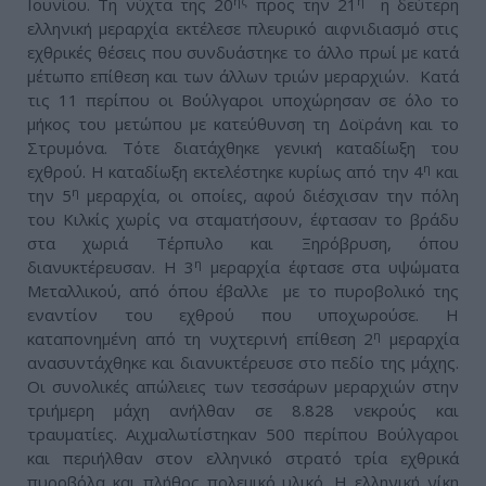
ης
η
Ιουνίου. Τη νύχτα της 20
προς την 21
η δεύτερη
ελληνική μεραρχία εκτέλεσε πλευρικό αιφνιδιασμό στις
εχθρικές θέσεις που συνδυάστηκε το άλλο πρωί με κατά
μέτωπο επίθεση και των άλλων τριών μεραρχιών. Κατά
τις 11 περίπου οι Βούλγαροι υποχώρησαν σε όλο το
μήκος του μετώπου με κατεύθυνση τη Δοϊράνη και το
Στρυμόνα. Τότε διατάχθηκε γενική καταδίωξη του
η
εχθρού. Η καταδίωξη εκτελέστηκε κυρίως από την 4
και
η
την 5
μεραρχία, οι οποίες, αφού διέσχισαν την πόλη
του Κιλκίς χωρίς να σταματήσουν, έφτασαν το βράδυ
στα χωριά Τέρπυλο και Ξηρόβρυση, όπου
η
διανυκτέρευσαν. Η 3
μεραρχία έφτασε στα υψώματα
Μεταλλικού, από όπου έβαλλε με το πυροβολικό της
εναντίον του εχθρού που υποχωρούσε. Η
η
καταπονημένη από τη νυχτερινή επίθεση 2
μεραρχία
ανασυντάχθηκε και διανυκτέρευσε στο πεδίο της μάχης.
Οι συνολικές απώλειες των τεσσάρων μεραρχιών στην
τριήμερη μάχη ανήλθαν σε 8.828 νεκρούς και
τραυματίες. Αιχμαλωτίστηκαν 500 περίπου Βούλγαροι
και περιήλθαν στον ελληνικό στρατό τρία εχθρικά
πυροβόλα και πλήθος πολεμικό υλικό. Η ελληνική νίκη