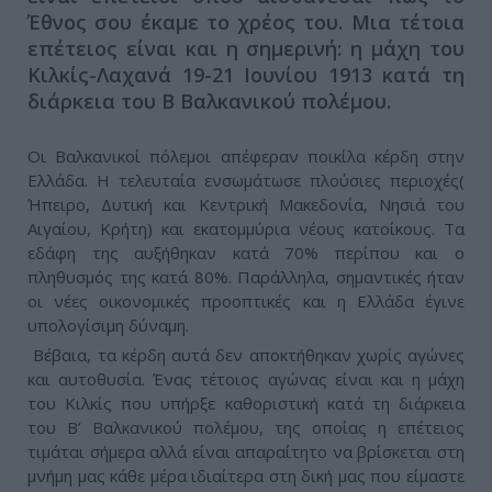
Έθνος σου έκαμε το χρέος του. Μια τέτοια
επέτειος είναι και η σημερινή: η μάχη του
Κιλκίς-Λαχανά 19-21 Ιουνίου 1913 κατά τη
διάρκεια του Β Βαλκανικού πολέμου.
Οι Βαλκανικοί πόλεμοι απέφεραν ποικίλα κέρδη στην
Ελλάδα. Η τελευταία ενσωμάτωσε πλούσιες περιοχές(
Ήπειρο, Δυτική και Κεντρική Μακεδονία, Νησιά του
Αιγαίου, Κρήτη) και εκατομμύρια νέους κατοίκους. Τα
εδάφη της αυξήθηκαν κατά 70% περίπου και ο
πληθυσμός της κατά 80%. Παράλληλα, σημαντικές ήταν
οι νέες οικονομικές προοπτικές και η Ελλάδα έγινε
υπολογίσιμη δύναμη.
Βέβαια, τα κέρδη αυτά δεν αποκτήθηκαν χωρίς αγώνες
και αυτοθυσία. Ένας τέτοιος αγώνας είναι και η μάχη
του Κιλκίς που υπήρξε καθοριστική κατά τη διάρκεια
του Β’ Βαλκανικού πολέμου, της οποίας η επέτειος
τιμάται σήμερα αλλά είναι απαραίτητο να βρίσκεται στη
μνήμη μας κάθε μέρα ιδιαίτερα στη δική μας που είμαστε