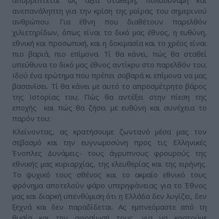
απορρίπτεται ως αξία σταθερή, πολυδύναμη και
ανεπανάληπτη για την κρίση της μοίρας του σημερινού
ανθρώπου. Για έθνη που διαθέτουν παρελθόν
χιλιετηρίδων, όπως είναι το δικό μας έθνος, η ευθύνη,
εθνική και προσωπική, και η δοκιμασία και το χρέος είναι
πιο βαριά, πιο επίμονα. Τί θα κάνει, πώς θα σταθεί
υπεύθυνα το δικό μας έθνος αντίκρυ στο παρελθόν του;
Ιδού ένα ερώτημα που πρέπει σοβαρά κι επίμονα να μας
βασανίσει. Τί θα κάνει με αυτό το απροσμέτρητο βάρος
της Ιστορίας του; Πώς θα αντέξει στην πίεση της
εποχής και πώς θα ζήσει με ευθύνη και συνέχεια το
παρόν του;
Κλείνοντας, ας κρατήσουμε ζωντανό μέσα μας τον
σεβασμό και την ευγνωμοσύνη προς τις Ελληνικές
Ένοπλες Δυνάμεις- τους άγρυπνους φρουρούς της
εθνικής μας κυριαρχίας, της ελευθερίας και της ειρήνης.
Το ψυχικό τους σθένος και το ακμαίο εθνικό τους
φρόνημα αποτελούν φάρο υπερηφάνειας για το Έθνος
μας και διαρκή υπενθύμιση ότι η Ελλάδα δεν λυγίζει, δεν
ξεχνά και δεν παραδίδεται. Ας εμπνεόμαστε από τη
θυσία και την αφοσίωσή τους, για να κρατούμε