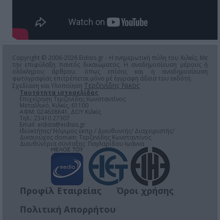
Copyright © 2006-2026 Eidisis.gr - Η ενημερωτική πύλη του Κιλκίς. Με
την επιφύλαξη παντός δικαιώματος. Η αναδημοσίευση μέρους ή
ολόκληρου άρθρου, όπως επίσης και η αναδημοσίευση
φωτογραφίας επιτρέπεται μόνο μέ έγγραφη άδεια του εκδότη.
Τερζενίδης Νικος
Σχεδίαση και Υλοποίηση
Ταυτότητα ιστοσελίδας
Επιχείρηση Τερζενίδης Κωνσταντίνος
Μεταλλικό, Κιλκίς, 61100
ΑΦΜ: 024638641, ΔΟΥ Κιλκίς
Τηλ.: 23410 27307
Email:
eidisis@eidisis.gr
Ιδιοκτήτης/ Νόμιμος εκπρ./ Διευθυντής/ Διαχειριστής/
Δικαιούχος domain: Τερζενίδης Κωνσταντίνος
Διευθύντρια σύνταξης: Παγλαρίδου Ιωάννα
Προφίλ Εταιρείας
Όροι χρήσης
Πολιτική Απορρήτου