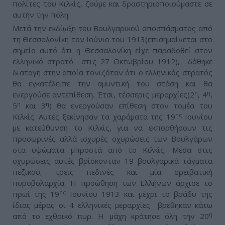
πολίτες του Κιλκίς, ζούμε και δραστηριοποιούμαστε σε
αυτήν την πόλη.
Μετά την εκδίωξη του Βουλγαρικού αποσπάσματος από
τη Θεσσαλονίκη τον Ιούνιο του 1913(επισημαίνεται στο
σημείο αυτό ότι η Θεσσαλονίκη είχε παραδοθεί στον
ελληνικό στρατό στις 27 Οκτωβρίου 1912), δόθηκε
διαταγή στην οποία τονιζόταν ότι ο ελληνικός στρατός
θα εγκατέλειπε την αμυντική του στάση και θα
η
η
ενεργούσε αντεπίθεση. Έτσι, τέσσερις μεραρχίες(2
, 4
,
η
η
5
και 3
) θα ενεργούσαν επίθεση στον τομέα του
ης
Κιλκίς. Αυτές ξεκίνησαν τα χαράματα της 19
Ιουνίου
με κατεύθυνση το Κιλκίς, για να εκπορθήσουν τις
προσωρινές αλλά ισχυρές οχυρώσεις των Βουλγάρων
στα υψώματα μπροστά από το Κιλκίς. Μέσα στις
οχυρώσεις αυτές βρίσκονταν 19 βουλγαρικά τάγματα
πεζικού, τρεις πεδινές και μία ορειβατική
πυροβολαρχία. Η προώθηση των Ελλήνων άρχισε το
ης
πρωί της 19
Ιουνίου 1913 και μέχρι το βράδυ της
ίδιας μέρας οι 4 ελληνικές μεραρχίες βρέθηκαν κάτω
η
από το εχθρικό πυρ. Η μάχη κράτησε όλη την 20