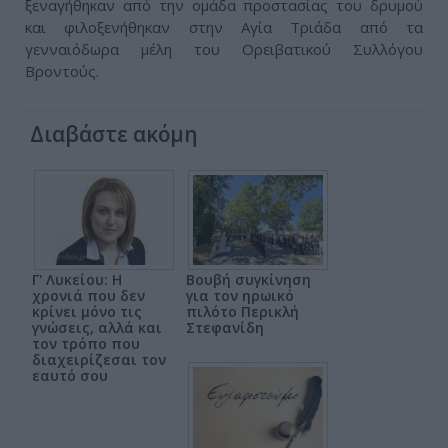
ξεναγήθηκαν από την ομάδα προστασίας του δρυμού
και φιλοξενήθηκαν στην Αγία Τριάδα από τα
γενναιόδωρα μέλη του Ορειβατικού Συλλόγου
Βροντούς.
Διαβάστε ακόμη
Γ' Λυκείου: Η
Βουβή συγκίνηση
χρονιά που δεν
για τον ηρωικό
κρίνει μόνο τις
πιλότο Περικλή
γνώσεις, αλλά και
Στεφανίδη
τον τρόπο που
διαχειρίζεσαι τον
εαυτό σου