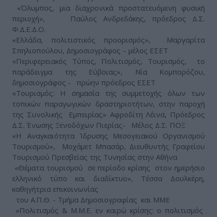
«Όλυμπος, μια διαχρονικά προστατευόμενη φυσική
περιοχή», Παύλος Ανδρεδάκης, πρόεδρος Δ.Σ.
Φ.Δ.Ε.Δ.Ο.
«Ελλάδα, πολιτιστικός προορισμός», Μαργαρίτα
Σπηλιοπούλου, Δημοσιογράφος – μέλος ΕΣΕΤ
«Περιφερειακός Τύπος, Πολιτισμός, Τουρισμός, το
παράδειγμα της Εύβοιας», Νία Κομπορόζου,
δημοσιογράφος - πρώην πρόεδρος ΕΣΕΤ
«Τουρισμός: Η σημασία της συμμετοχής όλων των
τοπικών παραγωγικών δραστηριοτήτων, στην παροχή
της Συνολικής Εμπειρίας» Αφροδίτη Λέινα, Πρόεδρος
Δ.Σ. Ένωσης Ξενοδόχων Πιερίας- Μέλος Δ.Σ. ΠΟΞ
«Η Αναγκαιότητα Ίδρυσης Μεσογειακού Οργανισμού
Τουρισμού», Μοχάμετ Μπασάρ, Διευθυντής Γραφείου
Τουρισμού Πρεσβείας της Τυνησίας στην Αθήνα
«Θέματα τουρισμού σε περίοδο κρίσης στον ημερήσιο
ελληνικό τύπο και διαδίκτυο», Τέσσα Δουλκέρη,
καθηγήτρια επικοινωνίας
του Α.Π.Θ. - Τμήμα Δημοσιογραφίας και ΜΜΕ
«Πολιτισμός & Μ.Μ.Ε. εν καιρώ κρίσης: ο πολιτισμός