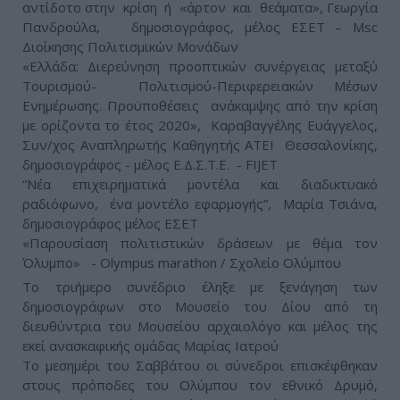
αντίδοτο στην κρίση ή «άρτον και θεάματα», Γεωργία
Πανδρούλα, δημοσιογράφος, μέλος ΕΣΕΤ – Msc
Διοίκησης Πολιτισμικών Μονάδων
«Ελλάδα: Διερεύνηση προοπτικών συνέργειας μεταξύ
Τουρισμού- Πολιτισμού-Περιφερειακών Μέσων
Ενημέρωσης. Προϋποθέσεις ανάκαμψης από την κρίση
με ορίζοντα το έτος 2020», Καραβαγγέλης Ευάγγελος,
Συν/χος Αναπληρωτής Καθηγητής ΑΤΕΙ Θεσσαλονίκης,
δημοσιογράφος - μέλος Ε.Δ.Σ.Τ.Ε. - FIJET
“Νέα επιχειρηματικά μοντέλα και διαδικτυακό
ραδιόφωνο, ένα μοντέλο εφαρμογής”, Μαρία Τσιάνα,
δημοσιογράφος μέλος ΕΣΕΤ
«Παρουσίαση πολιτιστικών δράσεων με θέμα τον
Όλυμπο» - Olympus marathon / Σχολείο Ολύμπου
Το τριήμερο συνέδριο έληξε με ξενάγηση των
δημοσιογράφων στο Μουσείο του Δίου από τη
διευθύντρια του Μουσείου αρχαιολόγο και μέλος της
εκεί ανασκαφικής ομάδας Μαρίας Ιατρού
Το μεσημέρι του Σαββάτου οι σύνεδροι επισκέφθηκαν
στους πρόποδες του Ολύμπου τον εθνικό Δρυμό,