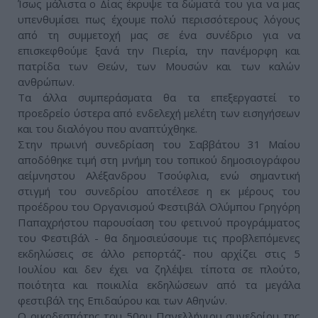
Ίσως μάλιστα ο Δίας έκρυψε τα δώματά του για να μας
υπενθυμίσει πως έχουμε πολύ περισσότερους λόγους
από τη συμμετοχή μας σε ένα συνέδριο για να
επισκεφθούμε ξανά την Πιερία, την πανέμορφη και
πατρίδα των Θεών, των Μουσών και των καλών
ανθρώπων.
Τα άλλα συμπεράσματα θα τα επεξεργαστεί το
προεδρείο ύστερα από ενδελεχή μελέτη των εισηγήσεων
και του διαλόγου που αναπτύχθηκε.
Στην πρωινή συνεδρίαση του Σαββάτου 31 Μαίου
αποδόθηκε τιμή στη μνήμη του τοπικού δημοσιογράφου
αείμνηστου Αλέξανδρου Τσούφλια, ενώ σημαντική
στιγμή του συνεδρίου αποτέλεσε η εκ μέρους του
προέδρου του Οργανισμού Φεστιβάλ Ολύμπου Γρηγόρη
Παπαχρήστου παρουσίαση του φετινού προγράμματος
του Φεστιβάλ - θα δημοσιεύσουμε τις προβλεπόμενες
εκδηλώσεις σε άλλο ρεπορτάζ- που αρχίζει στις 5
Ιουλίου και δεν έχει να ζηλέψει τίποτα σε πλούτο,
ποιότητα και ποικιλία εκδηλώσεων από τα μεγάλα
φεστιβάλ της Επιδαύρου και των Αθηνών.
Ο οικοδεσπότης του 50ου Πανελλήνιου συνεδρίου της