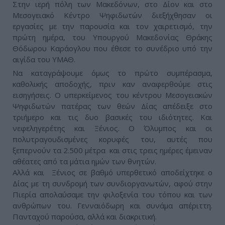
Στην ιερή πόλη των Μακεδόνων, στο Δίον και στο
Μεσογειακό Κέντρο Ψηφιδωτών διεξήχθησαν οι
εργασίες με την παρουσία και τον χαιρετισμό, την
πρώτη ημέρα, του Υπουργού Μακεδονίας Θράκης
Θόδωρου Καράογλου που έθεσε το συνέδριο υπό την
αιγίδα του ΥΜΑΘ.
Να καταγράψουμε όμως το πρώτο συμπέρασμα,
καθολικής αποδοχής, πριν καν αναφερθούμε στις
εισηγήσεις. Ο υπερκείμενος του κέντρου Μεσογειακών
Ψηφιδωτών πατέρας των θεών Δίας απέδειξε στο
τριήμερο και τις δυο βασικές του ιδιότητες. Και
νεφεληγερέτης και Ξένιος. Ο Όλυμπος και οι
πολυτραγουδισμένες κορυφές του, αυτές που
ξεπερνούν τα 2.500 μέτρα και στις τρεις ημέρες έμειναν
αθέατες από τα μάτια ημών των θνητών.
Αλλά και Ξένιος σε βαθμό υπερθετικό αποδείχτηκε ο
Δίας με τη συνδρομή των συνδιοργανωτών, αφού στην
Πιερία απολαύσαμε την φιλοξενία του τόπου και των
ανθρώπων του. Γενναιόδωρη και συνάμα απέριττη.
Πανταχού παρούσα, αλλά και διακριτική.