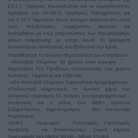
Ε.Σ.Ε.Τ. Γεώργιος Κουκουλιάτας και οι συμπράττοντες
πρόεδροι του ΟΡ.ΦΕ.Ο. Γρηγόριος Παπαχρήστος και
της Ε.ΞΕ.Π. Αφροδίτη Λέϊνα πέτυχαν απόλυτα στο ρόλο
τους. Φιλοξένησαν, ενημέρωσαν, άκουσαν και
διαλέχθηκαν με τους εκπροσώπους των περιφερειακών
μέσων ενημέρωσης με στόχο κοινό: τη ψηλάφιση
δυνατοτήτων συνέργειας για έξοδο από την κρίση.
Παραθέτουμε το πλούσιο θεματολόγιο των εισηγήσεων:
«Φεστιβάλ Ολύμπου: 43 χρόνια στην κορυφή» -
Χαιρετισμοί Γεν. Προξένων Θεσσαλονίκης των χωρών
Αυστρίας, Γερμανίας και Ελβετίας
«43ο Φεστιβάλ Ολύμπου: Παρουσίαση προγράμματος»
«Πολιτιστική κληρονομιά: το δυνατό χαρτί του
ελληνικού τουρισμού. Οι ανάγκες για προγραμματισμό –
συνέργειες και ο ρόλος των ΜΜΕ» Χριστίνα
Σιδηροπούλου, Δημοσιογράφος - Msc Κοινωνικής
Ψυχολογίας
«Μ.Μ.Ε. – Τουρισμός – Πολιτισμός: Στρατηγικές
προβολής και Επικοινωνίας», Σοφία Δήμτσα,
Οικονομικός συντάκτης MEGA – Μέλος ΕΣΗΕΑ