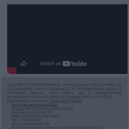
Copyright © 2006-2026 Eidisis.gr - Η ενημερωτική πύλη του Κιλκίς. Με
την επιφύλαξη παντός δικαιώματος. Η αναδημοσίευση μέρους ή
ολόκληρου άρθρου, όπως επίσης και η αναδημοσίευση
φωτογραφίας επιτρέπεται μόνο μέ έγγραφη άδεια του εκδότη.
Τερζενίδης Νικος
Σχεδίαση και Υλοποίηση
Ταυτότητα ιστοσελίδας
Επιχείρηση Τερζενίδης Κωνσταντίνος
Μεταλλικό, Κιλκίς, 61100
ΑΦΜ: 024638641, ΔΟΥ Κιλκίς
Τηλ.: 23410 27307
Email:
eidisis@eidisis.gr
Ιδιοκτήτης/ Νόμιμος εκπρ./ Διευθυντής/ Διαχειριστής/