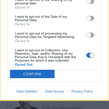
personal data.
Opted In
I want to opt-out of the Sale of my
Personal Data.
Opted In
I want to opt-out of processing my
Personal Data for Targeted Advertising.
ΑΠΟΨΕΙΣ
Opted In
I want to opt-out of Collection, Use,
Retention, Sale, and/or Sharing of my
Personal Data that Is Unrelated with the
Εδώ Παππάς, εκεί Παππάς, που είναι
Purposes for which it was collected.
ο ΣΥΡΙΖΑ και οι Κιλκισιώτες
Opted Out
26-07-2026 - Κανένα σχόλιο
CONFIRM
Data Deletion
Data Access
Privacy Policy
Κιλκίς προς Χατζηδάκη: Στηρίξτε
εμπράκτως την περιφέρεια – μειώσ…
11-06-2026 - Κανένα σχόλιο