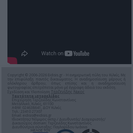
Copyright © 2006-2026 Eidisis.gr - Η ενημερωτική πύλη του Κιλκίς. Με
την επιφύλαξη παντός δικαιώματος. Η αναδημοσίευση μέρους ή
ολόκληρου άρθρου, όπως επίσης και η αναδημοσίευση
φωτογραφίας επιτρέπεται μόνο μέ έγγραφη άδεια του εκδότη.
Τερζενίδης Νικος
Σχεδίαση και Υλοποίηση
Ταυτότητα ιστοσελίδας
Επιχείρηση Τερζενίδης Κωνσταντίνος
Μεταλλικό, Κιλκίς, 61100
ΑΦΜ: 024638641, ΔΟΥ Κιλκίς
Τηλ.: 23410 27307
Email:
eidisis@eidisis.gr
Ιδιοκτήτης/ Νόμιμος εκπρ./ Διευθυντής/ Διαχειριστής/
Δικαιούχος domain: Τερζενίδης Κωνσταντίνος
Διευθύντρια σύνταξης: Παγλαρίδου Ιωάννα