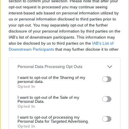
section to confirm your selection. Please note that after your
opt-out request is processed you may continue seeing
interest-based ads based on personal information utilized by
us or personal information disclosed to third parties prior to
your opt-out. You may separately opt-out of the further
disclosure of your personal information by third parties on the
IAB’s list of downstream participants. This information may
also be disclosed by us to third parties on the
IAB’s List of
Downstream Participants
that may further disclose it to other
third parties.
Personal Data Processing Opt Outs
ΑΠΟΨΕΙΣ
I want to opt-out of the Sharing of my
personal data.
Opted In
I want to opt-out of the Sale of my
Εδώ Παππάς, εκεί Παππάς, που είναι
Personal Data.
ο ΣΥΡΙΖΑ και οι Κιλκισιώτες
Opted In
26-07-2026 - Κανένα σχόλιο
I want to opt-out of processing my
Personal Data for Targeted Advertising.
Opted In