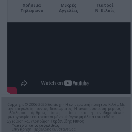
Χρήσιμα
Μικρές
Γιατροί
Τηλέφωνα
Αγγελίες
Ν. Κιλκίς
Copyright © 2006-2026 Eidisis.gr - Η ενημερωτική πύλη του Κιλκίς. Με
την επιφύλαξη παντός δικαιώματος. Η αναδημοσίευση μέρους ή
ολόκληρου άρθρου, όπως επίσης και η αναδημοσίευση
φωτογραφίας επιτρέπεται μόνο μέ έγγραφη άδεια του εκδότη.
Τερζενίδης Νικος
Σχεδίαση και Υλοποίηση
Ταυτότητα ιστοσελίδας
Επιχείρηση Τερζενίδης Κωνσταντίνος