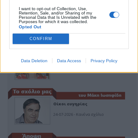
I want to opt-out of Collection, Use,
Retention, Sale, and/or Sharing of my
Κιλκίς προς Χατζηδάκη: Στηρίξτε
Personal Data that Is Unrelated with the
εμπράκτως την περιφέρεια – μειώσ…
Purposes for which it was collected.
Opted Out
11-06-2026 - Κανένα σχόλιο
CONFIRM
Να αποσυρθεί. Χθες.
Data Deletion
Data Access
Privacy Policy
03-08-2026 - Κανένα σχόλιο
Οίκοι ευγηρίας
24-07-2026 - Κανένα σχόλιο