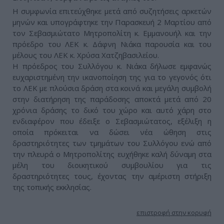
Η συμφωνία επιτεύχθηκε μετά από συζητήσεις αρκετών
μηνών και υπογράφτηκε την Παρασκευή 2 Μαρτίου από
τον Σεβασμιώτατο Μητροπολίτη κ. Εμμανουήλ και την
πρόεδρο του ΛΕΚ κ. Δάφνη Νιάκα παρουσία και του
μέλους του ΛΕΚ κ. Χρύσα Χατζηβασιλείου.
Η πρόεδρος του Συλλόγου κ. Νιάκα δήλωσε εμφανώς
ευχαριστημένη την ικανοποίηση της για το γεγονός ότι
το ΛΕΚ με πλούσια δράση στα κοινά και μεγάλη συμβολή
στην διατήρηση της παράδοσης αποκτά μετά από 20
χρόνια δράσης το δικό του χώρο και αυτό χάρη στο
ενδιαφέρον που έδειξε ο Σεβασμιώτατος, εξέλιξη η
οποία πρόκειται να δώσει νέα ώθηση στις
δραστηριότητες των τμημάτων του Συλλόγου ενώ από
την πλευρά ο Μητροπολίτης ευχήθηκε καλή δύναμη στα
μέλη του διοικητικού συμβουλίου για τις
δραστηριότητες τους, έχοντας την αμέριστη στήριξη
της τοπικής εκκλησίας.
επιστροφή στην κορυφή