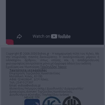
Copyright © 2006-2026 Eidisis.gr - Η ενημερωτική πύλη του Κιλκίς. Με
την επιφύλαξη παντός δικαιώματος. Η αναδημοσίευση μέρους ή
ολόκληρου άρθρου, όπως επίσης και η αναδημοσίευση
φωτογραφίας επιτρέπεται μόνο μέ έγγραφη άδεια του εκδότη.
Τερζενίδης Νικος
Σχεδίαση και Υλοποίηση
Ταυτότητα ιστοσελίδας
Επιχείρηση Τερζενίδης Κωνσταντίνος
Μεταλλικό, Κιλκίς, 61100
ΑΦΜ: 024638641, ΔΟΥ Κιλκίς
Τηλ.: 23410 27307
Email:
eidisis@eidisis.gr
Ιδιοκτήτης/ Νόμιμος εκπρ./ Διευθυντής/ Διαχειριστής/
Δικαιούχος domain: Τερζενίδης Κωνσταντίνος
Διευθύντρια σύνταξης: Παγλαρίδου Ιωάννα