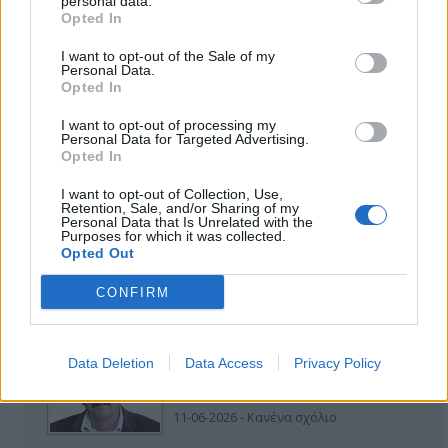
personal data.
Opted In
I want to opt-out of the Sale of my
Personal Data.
Opted In
I want to opt-out of processing my
Personal Data for Targeted Advertising.
ΑΠΟΨΕΙΣ
Opted In
I want to opt-out of Collection, Use,
Retention, Sale, and/or Sharing of my
Personal Data that Is Unrelated with the
Εδώ Παππάς, εκεί Παππάς, που είναι
Purposes for which it was collected.
ο ΣΥΡΙΖΑ και οι Κιλκισιώτες
Opted Out
26-07-2026 - Κανένα σχόλιο
CONFIRM
Data Deletion
Data Access
Privacy Policy
Κιλκίς προς Χατζηδάκη: Στηρίξτε
εμπράκτως την περιφέρεια – μειώσ…
11-06-2026 - Κανένα σχόλιο