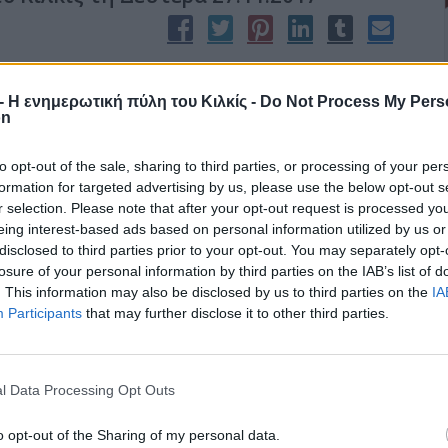
, Κιλκισίου και Αγίου Αθανασίου με ιδιαίτερη χαρά ανακοινώνει
ς χριστιανούς της Μητροπολιτικής μας επαρχίας πως φέτος στο
r - Η ενημερωτική πύλη του Κιλκίς -
Do Not Process My Pers
αίδεκα Ιερομαρτύρων πολιούχων Κιλκίς θα έχουμε την ιδιαίτερη
on
αι να προσκυνήσουμε την Ιερά Εικόνα της Παναγίας Σουμελά
ς Ιεράς Μονής της στην Καστανιά Ημαθίας μετά από αίτημα του
to opt-out of the sale, sharing to third parties, or processing of your per
λίτου μας κ. Εμμανουήλ και έγκριση του Σεβασμιωτάτου
formation for targeted advertising by us, please use the below opt-out s
εήμονος και του Δ.Σ. του Ιδρύματος “ΠΑΝΑΓΊΑ ΣΟΥΜΕΛΑ”.
r selection. Please note that after your opt-out request is processed y
eing interest-based ads based on personal information utilized by us or
disclosed to third parties prior to your opt-out. You may separately opt-
losure of your personal information by third parties on the IAB’s list of
. This information may also be disclosed by us to third parties on the
IA
αξιαρχών στο Κιλκίς
Participants
that may further disclose it to other third parties.
 στους ευσεβείς Χριστιανούς της πόλεως του
l Data Processing Opt Outs
Νοεμβρίου
εορτάζει και πανηγυρίζει το Ιερό
εκκλήσιο των Παμμεγίστων Ταξιαρχών και του
o opt-out of the Sharing of my personal data.