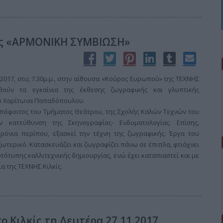
ής «ΑΡΜΟΝΙΚΗ ΣΥΜΒΙΩΣΗ»
2017, στις 7.30μ.μ., στην αίθουσα «Κούρος Ευρωπού» της ΤΕΧΝΗΣ
ηθούν τα εγκαίνια της έκθεσης ζωγραφικής και γλυπτικής
υ Χαρίτωνα Παπαδόπουλου.
απόφοιτος του Τμήματος Θεάτρου, της Σχολής Καλών Τεχνών του
ν κατεύθυνση της Σκηνογραφίας- Ενδυματολογίας. Επίσης,
ρόνια περίπου, εξασκεί την τέχνη της ζωγραφικής. Έργα του
εξωτερικό. Κατασκευάζει και ζωγραφίζει πάνω σε έπιπλα, φτιάχνει
ότυπης καλλιτεχνικής δημιουργίας, ενώ έχει καταπιαστεί και με
α της ΤΕΧΝΗΣ Κιλκίς.
ο Κιλκίς τη Δευτέρα 27.11.2017