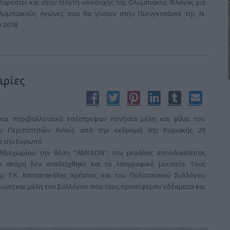
παρέστει και στην τελετή υποδοχής της Ολυμπιακής Φλόγας για
λυμπιακούς Αγώνες που θα γίνουν στην Πιονγκτσάνγκ της Ν.
 2018.
ιρίες
 και περιβαλλοντικά επέστρεψαν πενήντα μέλη και φίλοι του
ου Περιπατητών Κιλκίς από την εκδρομή της Κυριακής 29
ι την Ευρωπό.
Αξιοχωρίου την θέση "ΑΜΥΔΩΝ", του μεγάλης σπουδαιότητας
 ακόμη δεν αναδείχθηκε και το λαογραφικό μουσείο. Τους
ς Τ.Κ. Καπασακάλης Χρήστος και του Πολιτιστικού Συλλόγου
ωση και μέλη του Συλλόγου που τους προσέφεραν εδέσματα και