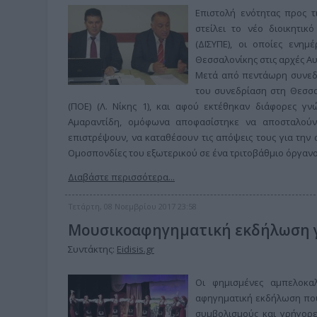
Επιστολή ενότητας προς τ
στείλει το νέο διοικητι
(ΔΙΣΥΠΕ), οι οποίες ενη
Θεσσαλονίκης στις αρχές Α
Μετά από πεντάωρη συνεδρ
του συνεδρίαση στη Θεσσα
(ΠΟΕ) (Λ. Νίκης 1), και αφού εκτέθηκαν διάφορες γ
Αμαραντίδη, ομόφωνα αποφασίστηκε να αποσταλούν
επιστρέψουν, να καταθέσουν τις απόψεις τους για την
Ομοσπονδίες του εξωτερικού σε ένα τριτοβάθμιο όργανο
Διαβάστε περισσότερα...
Τετάρτη, 08 Νοεμβρίου 2017 23:58
Μουσικοαφηγηματική εκδήλωση γ
Συντάκτης:
Eidisis.gr
Οι φημισμένες αμπελοκα
αφηγηματική εκδήλωση που
συμβολισμούς και γρήγορε