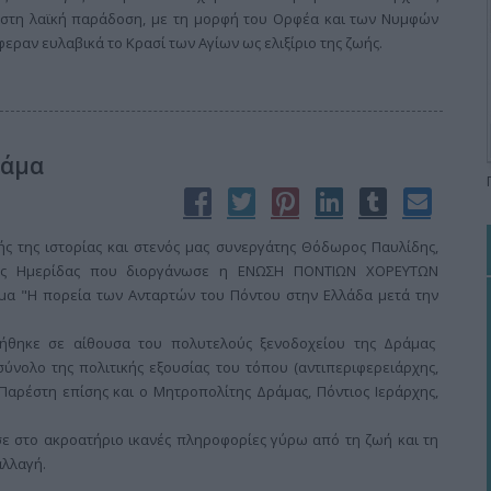
 στη λαϊκή παράδοση, με τη μορφή του Ορφέα και των Νυμφών
ραν ευλαβικά το Κρασί των Αγίων ως ελιξίριο της ζωής.
ράμα
ής της ιστορίας και στενός μας συνεργάτης Θόδωρος Παυλίδης,
κής Ημερίδας που διοργάνωσε η ΕΝΩΣΗ ΠΟΝΤΙΩΝ ΧΟΡΕΥΤΩΝ
μα "Η πορεία των Ανταρτών του Πόντου στην Ελλάδα μετά την
ήθηκε σε αίθουσα του πολυτελούς ξενοδοχείου της Δράμας
ύνολο της πολιτικής εξουσίας του τόπου (αντιπεριφερειάρχης,
Παρέστη επίσης και ο Μητροπολίτης Δράμας, Πόντιος Ιεράρχης,
ε στο ακροατήριο ικανές πληροφορίες γύρω από τη ζωή και τη
αλλαγή.