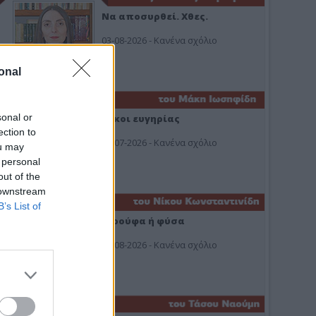
Να αποσυρθεί. Χθες.
03-08-2026 - Κανένα σχόλιο
onal
sonal or
Οίκοι ευγηρίας
ection to
24-07-2026 - Κανένα σχόλιο
ou may
 personal
out of the
 downstream
B’s List of
Ή ρούφα ή φύσα
03-08-2026 - Κανένα σχόλιο