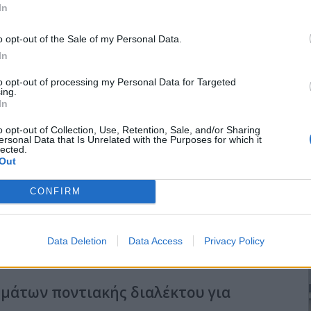
 βρίσκεται δίπλα στο Γηροκομείο Κιλκίς.
In
o opt-out of the Sale of my Personal Data.
In
to opt-out of processing my Personal Data for Targeted
ing.
για τον καρκίνο του μαστού
In
o opt-out of Collection, Use, Retention, Sale, and/or Sharing
ersonal Data that Is Unrelated with the Purposes for which it
lected.
νάντια στον καρκίνο του μαστού που συνδιοργανώθηκε την
Out
 από τον Σύλλογο Καρκινοπαθών Κιλκίς & Παιονίας “ΑΓΙΟΣ
” και τον Πολιτιστικό Σύλλογο “ΑΓΙΟΣ ΤΡΥΦΩΝ” Γουμένισσας
CONFIRM
της Γουμένισσας και των γύρω περιοχών για την πρόληψη και την
Data Deletion
Data Access
Privacy Policy
μάτων ποντιακής διαλέκτου για