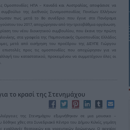
ις Ομοσπονδίες ΗΠΑ – Καναδά και Αυστραλίας, αποφάσισε να
κό συμβούλιο της Διεθνούς Συνομοσπονδίας Ποντίων Ελλήνων
μέρωσαν πως μετά το 8ο συνέδριο που έγινε στο Πανόραμα
υγούστου του 2017, αποχώρησαν από την τριτοβάθμια οργάνωση.
ίαση του νέου διοικητικού συμβουλίου, που έκανε την πρώτη
λονίκης, στα γραφεία της Παμποντιακής Ομοσπονδίας Ελλάδος
νώμες, μετά από εισήγηση του προέδρου της ΔΙΣΥΠΕ Γιώργου
 επιστολές προς τις ομοσπονδίες που αποχώρησαν για να
 αλλαγή του καταστατικού, προκειμένου να συμμετέχουν όλες οι
.
ια το κρασί της Στενημάχου
λλιέργειες της Στενημάχου εξυμνήθηκαν σε μια μουσικο –
 δόθηκε χθες στο Συνεδριακό Κέντρο του Δήμου Κιλκίς, γεμάτη
ς εναλλαγές θεατρικών και χορευτικών δρώμενων. Ο αρχαίος