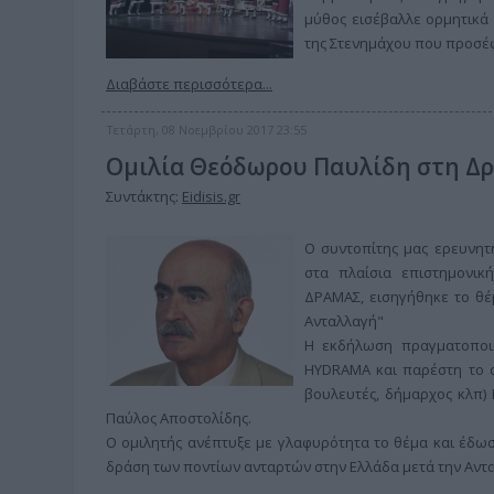
μύθος εισέβαλλε ορμητικά
της Στενημάχου που προσέφε
Διαβάστε περισσότερα...
Τετάρτη, 08 Νοεμβρίου 2017 23:55
Ομιλία Θεόδωρου Παυλίδη στη Δ
Συντάκτης:
Eidisis.gr
Ο συντοπίτης μας ερευνητ
στα πλαίσια επιστημονι
ΔΡΑΜΑΣ, εισηγήθηκε το θέ
Ανταλλαγή"
Η εκδήλωση πραγματοποι
HYDRAMA και παρέστη το σ
βουλευτές, δήμαρχος κλπ) 
Παύλος Αποστολίδης.
Ο ομιλητής ανέπτυξε με γλαφυρότητα το θέμα και έδωσ
δράση των ποντίων ανταρτών στην Ελλάδα μετά την Αντ