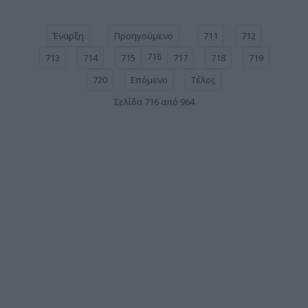
Έναρξη
Προηγούμενο
711
712
716
713
714
715
717
718
719
720
Επόμενο
Τέλος
Σελίδα 716 από 964