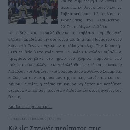
και τη συμμετοχή των κατοίκων
αλλά και πλήθους επισκεπτών, το
Σαββατοκύριακο 1-2 Ιουλίου, οι
εκδηλώσεις του «Σουμκέτρου
2017» στα Μεγάλα Λιβάδια.
Οι εκδηλώσεις περιελάμβαναν το Σάββατο παραδοσιακή
βλάχικη βραδιά με την ορχήστρα του Δημήτρη Παράσχου στον
Κοινοτικό Ξενώνα Λιβαδίων η «Μοσχόπολις». Την Κυριακή,
μετά τη θεία λειτουργία στον Ι.Ν. Αγίου Νικολάου Λιβαδίων,
πραγματοποιήθηκε στο ηρώο του χωριού παρουσία των
πολιτιστικών συλλόγων Μεγαλολιβαδιωτών Πάικου, Γυναικών
Λιβαδίων «οι Αρμάνες» και Εξωραϊστικού Συλλόγου Σαμαρίνας
καθώς και των εκπροσώπων της τοπικής κοινότητας και του
Δήμου Παιονίας, η ετήσια επιμνημόσυνη δέηση και κατάθεση
στεφάνων υπέρ των πεσόντων Λιβαδιωτών στους αγώνες του
Γένους.
Διαβάστε περισσότερα...
Παρασκευή, 07 Ιουλίου 2017 20:56
Κιλκίς: Στεγνός περίπατος στις