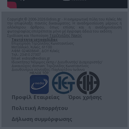
Copyright © 2006-2026 Eidisis.gr - Η ενημερωτική πύλη του Κιλκίς. Με
την επιφύλαξη παντός δικαιώματος. Η αναδημοσίευση μέρους ή
ολόκληρου άρθρου, όπως επίσης και η αναδημοσίευση
φωτογραφίας επιτρέπεται μόνο μέ έγγραφη άδεια του εκδότη.
Τερζενίδης Νικος
Σχεδίαση και Υλοποίηση
Ταυτότητα ιστοσελίδας
Επιχείρηση Τερζενίδης Κωνσταντίνος
Μεταλλικό, Κιλκίς, 61100
ΑΦΜ: 024638641, ΔΟΥ Κιλκίς
Τηλ.: 23410 27307
Email:
eidisis@eidisis.gr
Ιδιοκτήτης/ Νόμιμος εκπρ./ Διευθυντής/ Διαχειριστής/
Δικαιούχος domain: Τερζενίδης Κωνσταντίνος
Διευθύντρια σύνταξης: Παγλαρίδου Ιωάννα
Προφίλ Εταιρείας
Όροι χρήσης
Πολιτική Απορρήτου
Δήλωση συμμόρφωσης