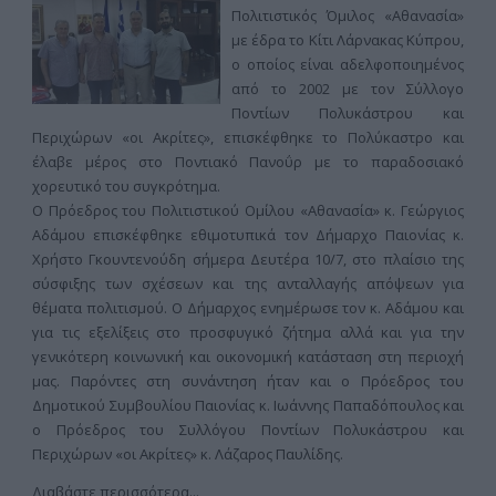
Πολιτιστικός Όμιλος «Αθανασία»
με έδρα το Κίτι Λάρνακας Κύπρου,
ο οποίος είναι αδελφοποιημένος
από το 2002 με τον Σύλλογο
Ποντίων Πολυκάστρου και
Περιχώρων «οι Ακρίτες», επισκέφθηκε το Πολύκαστρο και
έλαβε μέρος στο Ποντιακό Πανοΰρ με το παραδοσιακό
χορευτικό του συγκρότημα.
Ο Πρόεδρος του Πολιτιστικού Ομίλου «Αθανασία» κ. Γεώργιος
Αδάμου επισκέφθηκε εθιμοτυπικά τον Δήμαρχο Παιονίας κ.
Χρήστο Γκουντενούδη σήμερα Δευτέρα 10/7, στο πλαίσιο της
σύσφιξης των σχέσεων και της ανταλλαγής απόψεων για
θέματα πολιτισμού. Ο Δήμαρχος ενημέρωσε τον κ. Αδάμου και
για τις εξελίξεις στο προσφυγικό ζήτημα αλλά και για την
γενικότερη κοινωνική και οικονομική κατάσταση στη περιοχή
μας. Παρόντες στη συνάντηση ήταν και ο Πρόεδρος του
Δημοτικού Συμβουλίου Παιονίας κ. Ιωάννης Παπαδόπουλος και
ο Πρόεδρος του Συλλόγου Ποντίων Πολυκάστρου και
Περιχώρων «οι Ακρίτες» κ. Λάζαρος Παυλίδης.
Διαβάστε περισσότερα...