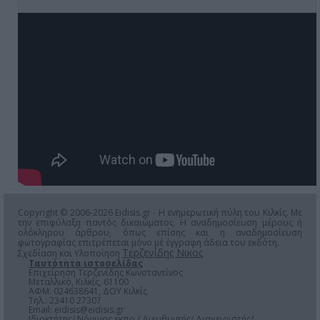
Copyright © 2006-2026 Eidisis.gr - Η ενημερωτική πύλη του Κιλκίς. Με
την επιφύλαξη παντός δικαιώματος. Η αναδημοσίευση μέρους ή
ολόκληρου άρθρου, όπως επίσης και η αναδημοσίευση
φωτογραφίας επιτρέπεται μόνο μέ έγγραφη άδεια του εκδότη.
Τερζενίδης Νικος
Σχεδίαση και Υλοποίηση
Ταυτότητα ιστοσελίδας
Επιχείρηση Τερζενίδης Κωνσταντίνος
Μεταλλικό, Κιλκίς, 61100
ΑΦΜ: 024638641, ΔΟΥ Κιλκίς
Τηλ.: 23410 27307
Email:
eidisis@eidisis.gr
Ιδιοκτήτης/ Νόμιμος εκπρ./ Διευθυντής/ Διαχειριστής/