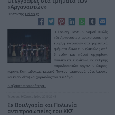
Οι εγγραφές στα τμήματα των
«Αργοναυτών»
Συντάκτης:
Eidisis.gr
Η Ένωση Ποντίων νομού Κικλίς
«Οι Αργοναύτες» ανακοίνωσε την
έναρξη εγγραφών στα χορευτικά
τμήματα όλων των ηλικιών ( από
6 ετών και πάνω) αρχαρίων,
παιδικό και ενηλίκων , εκμάθησης
παραδοσιακών οργάνων (λύρας,
κεμανέ Καππαδοκίας, κεμανέ Πόντου, ταμπουρά, ούτι, λαούτο
και κλαρινέτο) και χορωδίας του συλλόγου.
Διαβάστε περισσότερα...
Τετάρτη, 16 Σεπτεμβρίου 2015 22:41
Σε Βουλγαρία και Πολωνία
αντιπροσωπείες του ΚΚΣ