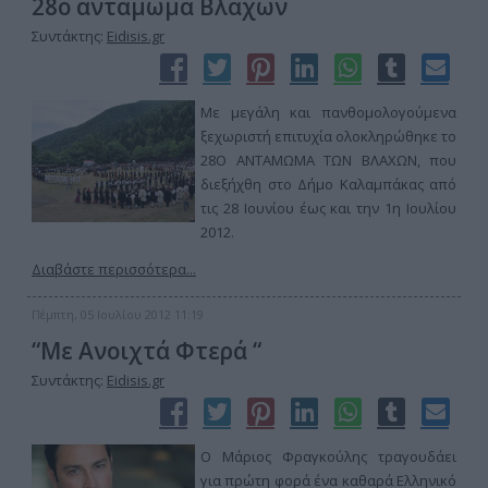
28ο αντάμωμα Βλάχων
Συντάκτης:
Eidisis.gr
Με μεγάλη και πανθομολογούμενα
ξεχωριστή επιτυχία ολοκληρώθηκε το
28Ο ΑΝΤΑΜΩΜΑ ΤΩΝ ΒΛΑΧΩΝ, που
διεξήχθη στο Δήμο Καλαμπάκας από
τις 28 Ιουνίου έως και την 1η Ιουλίου
2012.
Διαβάστε περισσότερα...
Πέμπτη, 05 Ιουλίου 2012 11:19
“Με Ανοιχτά Φτερά “
Συντάκτης:
Eidisis.gr
Ο Μάριος Φραγκούλης τραγουδάει
για πρώτη φορά ένα καθαρά Ελληνικό