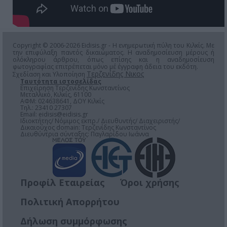
Copyright © 2006-2026 Eidisis.gr - Η ενημερωτική πύλη του Κιλκίς. Με
την επιφύλαξη παντός δικαιώματος. Η αναδημοσίευση μέρους ή
ολόκληρου άρθρου, όπως επίσης και η αναδημοσίευση
φωτογραφίας επιτρέπεται μόνο μέ έγγραφη άδεια του εκδότη.
Τερζενίδης Νικος
Σχεδίαση και Υλοποίηση
Ταυτότητα ιστοσελίδας
Επιχείρηση Τερζενίδης Κωνσταντίνος
Μεταλλικό, Κιλκίς, 61100
ΑΦΜ: 024638641, ΔΟΥ Κιλκίς
Τηλ.: 23410 27307
Email:
eidisis@eidisis.gr
Ιδιοκτήτης/ Νόμιμος εκπρ./ Διευθυντής/ Διαχειριστής/
Δικαιούχος domain: Τερζενίδης Κωνσταντίνος
Διευθύντρια σύνταξης: Παγλαρίδου Ιωάννα
Προφίλ Εταιρείας
Όροι χρήσης
Πολιτική Απορρήτου
Δήλωση συμμόρφωσης