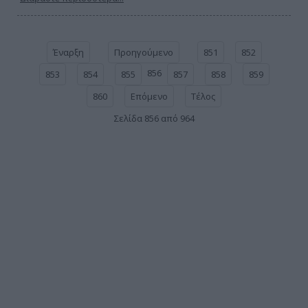
Έναρξη
Προηγούμενο
851
852
856
853
854
855
857
858
859
860
Επόμενο
Τέλος
Σελίδα 856 από 964