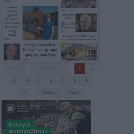
ΈΝΑΡΞΗ
ΠΡΟΗΓΟΎΜΕΝΟ
1
2
3
4
5
6
7
8
9
10
ΕΠΌΜΕΝΟ
ΤΈΛΟΣ