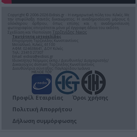
Copyright © 2006-2026 Eidisis.gr - Η ενημερωτική πύλη του Κιλκίς. Με
την επιφύλαξη παντός δικαιώματος. Η αναδημοσίευση μέρους ή
ολόκληρου άρθρου, όπως επίσης και η αναδημοσίευση
φωτογραφίας επιτρέπεται μόνο μέ έγγραφη άδεια του εκδότη.
Τερζενίδης Νικος
Σχεδίαση και Υλοποίηση
Ταυτότητα ιστοσελίδας
Επιχείρηση Τερζενίδης Κωνσταντίνος
Μεταλλικό, Κιλκίς, 61100
ΑΦΜ: 024638641, ΔΟΥ Κιλκίς
Τηλ.: 23410 27307
Email:
eidisis@eidisis.gr
Ιδιοκτήτης/ Νόμιμος εκπρ./ Διευθυντής/ Διαχειριστής/
Δικαιούχος domain: Τερζενίδης Κωνσταντίνος
Διευθύντρια σύνταξης: Παγλαρίδου Ιωάννα
Προφίλ Εταιρείας
Όροι χρήσης
Πολιτική Απορρήτου
Δήλωση συμμόρφωσης