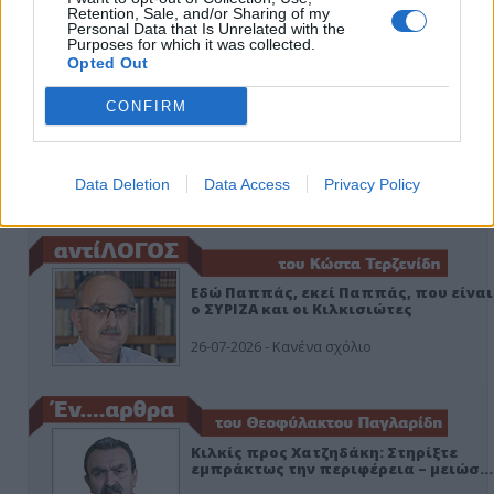
Retention, Sale, and/or Sharing of my
Personal Data that Is Unrelated with the
Purposes for which it was collected.
Opted Out
CONFIRM
Data Deletion
Data Access
Privacy Policy
ΑΠΟΨΕΙΣ
Εδώ Παππάς, εκεί Παππάς, που είναι
ο ΣΥΡΙΖΑ και οι Κιλκισιώτες
26-07-2026 - Κανένα σχόλιο
Κιλκίς προς Χατζηδάκη: Στηρίξτε
εμπράκτως την περιφέρεια – μειώσ…