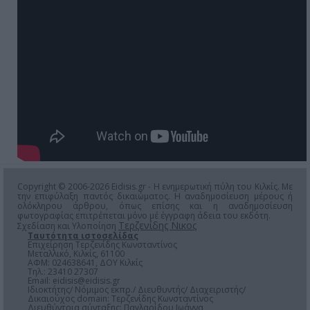
Copyright © 2006-2026 Eidisis.gr - Η ενημερωτική πύλη του Κιλκίς. Με
την επιφύλαξη παντός δικαιώματος. Η αναδημοσίευση μέρους ή
ολόκληρου άρθρου, όπως επίσης και η αναδημοσίευση
φωτογραφίας επιτρέπεται μόνο μέ έγγραφη άδεια του εκδότη.
Τερζενίδης Νικος
Σχεδίαση και Υλοποίηση
Ταυτότητα ιστοσελίδας
Επιχείρηση Τερζενίδης Κωνσταντίνος
Μεταλλικό, Κιλκίς, 61100
ΑΦΜ: 024638641, ΔΟΥ Κιλκίς
Τηλ.: 23410 27307
Email:
eidisis@eidisis.gr
Ιδιοκτήτης/ Νόμιμος εκπρ./ Διευθυντής/ Διαχειριστής/
Δικαιούχος domain: Τερζενίδης Κωνσταντίνος
Διευθύντρια σύνταξης: Παγλαρίδου Ιωάννα