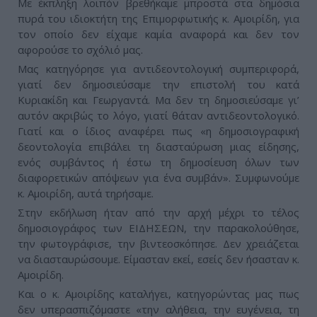
Με έκπληξη λοιπόν βρεθήκαμε μπροστά στα δημόσια
πυρά του ιδιοκτήτη της Επιμορφωτικής κ. Αμοιρίδη, για
τον οποίο δεν είχαμε καμία αναφορά και δεν τον
αφορούσε το σχόλιό μας.
Μας κατηγόρησε για αντιδεοντολογική συμπεριφορά,
γιατί δεν δημοσιεύσαμε την επιστολή του κατά
Κυριακίδη και Γεωργαντά. Μα δεν τη δημοσιεύσαμε γι’
αυτόν ακριβώς το λόγο, γιατί θάταν αντιδεοντολογικό.
Γιατί και ο ίδιος αναφέρει πως «η δημοσιογραφική
δεοντολογία επιβάλει τη διασταύρωση μιας είδησης,
ενός συμβάντος ή έστω τη δημοσίευση όλων των
διαφορετικών απόψεων για ένα συμβάν». Συμφωνούμε
κ. Αμοιρίδη, αυτά τηρήσαμε.
Στην εκδήλωση ήταν από την αρχή μέχρι το τέλος
δημοσιογράφος των ΕΙΔΗΣΕΩΝ, την παρακολούθησε,
την φωτογράφισε, την βιντεοσκόπησε. Δεν χρειάζεται
να διασταυρώσουμε. Είμασταν εκεί, εσείς δεν ήσασταν κ.
Αμοιρίδη.
Και ο κ. Αμοιρίδης καταλήγει, κατηγορώντας μας πως
δεν υπερασπιζόμαστε «την αλήθεια, την ευγένεια, τη