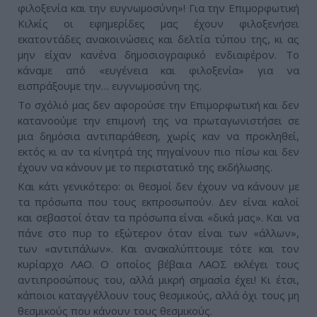
φιλοξενία και την ευγνωμοσύνη»! Για την Επιμορφωτική
Κιλκίς οι εφημερίδες μας έχουν φιλοξενήσει
εκατοντάδες ανακοινώσεις και δελτία τύπου της, κι ας
μην είχαν κανένα δημοσιογραφικό ενδιαφέρον. Το
κάναμε από «ευγένεια και φιλοξενία» για να
εισπράξουμε την… ευγνωμοσύνη της.
Το σχόλιό μας δεν αφορούσε την Επιμορφωτική και δεν
κατανοούμε την επιμονή της να πρωταγωνιστήσει σε
μια δημόσια αντιπαράθεση, χωρίς καν να προκληθεί,
εκτός κι αν τα κίνητρά της πηγαίνουν πιο πίσω και δεν
έχουν να κάνουν με το περιστατικό της εκδήλωσης.
Και κάτι γενικότερο: οι θεσμοί δεν έχουν να κάνουν με
τα πρόσωπα που τους εκπροσωπούν. Δεν είναι καλοί
και σεβαστοί όταν τα πρόσωπα είναι «δικά μας». Και να
πάνε στο πυρ το εξώτερον όταν είναι των «άλλων»,
των «αντιπάλων». Και ανακαλύπτουμε τότε και τον
κυρίαρχο ΛΑΟ. Ο οποίος βέβαια ΛΑΟΣ εκλέγει τους
αντιπροσώπους του, αλλά μικρή σημασία έχει! Κι έτσι,
κάποιοι καταγγέλλουν τους θεσμικούς, αλλά όχι τους μη
θεσμικούς που κάνουν τους θεσμικούς.