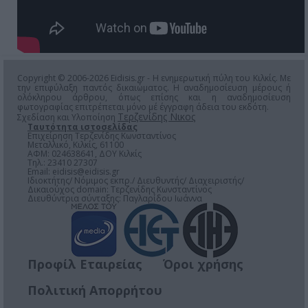
Copyright © 2006-2026 Eidisis.gr - Η ενημερωτική πύλη του Κιλκίς. Με
την επιφύλαξη παντός δικαιώματος. Η αναδημοσίευση μέρους ή
ολόκληρου άρθρου, όπως επίσης και η αναδημοσίευση
φωτογραφίας επιτρέπεται μόνο μέ έγγραφη άδεια του εκδότη.
Τερζενίδης Νικος
Σχεδίαση και Υλοποίηση
Ταυτότητα ιστοσελίδας
Επιχείρηση Τερζενίδης Κωνσταντίνος
Μεταλλικό, Κιλκίς, 61100
ΑΦΜ: 024638641, ΔΟΥ Κιλκίς
Τηλ.: 23410 27307
Email:
eidisis@eidisis.gr
Ιδιοκτήτης/ Νόμιμος εκπρ./ Διευθυντής/ Διαχειριστής/
Δικαιούχος domain: Τερζενίδης Κωνσταντίνος
Διευθύντρια σύνταξης: Παγλαρίδου Ιωάννα
Προφίλ Εταιρείας
Όροι χρήσης
Πολιτική Απορρήτου