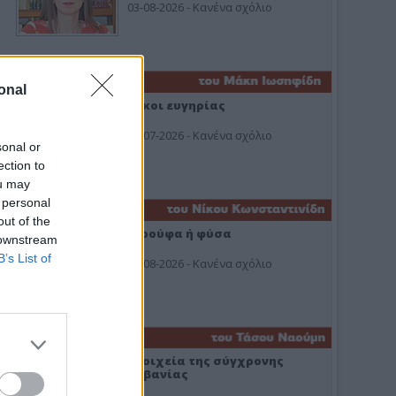
03-08-2026 - Κανένα σχόλιο
onal
Οίκοι ευγηρίας
24-07-2026 - Κανένα σχόλιο
sonal or
ection to
ou may
 personal
out of the
Ή ρούφα ή φύσα
 downstream
B’s List of
03-08-2026 - Κανένα σχόλιο
Στοιχεία της σύγχρονης
Αλβανίας