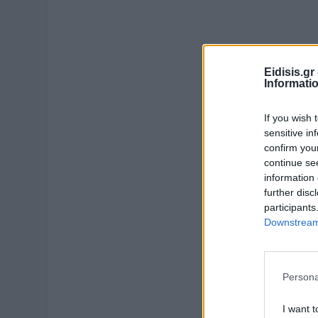
Eidisis.g
Informati
If you wish 
sensitive in
confirm you
continue se
information 
further disc
participants
Downstream 
Persona
I want t