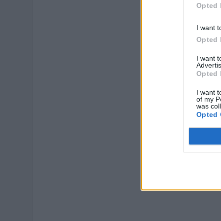
Opted 
I want t
Opted 
I want 
Advertis
Opted 
I want t
of my P
was col
Opted 