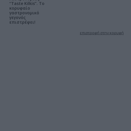
“Taste Kilkis”. Το
κορυφαίο
γαστρονομικό
γεγονός
επιστρέφει!
επιστροφή στην κορυφή