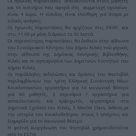
Οι πρωινές παραστάσεις απευθύνονται στους μαθητές
και το εισιτήριο που αφορά στη συμμετοχή σχολείων
είναι 4 ευρώ. Η είσοδος είναι ελεύθερη για άτομα με
ειδικές ανάγκες.
Οι πρωινές παραστάσεις θα αρχίζουν στις 09:00 και
στις 11.00 με μέση διάρκεια τα 50 λεπτά.
Οι περισσότερες παραστάσεις θα δοθούν στην αίθουσα
του Συνεδριακού Κέντρου του Δήμου Kιλκίς ενώ μερικές
στην αίθουσα της Δημόσιας Κεντρικής Βιβλιοθήκης
Κιλκίς και σε νηπιαγωγεία των Δημοτικών Ενοτήτων του
Δήμου Κιλκίς.
Οι παράλληλες εκδηλώσεις και δράσεις του Φεστιβάλ
περιλαμβάνουν την τρίτη Ελληνική Συνάντηση Νέων
Κουκλοπαικτών, εργαστήριο για το κοινωνικό θέατρο
για 60 μαθητές, 3 σεμινάρια / εργαστήρια για
εκπαιδευτικούς και εμψυχωτές, εργαστήρια στα
Δημοτικά Σχολεία του Κιλκίς, 3 Master Class, έκθεση με
την ιστορία του Κουκλοθεάτρου στους 5 ηπείρους και
διημερίδα για το κοινωνικό θέατρο.
Η φετινή διοργάνωση του Φεστιβάλ χρηματοδοτείται
από το ΕΣΠΑ.