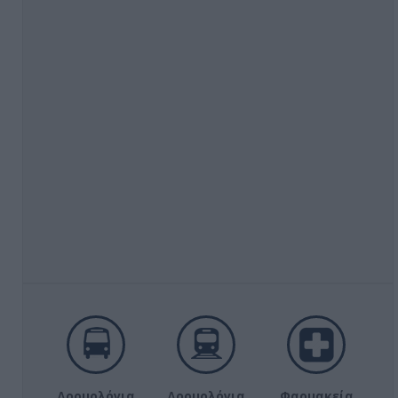
Δρομολόγια
Δρομολόγια
Φαρμακεία