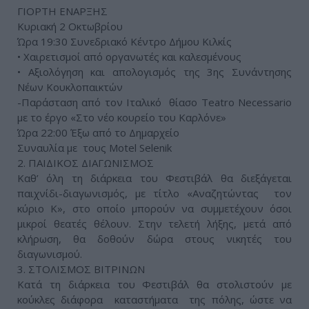
ΓΙΟΡΤΗ ΕΝΑΡΞΗΣ
Κυριακή 2 Οκτωβρίου
Ώρα 19:30 Συνεδριακό Κέντρο Δήμου Κιλκίς
• Χαιρετισμοί από οργανωτές και καλεσμένους
• Αξιολόγηση και απολογισμός της 3ης Συνάντησης
Νέων Κουκλοπαικτών
-Παράσταση από τον Ιταλικό θίασο Teatro Necessario
με το έργο «Στο νέο κουρείο του Καρλόνε»
Ώρα 22:00 Έξω από το Δημαρχείο
Συναυλία με τους Motel Selenik
2. ΠAIΔIKOΣ ΔIAΓΩNIΣMOΣ
Kαθ’ όλη τη διάρκεια του Φεστιβάλ θα διεξάγεται
παιχνίδι-διαγωνισμός, με τίτλο «Αναζητώντας τον
κύριο Κ», στο οποίο μπορούν να συμμετέχουν όσοι
μικροί θεατές θέλουν. Στην τελετή λήξης, μετά από
κλήρωση, θα δοθούν δώρα στους νικητές του
διαγωνισμού.
3. ΣΤΟΛΙΣΜΟΣ ΒΙΤΡΙΝΩΝ
Κατά τη διάρκεια του Φεστιβάλ θα στολιστούν με
κούκλες διάφορα καταστήματα της πόλης, ώστε να