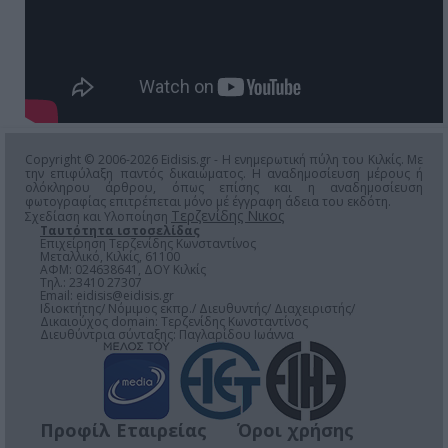
Copyright © 2006-2026 Eidisis.gr - Η ενημερωτική πύλη του Κιλκίς. Με
την επιφύλαξη παντός δικαιώματος. Η αναδημοσίευση μέρους ή
ολόκληρου άρθρου, όπως επίσης και η αναδημοσίευση
φωτογραφίας επιτρέπεται μόνο μέ έγγραφη άδεια του εκδότη.
Τερζενίδης Νικος
Σχεδίαση και Υλοποίηση
Ταυτότητα ιστοσελίδας
Επιχείρηση Τερζενίδης Κωνσταντίνος
Μεταλλικό, Κιλκίς, 61100
ΑΦΜ: 024638641, ΔΟΥ Κιλκίς
Τηλ.: 23410 27307
Email:
eidisis@eidisis.gr
Ιδιοκτήτης/ Νόμιμος εκπρ./ Διευθυντής/ Διαχειριστής/
Δικαιούχος domain: Τερζενίδης Κωνσταντίνος
Διευθύντρια σύνταξης: Παγλαρίδου Ιωάννα
Προφίλ Εταιρείας
Όροι χρήσης