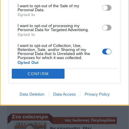
I want to opt-out of the Sale of my
Personal Data.
Opted In
ΑΠΟΨΕΙΣ
I want to opt-out of processing my
Personal Data for Targeted Advertising.
Opted In
Εδώ Παππάς, εκεί Παππάς, που είναι
I want to opt-out of Collection, Use,
ο ΣΥΡΙΖΑ και οι Κιλκισιώτες
Retention, Sale, and/or Sharing of my
Personal Data that Is Unrelated with the
Purposes for which it was collected.
26-07-2026 - Κανένα σχόλιο
Opted Out
CONFIRM
Κιλκίς προς Χατζηδάκη: Στηρίξτε
εμπράκτως την περιφέρεια – μειώσ…
Data Deletion
Data Access
Privacy Policy
11-06-2026 - Κανένα σχόλιο
Να αποσυρθεί. Χθες.