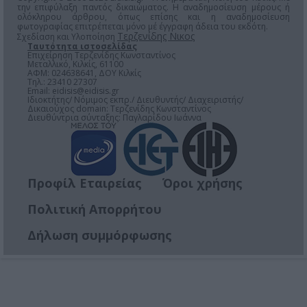
την επιφύλαξη παντός δικαιώματος. Η αναδημοσίευση μέρους ή
ολόκληρου άρθρου, όπως επίσης και η αναδημοσίευση
φωτογραφίας επιτρέπεται μόνο μέ έγγραφη άδεια του εκδότη.
Τερζενίδης Νικος
Σχεδίαση και Υλοποίηση
Ταυτότητα ιστοσελίδας
Επιχείρηση Τερζενίδης Κωνσταντίνος
Μεταλλικό, Κιλκίς, 61100
ΑΦΜ: 024638641, ΔΟΥ Κιλκίς
Τηλ.: 23410 27307
Email:
eidisis@eidisis.gr
Ιδιοκτήτης/ Νόμιμος εκπρ./ Διευθυντής/ Διαχειριστής/
Δικαιούχος domain: Τερζενίδης Κωνσταντίνος
Διευθύντρια σύνταξης: Παγλαρίδου Ιωάννα
Προφίλ Εταιρείας
Όροι χρήσης
Πολιτική Απορρήτου
Δήλωση συμμόρφωσης