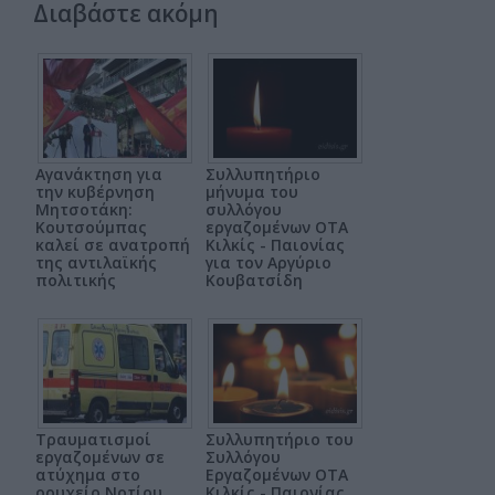
Διαβάστε ακόμη
Αγανάκτηση για
Συλλυπητήριο
την κυβέρνηση
μήνυμα του
Μητσοτάκη:
συλλόγου
Κουτσούμπας
εργαζομένων ΟΤΑ
καλεί σε ανατροπή
Κιλκίς - Παιονίας
της αντιλαϊκής
για τον Αργύριο
πολιτικής
Κουβατσίδη
Τραυματισμοί
Συλλυπητήριο του
εργαζομένων σε
Συλλόγου
ατύχημα στο
Εργαζομένων ΟΤΑ
ορυχείο Νοτίου
Κιλκίς - Παιονίας