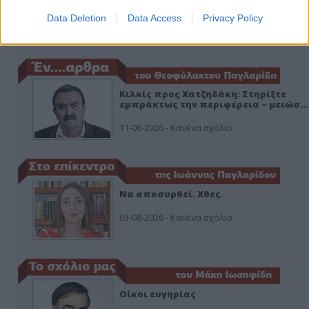
ο ΣΥΡΙΖΑ και οι Κιλκισιώτες
Data Deletion
Data Access
Privacy Policy
26-07-2026 - Κανένα σχόλιο
Κιλκίς προς Χατζηδάκη: Στηρίξτε
εμπράκτως την περιφέρεια – μειώσ…
11-06-2026 - Κανένα σχόλιο
Να αποσυρθεί. Χθες.
03-08-2026 - Κανένα σχόλιο
Οίκοι ευγηρίας