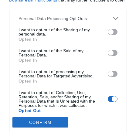
Downstream Participants
that may further disclose it to other
Ειδήσεις 5-8-2026
third parties.
Personal Data Processing Opt Outs
I want to opt-out of the Sharing of my
personal data.
Opted In
I want to opt-out of the Sale of my
Personal Data.
Opted In
I want to opt-out of processing my
Personal Data for Targeted Advertising.
Opted In
I want to opt-out of Collection, Use,
Retention, Sale, and/or Sharing of my
Personal Data that Is Unrelated with the
Purposes for which it was collected.
ΑΠΟΨΕΙΣ
Opted Out
CONFIRM
Εδώ Παππάς, εκεί Παππάς, που είναι