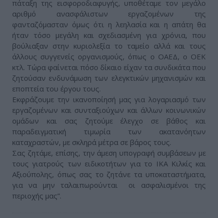
πάταξη της εισφοροδιαφυγής, υποθέταμε τον μεγάλο
αριθμό ανασφάλιστων εργαζομένων της
φανταζόμασταν όμως ότι η λεηλασία και η απάτη θα
ήταν τόσο μεγάλη και σχεδιασμένη για χρόνια, που
βούλιαξαν στην κυριολεξία το ταμείο αλλά και τους
άλλους συγγενείς οργανισμούς, όπως ο ΟΑΕΔ, ο ΟΕΚ
κτλ. Τώρα φαίνεται πόσο δίκαιο είχαν τα συνδικάτα που
ζητούσαν ενδυνάμωση των ελεγκτικών μηχανισμών και
εποπτεία του έργου τους.
Εκφράζουμε την ικανοποίησή μας για λογαριασμό των
εργαζομένων και συνταξιούχων και άλλων κοινωνικών
ομάδων και σας ζητούμε έλεγχο σε βάθος και
παραδειγματική τιμωρία των ακατανόητων
καταχραστών, με σκληρά μέτρα σε βάρος τους.
Σας ζητάμε, επίσης, την άμεση υπογραφή συμβάσεων με
τους γιατρούς των ειδικοτήτων για το ΙΚΑ Κιλκίς και
Αξιούπολης, όπως σας το ζητάνε τα υποκαταστήματα,
για να μην ταλαιπωρούνται οι ασφαλισμένοι της
περιοχής μας”.