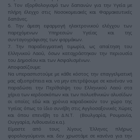
5. Τον εξορθολογισμό των δαπανών για την Υγεία με
πλήρη έλεγχο στις Νοσοκομειακές και Φαρμακευτικές
δαπάνες.
6. Την άμεση εφαρμογή ηλεκτρονικού ελέγχου των
παρεχόμενων Υπηρεσιών Υγείας και της
συνταγογράφισης των φαρμάκων.
7. Την παραδειγματική τιμωρία, ως απαίτηση του
Ελληνικού Λαού, όσων καταχράστηκαν την περιουσία
του Δημοσίου και των Ασφαλισμένων.
Αποφασίζουμε:
Να υπερασπιστούμε με κάθε κόστος την επαγγελματική
μας αξιοπρέπεια και να μην επιτρέψουμε σε κανέναν να
παραδώσει την Περίθαλψη του Ελληνικού Λαού στα
χέρια των κερδοσκόπων και των πολυεθνικών αλυσίδων
οι οποίες εδώ και χρόνια καραδοκούν τον χώρο της
Υγείας όπως το ίδιο συνέβη στις Αγγλοσαξονικές Χώρες
και όπου επενέβη το Δ.Ν.Τ. (Βουλγαρία, Ρουμανία,
Ουγγαρία, Λιθουανία κ.α.).
Είμαστε από τους λίγους Έλληνες πλήρως
φορολογούμενοι και δεν χρωστάμε σε κανένα για την