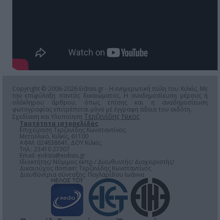
Copyright © 2006-2026 Eidisis.gr - Η ενημερωτική πύλη του Κιλκίς. Με
την επιφύλαξη παντός δικαιώματος. Η αναδημοσίευση μέρους ή
ολόκληρου άρθρου, όπως επίσης και η αναδημοσίευση
φωτογραφίας επιτρέπεται μόνο μέ έγγραφη άδεια του εκδότη.
Τερζενίδης Νικος
Σχεδίαση και Υλοποίηση
Ταυτότητα ιστοσελίδας
Επιχείρηση Τερζενίδης Κωνσταντίνος
Μεταλλικό, Κιλκίς, 61100
ΑΦΜ: 024638641, ΔΟΥ Κιλκίς
Τηλ.: 23410 27307
Email:
eidisis@eidisis.gr
Ιδιοκτήτης/ Νόμιμος εκπρ./ Διευθυντής/ Διαχειριστής/
Δικαιούχος domain: Τερζενίδης Κωνσταντίνος
Διευθύντρια σύνταξης: Παγλαρίδου Ιωάννα