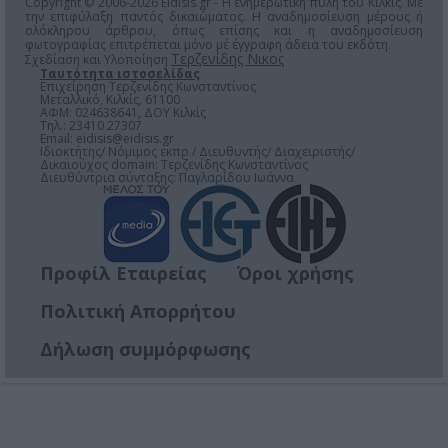
Copyright © 2006-2026 Eidisis.gr - Η ενημερωτική πύλη του Κιλκίς. Με
την επιφύλαξη παντός δικαιώματος. Η αναδημοσίευση μέρους ή
ολόκληρου άρθρου, όπως επίσης και η αναδημοσίευση
φωτογραφίας επιτρέπεται μόνο μέ έγγραφη άδεια του εκδότη.
Τερζενίδης Νικος
Σχεδίαση και Υλοποίηση
Ταυτότητα ιστοσελίδας
Επιχείρηση Τερζενίδης Κωνσταντίνος
Μεταλλικό, Κιλκίς, 61100
ΑΦΜ: 024638641, ΔΟΥ Κιλκίς
Τηλ.: 23410 27307
Email:
eidisis@eidisis.gr
Ιδιοκτήτης/ Νόμιμος εκπρ./ Διευθυντής/ Διαχειριστής/
Δικαιούχος domain: Τερζενίδης Κωνσταντίνος
Διευθύντρια σύνταξης: Παγλαρίδου Ιωάννα
Προφίλ Εταιρείας
Όροι χρήσης
Πολιτική Απορρήτου
Δήλωση συμμόρφωσης