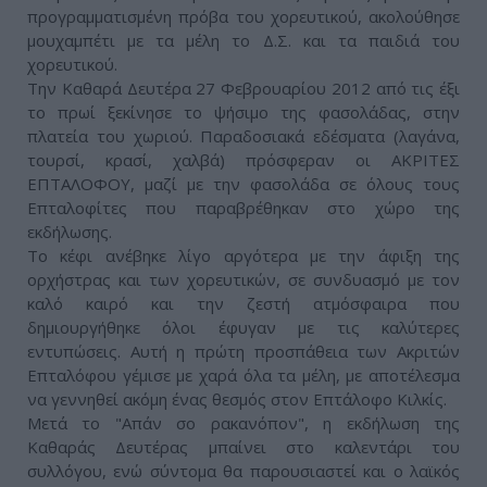
προγραμματισμένη πρόβα του χορευτικού, ακολούθησε
μουχαμπέτι με τα μέλη το Δ.Σ. και τα παιδιά του
χορευτικού.
Την Καθαρά Δευτέρα 27 Φεβρουαρίου 2012 από τις έξι
το πρωί ξεκίνησε το ψήσιμο της φασολάδας, στην
πλατεία του χωριού. Παραδοσιακά εδέσματα (λαγάνα,
τουρσί, κρασί, χαλβά) πρόσφεραν οι ΑΚΡΙΤΕΣ
ΕΠΤΑΛΟΦΟΥ, μαζί με την φασολάδα σε όλους τους
Επταλοφίτες που παραβρέθηκαν στο χώρο της
εκδήλωσης.
Το κέφι ανέβηκε λίγο αργότερα με την άφιξη της
ορχήστρας και των χορευτικών, σε συνδυασμό με τον
καλό καιρό και την ζεστή ατμόσφαιρα που
δημιουργήθηκε όλοι έφυγαν με τις καλύτερες
εντυπώσεις. Αυτή η πρώτη προσπάθεια των Ακριτών
Επταλόφου γέμισε με χαρά όλα τα μέλη, με αποτέλεσμα
να γεννηθεί ακόμη ένας θεσμός στον Επτάλοφο Κιλκίς.
Μετά το "Απάν σο ρακανόπον", η εκδήλωση της
Καθαράς Δευτέρας μπαίνει στο καλεντάρι του
συλλόγου, ενώ σύντομα θα παρουσιαστεί και ο λαϊκός