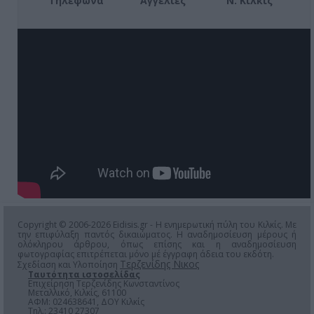
Τηλέφωνα
Αγγελίες
Ν. Κιλκίς
Copyright © 2006-2026 Eidisis.gr - Η ενημερωτική πύλη του Κιλκίς. Με
την επιφύλαξη παντός δικαιώματος. Η αναδημοσίευση μέρους ή
ολόκληρου άρθρου, όπως επίσης και η αναδημοσίευση
φωτογραφίας επιτρέπεται μόνο μέ έγγραφη άδεια του εκδότη.
Τερζενίδης Νικος
Σχεδίαση και Υλοποίηση
Ταυτότητα ιστοσελίδας
Επιχείρηση Τερζενίδης Κωνσταντίνος
Μεταλλικό, Κιλκίς, 61100
ΑΦΜ: 024638641, ΔΟΥ Κιλκίς
Τηλ.: 23410 27307