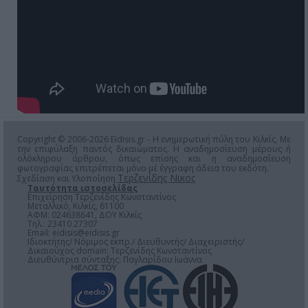
Copyright © 2006-2026 Eidisis.gr - Η ενημερωτική πύλη του Κιλκίς. Με
την επιφύλαξη παντός δικαιώματος. Η αναδημοσίευση μέρους ή
ολόκληρου άρθρου, όπως επίσης και η αναδημοσίευση
φωτογραφίας επιτρέπεται μόνο μέ έγγραφη άδεια του εκδότη.
Τερζενίδης Νικος
Σχεδίαση και Υλοποίηση
Ταυτότητα ιστοσελίδας
Επιχείρηση Τερζενίδης Κωνσταντίνος
Μεταλλικό, Κιλκίς, 61100
ΑΦΜ: 024638641, ΔΟΥ Κιλκίς
Τηλ.: 23410 27307
Email:
eidisis@eidisis.gr
Ιδιοκτήτης/ Νόμιμος εκπρ./ Διευθυντής/ Διαχειριστής/
Δικαιούχος domain: Τερζενίδης Κωνσταντίνος
Διευθύντρια σύνταξης: Παγλαρίδου Ιωάννα