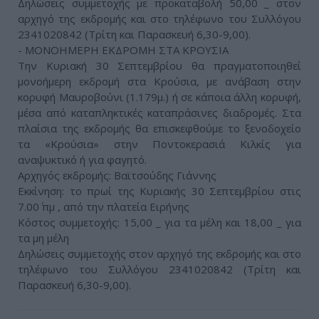
Δηλώσεις συμμετοχής με προκαταβολή 50,00 _ στον
αρχηγό της εκδρομής και στο τηλέφωνο του Συλλόγου
2341020842 (Τρίτη και Παρασκευή 6,30-9,00).
- ΜΟΝΟΗΜΕΡΗ ΕΚΔΡΟΜΗ ΣΤΑ ΚΡΟΥΣΙΑ
Την Κυριακή 30 Σεπτεμβρίου θα πραγματοποιηθεί
μονοήμερη εκδρομή στα Κρούσια, με ανάβαση στην
κορυφή Μαυροβούνι (1.179μ.) ή σε κάποια άλλη κορυφή,
μέσα από καταπληκτικές καταπράσινες διαδρομές. Στα
πλαίσια της εκδρομής θα επισκεφθούμε το ξενοδοχείο
τα «Κρούσια» στην Ποντοκερασιά Κιλκίς για
αναψυκτικό ή για φαγητό.
Αρχηγός εκδρομής: Βαϊτσούδης Γιάννης
Εκκίνηση: το πρωί της Κυριακής 30 Σεπτεμβρίου στις
7.00΄ πμ , από την πλατεία Ειρήνης
Κόστος συμμετοχής: 15,00 _ για τα μέλη και 18,00 _ για
τα μη μέλη
Δηλώσεις συμμετοχής στον αρχηγό της εκδρομής και στο
τηλέφωνο του Συλλόγου 2341020842 (Τρίτη και
Παρασκευή 6,30-9,00).