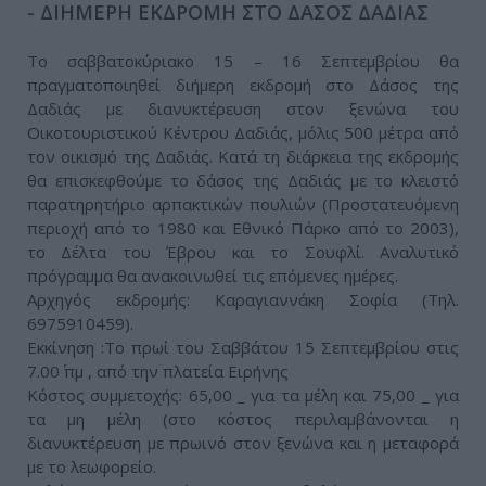
- ΔΙΗΜΕΡΗ ΕΚΔΡΟΜΗ ΣΤΟ ΔΑΣΟΣ ΔΑΔΙΑΣ
Το σαββατοκύριακο 15 – 16 Σεπτεμβρίου θα
πραγματοποιηθεί διήμερη εκδρομή στο Δάσος της
Δαδιάς με διανυκτέρευση στον ξενώνα του
Οικοτουριστικού Κέντρου Δαδιάς, μόλις 500 μέτρα από
τον οικισμό της Δαδιάς. Κατά τη διάρκεια της εκδρομής
θα επισκεφθούμε το δάσος της Δαδιάς με το κλειστό
παρατηρητήριο αρπακτικών πουλιών (Προστατευόμενη
περιοχή από το 1980 και Εθνικό Πάρκο από το 2003),
το Δέλτα του Έβρου και το Σουφλί. Αναλυτικό
πρόγραμμα θα ανακοινωθεί τις επόμενες ημέρες.
Αρχηγός εκδρομής: Καραγιαννάκη Σοφία (Τηλ.
6975910459).
Εκκίνηση :Το πρωί του Σαββάτου 15 Σεπτεμβρίου στις
7.00΄ πμ , από την πλατεία Ειρήνης
Κόστος συμμετοχής: 65,00 _ για τα μέλη και 75,00 _ για
τα μη μέλη (στο κόστος περιλαμβάνονται η
διανυκτέρευση με πρωινό στον ξενώνα και η μεταφορά
με το λεωφορείο.