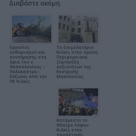
Διαβάστε ακόμη
Εργασίες
Το Επιμελητήριο
καθαρισμού και
Κιλκίς στην πρώτη
συντήρησης στα
Περιφερειακή
όρια του ν.
Σύμπραξη
Θεσσαλονίκης –
Δεξιοτήτων της
Πολύκαστρο –
Κεντρικής
Εύζωνοι από την
Μακεδονίας
ΠΕ Κιλκίς
Κατάμεστο το
Θέατρο Λόφου
Κιλκίς στην
παράσταση