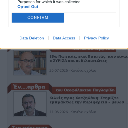
Purposes for which it was collected.
Opted Out
CONFIRM
ΑΠΟΨΕΙΣ
Data Deletion
Data Access
Privacy Policy
Εδώ Παππάς, εκεί Παππάς, που είναι
ο ΣΥΡΙΖΑ και οι Κιλκισιώτες
26-07-2026 - Κανένα σχόλιο
Κιλκίς προς Χατζηδάκη: Στηρίξτε
εμπράκτως την περιφέρεια – μειώσ…
11-06-2026 - Κανένα σχόλιο